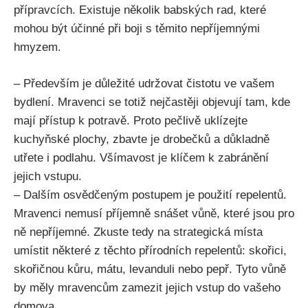
přípravcích.⁢ Existuje několik babských rad, které⁤
mohou být účinné při boji s těmito nepříjemnými‍
hmyzem.
– Především ​je⁣ důležité udržovat čistotu ve vašem
bydlení. Mravenci se‍ totiž nejčastěji objevují tam, kde
mají přístup k potravě.​ Proto pečlivě uklízejte
kuchyňské plochy,​ zbavte je drobečků a důkladně
utřete i podlahu. Všímavost je klíčem k zabránění
jejich vstupu.
– Dalším osvědčeným postupem je použití repelentů.
Mravenci nemusí příjemně snášet vůně, které jsou pro
ně⁤ nepříjemné.⁣ Zkuste tedy na strategická místa
umístit některé z těchto přírodních repelentů: skořici,
skořičnou kůru, mátu, levanduli nebo pepř. Tyto vůně
by měly mravencům zamezit jejich vstup do vašeho
domova.