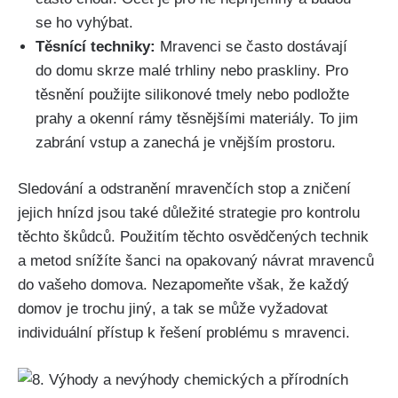
se ho vyhýbat.
Těsnící techniky:
Mravenci se⁤ často dostávají
do domu skrze ‌malé trhliny nebo praskliny. Pro
těsnění ​použijte‍ silikonové ⁣tmely nebo⁤ podložte
⁤prahy a okenní rámy těsnějšími materiály. To jim
zabrání vstup ⁤a zanechá je vnějším prostoru.
Sledování a⁢ odstranění ​mravenčích ‌stop ⁤a zničení
jejich hnízd ⁢jsou také důležité strategie pro kontrolu
‍těchto škůdců. Použitím těchto osvědčených‍ technik
a metod snížíte šanci na opakovaný návrat mravenců
do vašeho domova. Nezapomeňte však, že ​každý
domov je‍ trochu⁣ jiný, a tak se může vyžadovat
individuální přístup k řešení problému s‍ mravenci.