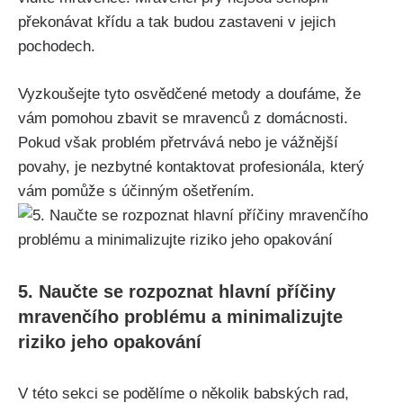
překonávat křídu a tak budou zastaveni ‍v jejich
pochodech.
Vyzkoušejte tyto osvědčené metody a doufáme, že
vám pomohou zbavit se mravenců z domácnosti.
‌Pokud ‍však problém přetrvává nebo je ⁢vážnější
povahy, je nezbytné⁢ kontaktovat profesionála, který
vám ⁢pomůže s⁢ účinným ošetřením.
5. Naučte se rozpoznat⁣ hlavní příčiny
mravenčího problému a minimalizujte⁤
riziko jeho‍ opakování
V této ⁣sekci ⁢se podělíme o ‌několik ⁢babských rad,