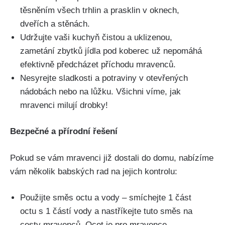
těsněním všech trhlin a ⁣prasklin v oknech,
dveřích a stěnách.
Udržujte⁣ vaši kuchyň čistou a uklizenou, ​
zametání zbytků jídla pod koberec už nepomáhá
efektivně⁤ předcházet příchodu mravenců.
Nesyrejte sladkosti a potraviny v otevřených
nádobách nebo na lůžku. Všichni‌ víme, jak
mravenci milují drobky!
Bezpečné a‍ přírodní řešení
Pokud se vám mravenci již dostali do domu, nabízíme
vám⁤ několik‍ babských rad na jejich kontrolu:
Použijte směs octu a vody – smíchejte 1 část
octu s ⁢1 částí vody a nastříkejte tuto‌ směs na
⁢cesty mravenců. Ocet je pro mravence