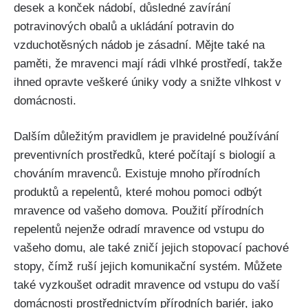
desek ⁢a konček nádobí, důsledné zavírání
potravinových obalů a ukládání potravin do
vzduchotěsných nádob je zásadní. Mějte také na
‍paměti, že mravenci mají rádi vlhké prostředí, takže
ihned opravte veškeré úniky ⁣vody a snižte vlhkost v
domácnosti.
Dalším důležitým pravidlem je pravidelné​ používání
⁤preventivních prostředků, které počítají s biologií a
chováním mravenců. Existuje mnoho přírodních
produktů a⁤ repelentů, které mohou pomoci odbýt
mravence od vašeho domova. Použití přírodních
⁣repelentů nejenže odradí mravence od vstupu⁤ do
vašeho ⁤domu, ale také zničí jejich stopovací pachové
stopy, čímž ruší ⁤jejich komunikační systém. Můžete
také vyzkoušet odradit ⁤mravence od vstupu do vaší
domácnosti prostřednictvím přírodních bariér, jako