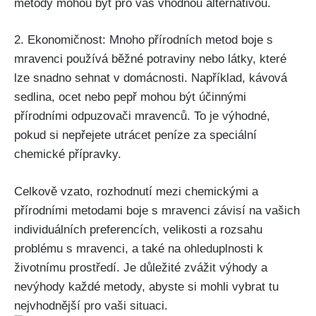
metody mohou být pro vás vhodnou alternativou.
2. Ekonomičnost: Mnoho přírodních metod boje s
mravenci používá běžné potraviny nebo látky, které⁢
lze snadno sehnat v⁢ domácnosti. ‍Například, kávová
sedlina, ocet nebo pepř mohou být účinnými
přírodními odpuzovači mravenců. To je výhodné,
pokud si nepřejete utrácet peníze za speciální
chemické přípravky.
Celkově vzato, rozhodnutí mezi chemickými a
přírodními‌ metodami boje ⁢s mravenci závisí na vašich
individuálních preferencích, velikosti a rozsahu
problému s mravenci, a také na ohleduplnosti k
životnímu prostředí. Je důležité ⁤zvážit výhody‍ a
⁤nevýhody každé metody, abyste si mohli ⁢vybrat tu
nejvhodnější pro vaši situaci.