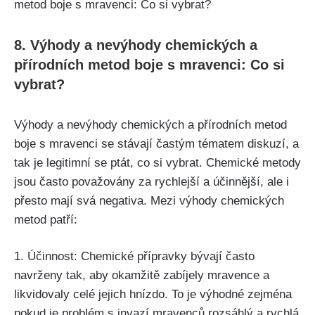
8. Výhody a nevýhody chemických a
přírodních metod boje s mravenci: Co si
vybrat?
Výhody a nevýhody chemických a přírodních metod
boje s mravenci se ​stávají častým tématem diskuzí, a
tak je legitimní se ptát, co si vybrat. Chemické metody
jsou často považovány za rychlejší a ⁣účinnější, ale i
přesto ⁣mají svá negativa. Mezi⁤ výhody chemických
metod patří:
1. ‍Účinnost: Chemické přípravky bývají často
navrženy tak, aby okamžitě zabíjely mravence a
likvidovaly celé jejich hnízdo. To je výhodné zejména
pokud je problém s invazí‌ mravenců rozsáhlý a​ rychlá