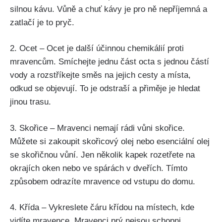
silnou kávu. Vůně a chuť kávy je pro ně nepříjemná a
⁢zatlačí ⁤je to pryč.
2. Ocet – Ocet je další účinnou chemikálií proti
mravencům. Smíchejte jednu část ⁣octa s jednou částí
⁢vody a rozstříkejte směs na jejich cesty a místa,
odkud se objevují. To je odstraší ​a přiměje je hledat
jinou trasu.
3. Skořice – Mravenci nemají rádi vůni skořice.
Můžete si zakoupit skořicový olej ⁢nebo esenciální olej
se skořičnou‌ vůní. Jen několik kapek rozetřete na⁤
okrajích oken nebo ve spárách v dveřích. Tímto
způsobem⁢ odrazíte mravence od vstupu do domu.
4.‌ Křída – Vykreslete‍ čáru křídou na místech,⁢ kde
vidíte mravence. Mravenci ‌prý nejsou schopni