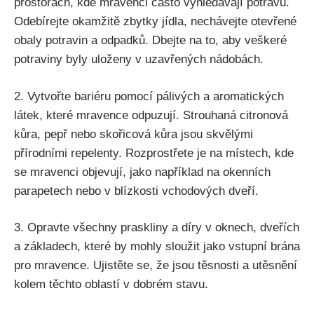
prostorách, kde mravenci často vyhledávají potravu.
Odebírejte okamžitě zbytky jídla, nechávejte otevřené
obaly potravin a odpadků. Dbejte na to,⁢ aby veškeré⁣
potraviny ​byly uloženy v uzavřených nádobách.
2.‌ Vytvořte bariéru pomocí pálivých ‌a aromatických
látek,‍ které ⁢mravence ⁤odpuzují. Strouhaná citronová
kůra, pepř nebo skořicová kůra jsou skvělými
přírodními repelenty. Rozprostřete je ⁤na‌ místech, kde
se mravenci objevují, ⁤jako například na ‍okenních
parapetech nebo v blízkosti vchodových dveří.
3. Opravte všechny praskliny a díry v oknech, dveřích
a základech, které ⁤by ​mohly sloužit ⁢jako vstupní brána
pro mravence. Ujistěte se, že jsou těsnosti a ‍utěsnění
kolem těchto oblastí v dobrém stavu.