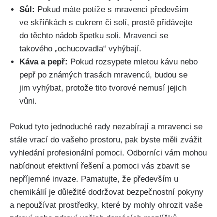
Sůl:
Pokud máte potíže s mravenci především
ve skříňkách ⁣s cukrem či solí, prostě přidávejte
do těchto nádob špetku ​soli. Mravenci se
⁢takového‍ „ochucovadla“ vyhýbají.
Káva a pepř:
Pokud rozsypete mletou kávu nebo
pepř po známých trasách ⁤mravenců,‌ budou se
jim⁣ vyhýbat, protože tito ⁤tvorové nemusí jejich
vůni.
Pokud ⁣tyto jednoduché rady nezabírají a⁣ mravenci se
⁣stále vrací do vašeho prostoru, pak byste měli zvážit
⁤vyhledání profesionální pomoci. Odborníci vám mohou
nabídnout efektivní řešení a pomoci vás zbavit se
nepříjemné invaze. Pamatujte, že ⁣především⁣ u
chemikálií je důležité dodržovat bezpečnostní pokyny
a nepoužívat prostředky, které by mohly ohrozit vaše