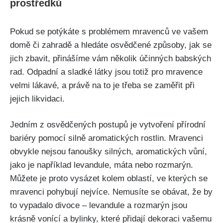
prostředků
Pokud se potýkáte s problémem mravenců ve vašem
domě či zahradě a hledáte ⁤osvědčené způsoby, jak se
jich zbavit, přinášíme vám několik účinných babských
rad. Odpadní a sladké látky jsou totiž pro mravence​
velmi lákavé, a právě na to je třeba⁣ se zaměřit⁣ při
jejich likvidaci.
Jedním ‍z osvědčených postupů je vytvoření přírodní
bariéry pomocí silně aromatických rostlin. Mravenci
obvykle nejsou fanoušky silných, aromatických vůní,
jako je například levandule, máta nebo rozmarýn.
⁣Můžete ⁢je proto vysázet kolem oblastí,⁣ ve kterých se
mravenci pohybují nejvíce.⁢ Nemusíte se obávat, že by
to vypadalo divoce – levandule a rozmarýn ‍jsou
krásně vonící a bylinky, které přidají dekoraci vašemu