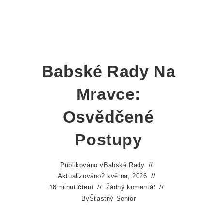
Babské Rady Na
Mravce:
Osvědčené
Postupy
Publikováno v
Babské Rady
Aktualizováno
2 května, 2026
18 minut čtení
Žádný komentář
By
Šťastný Senior