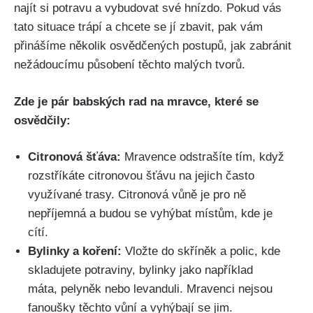
najít si potravu a vybudovat své hnízdo. Pokud vás
tato situace trápí a chcete se jí zbavit, pak vám
přinášíme několik ⁤osvědčených postupů, jak​ zabránit
nežádoucímu působení těchto malých ​tvorů. ‌
Zde je pár babských rad na mravce,‌ které‌ se
osvědčily:
Citronová šťáva:
Mravence odstrašíte tím, když
rozstříkáte citronovou​ šťávu na jejich často
využívané trasy. ⁢Citronová vůně je pro⁣ ně ​
nepříjemná a budou se vyhýbat místům,⁢ kde je
cítí.
Bylinky a​ koření:
⁢Vložte‍ do skříněk a‌ polic, kde
skladujete potraviny, bylinky jako například
máta, pelyněk nebo levanduli. Mravenci nejsou
fanoušky těchto vůní a ​vyhýbají se jim.