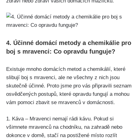
zdraví nebo zdraví vašich domácích mazlíčků.
4. Účinné domácí metody a chemikálie⁤ pro
boj s‌ mravenci: Co opravdu⁤ funguje?
Existuje ⁤mnoho domácích metod a chemikálií, které
slibují boj s mravenci, ale ​ne všechny z ⁢nich jsou
⁢skutečně účinné. Proto jsme pro vás připravili seznam
osvědčených postupů, které opravdu fungují a mohou
vám pomoci zbavit se‍ mravenců v domácnosti.
1. Káva – Mravenci ⁢nemají rádi kávu. Pokud si
všimnete mravenců na chodníku,​ na‌ zahradě ‌nebo
dokonce ⁢v domě, stačí na postižené místo rozlít