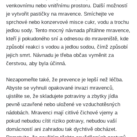
venkovnímu nebo‌ vnitřnímu prostoru. Další možností
je vytvořit pastičky na mravence. Smíchejte ve
⁣sprchové nebo konzervové misce cukr, vodu a trochu
jedlou sody. ‍Tento mocný návnada přitáhne mravence,
kteří ji pokudoného sní a odnesou do mraveniště, kde
způsobí reakci s vodou a jedlou sodou, čímž způsobí
jejich smrt. Návnadu je třeba občas vyměnit za
čerstvou, aby byla účinná.
Nezapomeňte⁢ také,‍ že prevence je lepší než ⁣léčba.
Abyste se vyhnuli opakované invazi ⁣mravenců,
ujistěte se,⁣ že skladujete ​potraviny a zbytky jídla
pevně uzavřené nebo uložené‍ ve ‌vzduchotěsných
nádobách. Mravenci mají citlivé čichové vjemy a
pokud nebudou cítit riziko potravy, nebudou vaší
domácností ‍ani zahradou tak dychtivě obcházet.