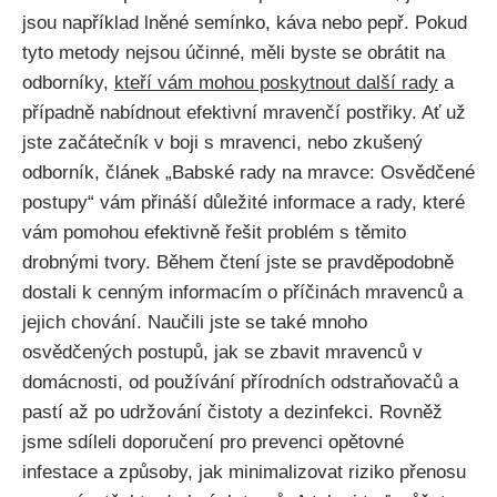
jsou například lněné semínko, ⁢káva nebo pepř. Pokud
tyto metody nejsou⁤ účinné, měli byste se obrátit na
odborníky,
kteří vám mohou poskytnout další rady
a
případně nabídnout efektivní mravenčí ⁣postřiky. Ať už
jste začátečník⁣ v boji‍ s​ mravenci, ⁢nebo zkušený
odborník, článek „Babské rady na mravce: Osvědčené
postupy“ vám⁤ přináší důležité informace ⁤a ⁣rady, ⁤které
vám pomohou efektivně řešit problém s těmito
drobnými⁤ tvory. ⁢Během čtení jste se pravděpodobně
⁤dostali k cenným informacím o příčinách mravenců a
jejich‌ chování. Naučili‍ jste se také mnoho
osvědčených postupů, jak se zbavit mravenců v
domácnosti, od používání přírodních odstraňovačů a
pastí až po udržování ​čistoty a dezinfekci. Rovněž
jsme sdíleli doporučení pro prevenci opětovné
infestace a způsoby, jak minimalizovat riziko přenosu