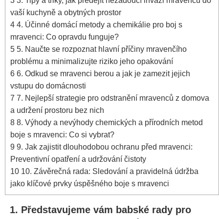
3
3. Tipy a ⁤triky, jak předejít nežádoucí invazi mravenců do
vaší kuchyně​ a ⁢obytných prostor
4
4. Účinné domácí metody a chemikálie⁤ pro boj s‌
mravenci: Co opravdu⁤ funguje?
5
5. Naučte se rozpoznat⁣ hlavní příčiny mravenčího
problému a minimalizujte⁤ riziko jeho‍ opakování
6
6. Odkud ​se mravenci berou a jak je zamezit ​jejich
vstupu do domácnosti
7
7. Nejlepší⁤ strategie pro odstranění mravenců z domova
a udržení prostoru bez nich
8
8. Výhody a nevýhody chemických a přírodních metod
boje s mravenci: Co si vybrat?
9
9. Jak zajistit dlouhodobou ochranu před mravenci:
Preventivní opatření a udržování čistoty
10
10. Závěrečná rada: Sledování a ⁣pravidelná údržba
‍jako klíčové prvky úspěšného boje s mravenci
1. Představujeme vám babské rady pro