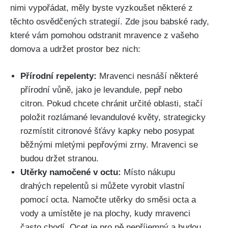
nimi⁢ vypořádat, měly⁢ byste vyzkoušet některé z
těchto osvědčených strategií. Zde ⁢jsou babské rady,
které vám pomohou odstranit​ mravence z vašeho
domova a udržet prostor bez nich:
Přírodní repelenty:
Mravenci nesnáší některé
přírodní vůně, jako je levandule, pepř nebo
⁤citron. Pokud chcete chránit určité oblasti, ‌stačí
položit rozlámané levandulové květy, strategicky
rozmístit citronové šťávy kapky nebo posypat
běžnými ⁣mletými pepřovými zrny. Mravenci se
budou držet stranou.
Utěrky namočené v octu:
Místo nákupu
⁢drahých repelentů si můžete vyrobit vlastní
pomocí octa. Namočte utěrky do směsi octa ‌a
vody a umístěte je na plochy, kudy​ mravenci
často chodí. Ocet ​je pro ⁤ně nepříjemný a budou