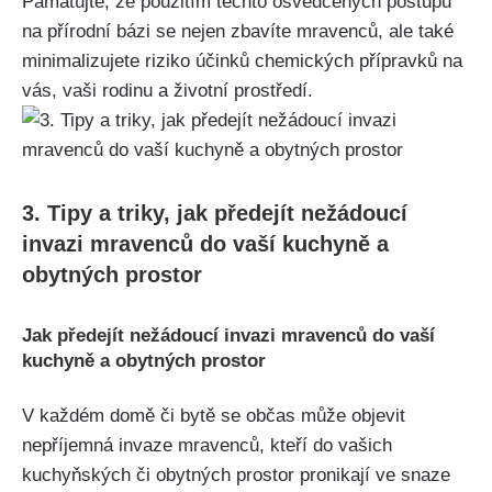
Pamatujte, ​že použitím těchto osvědčených postupů
na přírodní⁢ bázi se nejen zbavíte mravenců,⁤ ale také
minimalizujete riziko účinků chemických přípravků na
vás, vaši rodinu a životní prostředí.
3. Tipy a ⁤triky, jak předejít nežádoucí
invazi mravenců do vaší kuchyně​ a
⁢obytných prostor
Jak ‌předejít nežádoucí invazi mravenců do vaší
kuchyně a obytných prostor
V⁣ každém domě či bytě se ⁤občas může objevit
nepříjemná invaze mravenců, kteří do vašich
kuchyňských⁣ či obytných prostor pronikají ve snaze