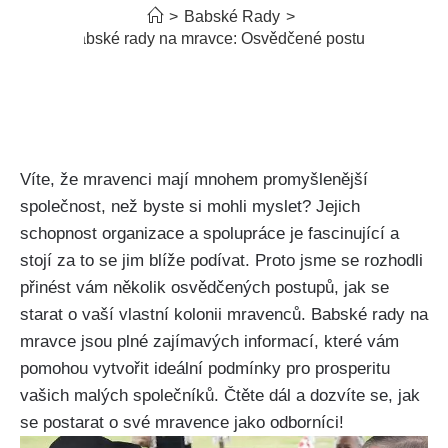
>
Babské Rady
>
Babské rady na mravce: Osvědčené postupy
Víte, že mravenci mají mnohem promyšlenější
společnost, než byste⁣ si mohli myslet? Jejich
schopnost organizace a ‍spolupráce je fascinující a
stojí za to se jim blíže⁤ podívat. Proto jsme se ⁣rozhodli
přinést vám několik osvědčených postupů, jak se
starat o vaší ⁣vlastní ‌kolonii mravenců. Babské rady ⁣na
mravce jsou plné zajímavých informací, které vám
pomohou⁣ vytvořit ideální podmínky pro prosperitu
vašich malých společníků.​ Čtěte dál a⁢ dozvíte ⁣se,‌ jak
se ⁤postarat o své ⁢mravence ⁤jako odborníci!