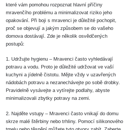
které vám⁤ pomohou rozpoznat hlavní příčiny
mravenčího problému a ​minimalizovat riziko jeho
opakování. Při​ boji s mravenci je důležité pochopit,‍
proč​ se objevují a jakým způsobem se do vašeho
domova dostávají. Zde je několik osvědčených
postupů:
1. Udržujte hygienu – Mravenci často vyhledávají
potravu a vodu. Proto‍ je důležité udržovat ‌ve vaší‍
kuchyni a jídelně čistotu. Mějte vždy v uzavřených
nádobách potravu a ​nezanechávejte po sobě drobky.
Pravidelně vysávejte ‍a vytírejte podlahy, abyste
minimalizovali zbytky potravy⁣ na zemi.
2. ​Najděte vstupy – Mravenci často vnikají ⁣do domu⁤
skrze malé‌ štěrbiny nebo trhliny. Pomocí silikonového
tmelu nebo těsnění⁤ můžete ⁣tyto otvory zabít. Zaberte