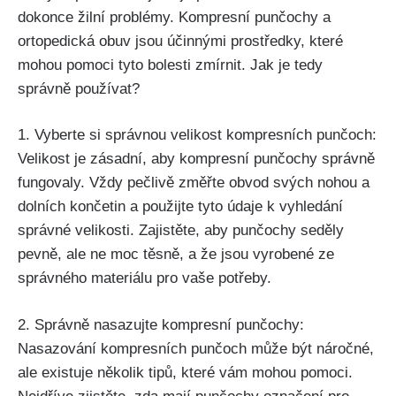
dokonce žilní problémy. Kompresní‍ punčochy a
ortopedická ​obuv jsou⁣ účinnými prostředky, ‌které
mohou pomoci‌ tyto bolesti​ zmírnit.⁤ Jak je tedy
správně používat?
1. ⁣Vyberte si správnou‌ velikost ⁣kompresních punčoch:
Velikost je zásadní, aby kompresní punčochy správně⁤
fungovaly. Vždy pečlivě‌ změřte obvod svých ​nohou a‍
dolních končetin ​a použijte tyto údaje⁢ k vyhledání‌
správné velikosti. ⁤Zajistěte, aby punčochy ⁢seděly
pevně, ale ne moc těsně, a​ že jsou vyrobené‍ ze‍
správného materiálu pro vaše potřeby.
2. Správně nasazujte kompresní punčochy:
⁣Nasazování ‍kompresních ⁣punčoch může⁣ být náročné,⁣
ale existuje několik ⁤tipů,‌ které vám ⁤mohou‌ pomoci.