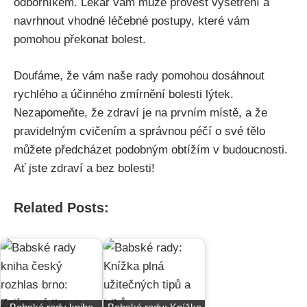
odborníkem.​ Lékař ‍vám může provést vyšetření a
⁣navrhnout vhodné‌ léčebné postupy, které vám
pomohou ⁢překonat⁢ bolest.
Doufáme, že vám naše rady pomohou ⁣dosáhnout
⁣rychlého a účinného⁢ zmírnění‍ bolesti lýtek.‍
Nezapomeňte, že⁣ zdraví je ⁣na ​prvním místě, a že
pravidelným cvičením ⁤a správnou ⁢péčí o ‌své tělo​
můžete předcházet ​podobným obtížím v budoucnosti.
Ať jste ‌zdraví a bez bolesti!
Related Posts: