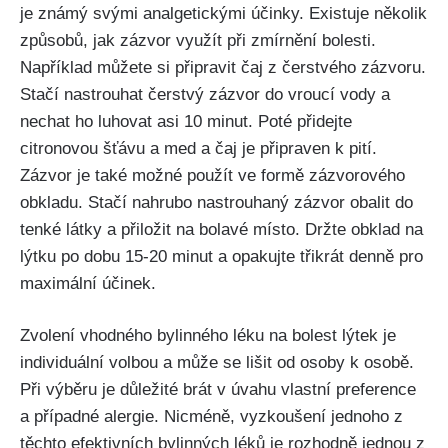
je známý⁣ svými⁤ analgetickými ‌účinky. Existuje několik‍
způsobů, jak⁤ zázvor využít při zmírnění bolesti.
Například můžete si⁤ připravit ‍čaj z čerstvého zázvoru.
Stačí‌ nastrouhat čerstvý zázvor do ‍vroucí vody a
nechat ho luhovat asi 10‌ minut.⁢ Poté ⁤přidejte⁣
citronovou šťávu a med a čaj je připraven k pití.
⁣Zázvor‌ je‌ také možné použít ve formě zázvorového
obkladu. Stačí nahrubo nastrouhaný ⁢zázvor ‌obalit do
tenké látky a přiložit na bolavé místo. Držte obklad ‍na
lýtku po dobu 15-20 ‍minut a‌ opakujte ‌třikrát ⁤denně pro
maximální účinek.
Zvolení vhodného⁤ bylinného léku na bolest lýtek je
individuální ⁣volbou a ‌může ⁢se lišit⁤ od osoby k osobě.
⁤Při výběru⁣ je důležité brát v úvahu vlastní preference
a případné ⁤alergie. Nicméně, vyzkoušení jednoho ⁤z
těchto efektivních bylinných léků je rozhodně jednou z