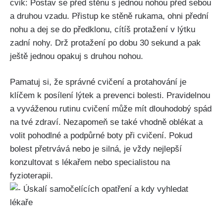
cvik: Postav se před stěnu s jednou nohou před sebou
a druhou vzadu. Přistup ke stěně rukama, ohni přední
‍nohu ‌a dej se ​do předklonu,‍ cítíš protažení ‍v lýtku⁢
zadní nohy. Drž protažení po dobu⁢ 30 ‍sekund ⁣a pak‍
ještě jednou opakuj ⁣s druhou nohou.
Pamatuj si, že správné cvičení a protahování je
klíčem ⁣k posílení lýtek a ⁢prevenci bolesti. Pravidelnou​
a​ vyváženou rutinu⁤ cvičení‌ může mít dlouhodobý spád‌
na​ tvé zdraví. Nezapomeň se ⁢také vhodně oblékat‍ a
volit pohodlné a⁣ podpůrné boty při ‌cvičení. Pokud‌
bolest přetrvává ⁢nebo⁢ je silná, je vždy nejlepší
konzultovat s lékařem nebo⁤ specialistou‌ na
fyzioterapii.