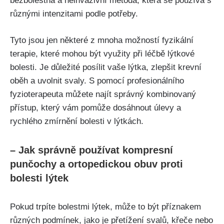
bezbolestná a neinvazivní metoda, která se používá ‌s
různými intenzitami podle⁣ potřeby.
Tyto jsou ‌jen některé⁣ z ‍mnoha možností fyzikální
terapie, které mohou být využity při⁢ léčbě lýtkové
bolesti. Je důležité posílit vaše lýtka, zlepšit krevní
oběh a uvolnit svaly.‌ S pomocí profesionálního⁤
fyzioterapeuta ​můžete ​najít ⁤správný ⁤kombinovaný
přístup, ⁢který vám pomůže dosáhnout úlevy ​a
rychlého ‍zmírnění ‌bolesti v⁣ lýtkách.
– Jak správně používat ​kompresní
punčochy a ortopedickou⁢ obuv proti
bolesti lýtek
Pokud trpíte bolestmi lýtek, může ⁣to být⁢ příznakem
⁣různých ⁣podmínek,‌ jako je přetížení ‍svalů, křeče nebo