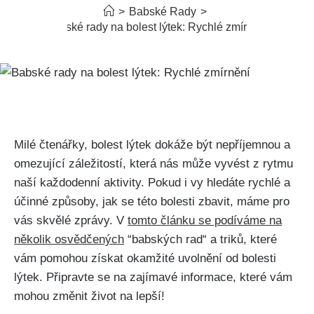
>
Babské Rady
>
Babské rady na bolest lýtek: Rychlé zmírnění
Milé‌ čtenářky,⁤ bolest lýtek‌ dokáže být nepříjemnou ​a
omezující záležitostí, která nás‌ může vyvést z rytmu
naší‍ každodenní ‌aktivity. Pokud i vy hledáte rychlé a
účinné způsoby, jak ‌se⁢ této bolesti zbavit, máme pro
vás skvělé zprávy.⁤ V
tomto článku ‌se podíváme⁣ na
několik osvědčených
⁢“babských rad“ a triků,⁣ které
vám pomohou získat okamžité uvolnění​ od ⁢bolesti
lýtek. Připravte se na⁣ zajímavé informace,​ které vám
mohou‌ změnit život ‌na lepší!