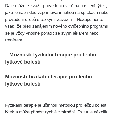
Dále můžete zvážit provedení cviků na posílení​ lýtek,
jako⁢ je například vzpřimování nohou na špičkách⁢ nebo
⁤provádění dřepů s těžkými závažími. Nezapomeňte​
však, že před zahájením nového cvičebního​ programu
se je vždy vhodné‌ poradit se svým lékařem nebo
trenérem.
– ‍Možnosti fyzikální terapie pro léčbu
lýtkové bolesti
Možnosti fyzikální terapie pro léčbu
lýtkové bolesti
Fyzikální terapie je účinnou⁢ metodou‌ pro​ léčbu bolesti‍
lýtek‍ a může přinést rychlé⁤ zmírnění. ‍Existuje několik