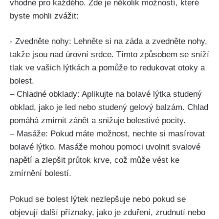
vhodné pro každého. Zde je několik možností, které
byste ​mohli zvážit:
-‌ Zvedněte nohy:‌ Lehněte‌ si na záda a zvedněte nohy,
takže jsou nad úrovní srdce. Tímto způsobem se sníží
tlak ve⁤ vašich lýtkách ⁢a pomůže to redukovat otoky a
bolest.
– Chladné obklady:⁣ Aplikujte na bolavé​ lýtka studený⁣
obklad, jako je led ⁣nebo studený gelový⁤ balzám. Chlad
pomáhá‍ zmírnit zánět a snižuje bolestivé pocity.
– Masáže:⁣ Pokud máte možnost, nechte si ‍masírovat ​
bolavé lýtko.‌ Masáže mohou pomoci uvolnit svalové
napětí⁤ a zlepšit průtok ‌krve, ⁤což může vést ke
zmírnění bolestí.
Pokud se bolest lýtek nezlepšuje nebo ‍pokud se‌
objevují ⁣další‌ příznaky,⁣ jako je zduření, zrudnutí nebo​