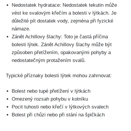
Nedostatek ⁤hydratace: Nedostatek tekutin může
⁤vést ke⁣ svalovým křečím a bolesti‍ v lýtkách. Je
důležité pít dostatek vody, zejména při fyzické
námaze.
Zánět​ Achillovy šlachy: ⁣Toto je častá příčina
bolesti ⁤lýtek. Zánět ⁣Achillovy šlachy může být
způsoben přetížením, ⁣opakovanými pohyby ⁤a‌
nedostatečným protažením⁤ svalů.
Typické ​příznaky bolesti lýtek mohou zahrnovat:
Bolest nebo tupé ⁢přetížení v lýtkách
Omezený⁣ rozsah pohybu v kotníku
Pocit tuhosti nebo⁢ křečí v lýtkových svalech
Bolest​ při chůzi nebo při stání na⁢ špičkách