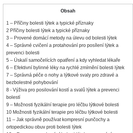
Obsah
1
– Příčiny bolesti lýtek‍ a typické příznaky
2
Příčiny bolesti lýtek ‌a typické příznaky
3
– Provené domácí metody na úlevu od bolesti lýtek
4
– Správné ⁢cvičení⁣ a protahování pro ⁤posílení lýtek a
prevenci bolesti
5
– Úskalí samočelících opatření a⁤ kdy⁤ vyhledat lékaře
6
– Efektivní bylinné léky na rychlé zmírnění bolesti lýtek
7
– Správná péče o nohy a lýtkové svaly pro zdravé a
⁤bezbolestné pohybování
8
-⁢ Výživa pro posilování kostí a svalů lýtek a‌ prevenci
bolestí
9
– ‍Možnosti fyzikální terapie pro léčbu lýtkové bolesti
10
Možnosti fyzikální terapie pro léčbu lýtkové bolesti
11
– Jak správně používat ​kompresní punčochy a
ortopedickou⁢ obuv proti bolesti lýtek