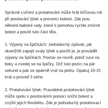
Správné ⁢cvičení a protahování může hrát klíčovou roli
při posilování lýtek​ a prevenci bolesti. Zde jsou
některé babské rady, které ti pomohou ⁣rychle ⁤zmírnit
bolest ​a posílit tuto část ⁢těla.
1.⁤ Výpony na špičkách: ‌Jednoduchý způsob, jak
okamžitě zapojit svaly ⁤lýtek a posílit je,‍ je provádět
výpony na špičkách. Postav se rovně, polož ruce na
boky ​a zvedej ⁣se na špičky. Drž tuto pozici na pár
sekund a ‌pak se opatrně vrať na plohu. Opakuj 10-15
krát ⁤a proveď 3 série.
2. Protahování lýtek: Pravidelné protahování lýtek
může⁣ spolu s posilováním​ pomoci snížit bolest a
zvýšit jejich ​flexibilitu. Zde je jednoduchý⁣ protahovací