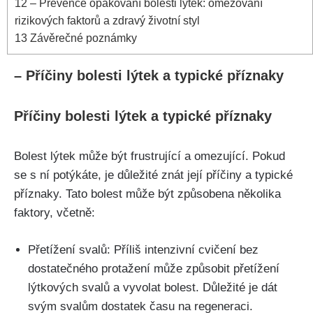
12
– Prevence opakování bolesti lýtek: omezování
‌rizikových faktorů ‌a zdravý ⁣životní styl
13
Závěrečné poznámky
– Příčiny bolesti lýtek‍ a typické příznaky
Příčiny bolesti lýtek ‌a typické příznaky
Bolest lýtek může být frustrující a omezující. Pokud
se‌ s ní potýkáte, je důležité‍ znát její příčiny⁢ a typické ​
příznaky. Tato bolest může být způsobena několika
faktory,‍ včetně:
Přetížení svalů:⁣ Příliš⁤ intenzivní cvičení bez
dostatečného protažení může způsobit přetížení
lýtkových svalů a vyvolat bolest. Důležité je dát
svým svalům dostatek času na regeneraci.