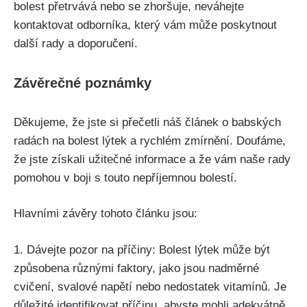
bolest‍ přetrvává‌ nebo se zhoršuje,⁢ neváhejte
kontaktovat odborníka, který vám může poskytnout
další rady a doporučení.
Závěrečné poznámky
Děkujeme, že ⁣jste si přečetli náš článek o babských
radách na bolest‌ lýtek a ⁣rychlém zmírnění. Doufáme,
že jste získali užitečné informace a že vám naše rady
pomohou v boji s⁢ touto nepříjemnou bolestí.
Hlavními závěry tohoto ⁢článku jsou:
1. Dávejte pozor na příčiny: Bolest lýtek může být
způsobena různými faktory, jako jsou nadměrné
cvičení, svalové⁣ napětí nebo ⁤nedostatek vitamínů. ⁣Je
důležité‌ identifikovat příčinu, abyste mohli adekvátně⁣