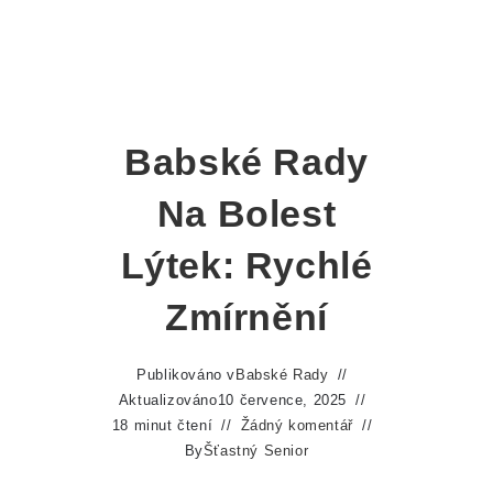
Babské Rady
Na Bolest
Lýtek: Rychlé
Zmírnění
Publikováno v
Babské Rady
Aktualizováno
10 července, 2025
18 minut čtení
Žádný komentář
By
Šťastný Senior