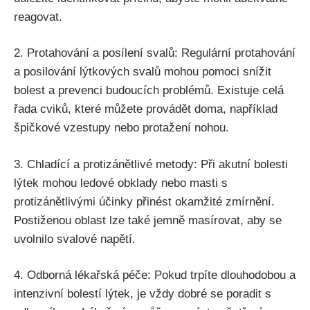
reagovat.
2. Protahování‌ a posílení svalů: Regulární protahování
a posilování lýtkových svalů mohou​ pomoci snížit
⁤bolest a prevenci budoucích problémů. Existuje celá
řada⁢ cviků, které můžete provádět‌ doma, například
špičkové vzestupy nebo protažení‍ nohou.
3. Chladící a protizánětlivé metody: Při akutní ‍bolesti
lýtek mohou ledové obklady nebo masti⁣ s
protizánětlivými‌ účinky přinést okamžité zmírnění.⁤
Postiženou oblast lze také​ jemně masírovat, aby se
uvolnilo svalové napětí.
4. Odborná lékařská péče: Pokud trpíte dlouhodobou a⁤
intenzivní⁣ bolestí ⁣lýtek, ‌je vždy dobré se⁢ poradit s