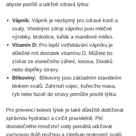
‌abyste posílili a udrželi⁤ zdravá lýtka:
Vápník:
Vápník‌ je nezbytný pro zdravé ​kosti a
svaly. Vhodnými zdroji vápníku jsou mléčné
výrobky,​ brokolice, tuňák a‍ mandlové mléko.
Vitamín D:
‍Pro‌ lepší vstřebávání vápníku je
důležité⁤ mít dostatek vitamínu D. Můžete ‌ho
získat⁤ ze ⁣slunečního záření, lososa, žloutků
nebo doplňky stravy.
Bílkoviny:
⁤ Bílkoviny jsou základním stavebním
blokem svalů. Zahrnutí vajec, kuřecího masa,‍
ryb nebo fazolí do stravy pomůže posílit lýtka.
Pro prevenci bolesti⁢ lýtek ⁣je také‌ důležité‍ dodržovat
správnou hydrataci a ⁣cvičit⁣ pravidelně. Pití
dostatečného množství vody ⁣pomáhá udržovat
vazivovou tkáň pružnou a zlepšuje prokrvení svalů.‍