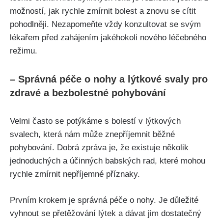
možností, jak rychle zmírnit bolest⁣ a znovu ⁣se ⁣cítit
pohodlněji. Nezapomeňte‍ vždy konzultovat se svým
‍lékařem ⁢před zahájením jakéhokoli nového léčebného
​režimu.
– Správná péče o nohy a lýtkové svaly pro
zdravé a ⁤bezbolestné pohybování
Velmi často ‍se ‍potýkáme s⁣ bolestí⁣ v lýtkových
svalech, která nám může znepříjemnit‍ běžné
pohybování. Dobrá zpráva ⁢je, ⁢že existuje několik
‌jednoduchých a účinných babských ⁢rad,⁣ které mohou
rychle zmírnit⁤ nepříjemné příznaky.​
Prvním krokem je⁤ správná péče ‌o nohy. Je důležité
vyhnout se přetěžování lýtek a‌ dávat jim dostatečný