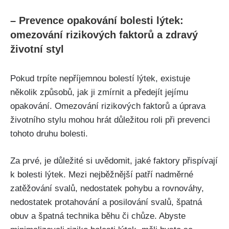
– Prevence opakování bolesti lýtek:
omezování ‌rizikových faktorů ‌a zdravý
⁣životní styl
Pokud⁢ trpíte nepříjemnou​ bolestí ⁤lýtek,⁣ existuje
několik⁣ způsobů, jak ji zmírnit ⁤a předejít​ jejímu‍
opakování. Omezování rizikových faktorů a úprava
životního stylu mohou hrát ⁤důležitou roli při prevenci
tohoto druhu bolesti.
Za ‍prvé, je důležité‍ si uvědomit, jaké faktory⁤ přispívají
⁤k bolesti lýtek. Mezi nejběžnější ‌patří nadměrné
zatěžování svalů, nedostatek pohybu a rovnováhy,​
nedostatek protahování a posilování⁢ svalů, špatná‌
obuv a špatná technika běhu či chůze. Abyste​