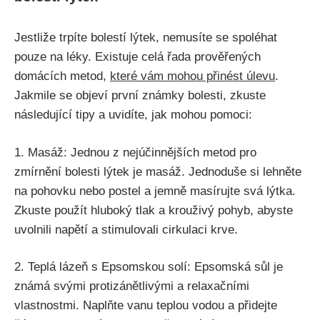
Jestliže⁢ trpíte bolestí lýtek, nemusíte se spoléhat
pouze na⁣ léky. Existuje celá řada ‍prověřených
domácích metod,
které vám mohou⁤ přinést úlevu
.⁢
Jakmile⁢ se objeví první známky bolesti,‌ zkuste
následující tipy a uvidíte,‌ jak mohou pomoci:
1. Masáž: Jednou z nejúčinnějších metod ⁣pro
zmírnění bolesti lýtek je ‌masáž. Jednoduše⁢ si ⁤lehněte
⁣na⁣ pohovku nebo postel a jemně ‌masírujte⁤ svá‍ lýtka.
Zkuste⁤ použít hluboký tlak a krouživý pohyb, abyste
uvolnili​ napětí ‍a ‍stimulovali cirkulaci ‌krve.
2. Teplá lázeň s Epsomskou solí: Epsomská sůl je
známá svými protizánětlivými‍ a relaxačními
vlastnostmi. Naplňte vanu teplou vodou a ⁣přidejte