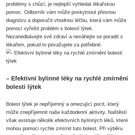
problémy⁣ s chůzí, je nejlepší ‍vyhledat ‍lékařskou ​
pomoc. Odborník vám může poskytnout​ přesnou
diagnózu a doporučit vhodnou léčbu, ⁤která vám‌ může
pomoci vyřešit problém s bolestí⁤ lýtek.
Nezanedbávejte své zdraví a ⁢neváhejte se poradit s
lékařem, pokud to považujete za ⁣potřebné.
– Efektivní bylinné léky na rychlé zmírnění
bolesti lýtek
Bolest lýtek je nepříjemný​ a‍ omezující ​pocit, který
⁢může znepříjemnit naše každodenní aktivity. Naštěstí
však existuje několik efektivních bylinných léků, ​které
mohou‍ pomoci​ rychle zmírnit tuto bolest. Při výběru