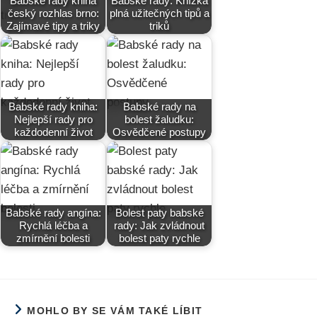
Babské rady kniha
Babské rady: Knížka
český rozhlas brno:
plná užitečných tipů a
Zajímavé tipy a triky
triků
Babské rady kniha:
Babské rady na
Nejlepší rady pro
bolest žaludku:
každodenní život
Osvědčené postupy
Babské rady angína:
Bolest paty babské
Rychlá léčba a
rady: Jak zvládnout
zmírnění bolesti
bolest paty rychle
MOHLO BY SE VÁM TAKÉ LÍBIT