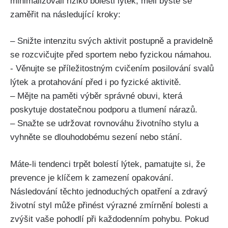
minimalizovali riziko⁤ bolesti lýtek, měli byste⁢ se‍
zaměřit na následující⁣ kroky:
– Snižte intenzitu svých ⁤aktivit postupně a pravidelně
se‍ rozcvičujte před ​sportem​ nebo fyzickou ‍námahou.
-⁤ Věnujte se příležitostným cvičením posilování⁤ svalů
lýtek a protahování ⁣před i po fyzické aktivitě.
– ‍Mějte na ⁤paměti výběr správné ⁤obuvi, která
poskytuje dostatečnou podporu a tlumení nárazů.
– ⁢Snažte se ⁤udržovat rovnováhu životního stylu ⁤a
vyhněte se dlouhodobému sezení nebo stání.
Máte-li ⁤tendenci trpět bolestí lýtek, pamatujte si, že
prevence je⁣ klíčem k zamezení opakování.
‍Následování ⁤těchto jednoduchých opatření​ a zdravý
životní styl může přinést výrazné zmírnění bolesti‍ a
zvýšit vaše ‍pohodlí při každodenním pohybu. Pokud