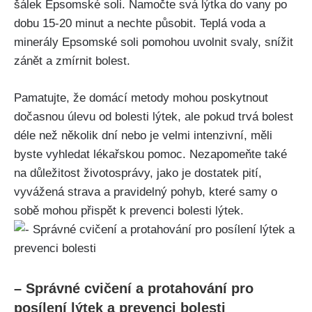
šálek Epsomské soli. Namočte⁢ svá ​lýtka do⁤ vany po‍
dobu⁤ 15-20 minut a nechte ‍působit. ‍Teplá voda a
minerály Epsomské‍ soli pomohou uvolnit ⁢svaly, snížit
zánět a zmírnit ​bolest.
Pamatujte, že⁣ domácí metody mohou ​poskytnout
dočasnou úlevu od bolesti lýtek, ale pokud‍ trvá bolest
déle než několik ⁤dní⁢ nebo je velmi intenzivní, měli
byste vyhledat lékařskou pomoc. Nezapomeňte také​
na důležitost životosprávy, jako⁤ je dostatek pití,
vyvážená strava a pravidelný​ pohyb, ⁣které ‍samy o
sobě mohou přispět k prevenci bolesti lýtek.
– Správné ⁢cvičení⁣ a protahování pro
⁤posílení lýtek a prevenci bolesti