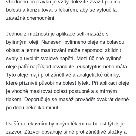
vhodného přípravku ​je ‌vždy důležité zvážit příčinu
bolesti a konzultovat s ⁢lékařem, ​aby se vyloučila
závažná ⁢onemocnění.
Jednou z možností je ⁣aplikace self-masáže s
bylinnými ‌oleji. Nanesení bylinného oleje na bolavou
‌oblast a jemné masírování ‌může napomoci zklidnit​
svaly ‌a uvolnit svalové napětí. Mezi účinné bylinné
oleje patří⁣ například levandule, eukalyptus nebo máta.
‍Tyto ‌oleje mají protizánětlivé⁣ a analgetické účinky,
které příznivě působí‌ na bolest lýtek. Při aplikaci oleje
je vhodné masírovat oblast⁣ postupně a s mírným
tlakem. Doporučuje se masáž provádět dvakrát denně
po dobu několika minut.
Dalším efektivním⁤ bylinným lékem​ na⁤ bolest⁤ lýtek je
zázvor. Zázvor obsahuje silné⁤ protizánětlivé ‌složky a⁢