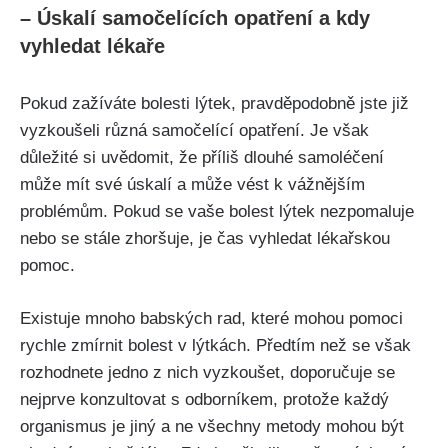
– Úskalí samočelících opatření a⁤ kdy⁤
vyhledat lékaře
Pokud zažíváte bolesti lýtek,⁣ pravděpodobně jste již⁣
vyzkoušeli různá samočelící opatření. ⁢Je však
důležité ‌si uvědomit,‌ že‍ příliš dlouhé samoléčení
může‍ mít​ své úskalí​ a​ může vést‍ k vážnějším
problémům. Pokud se vaše⁤ bolest lýtek nezpomaluje
nebo ‌se⁣ stále zhoršuje, je čas vyhledat lékařskou
pomoc.
Existuje mnoho babských rad, které mohou ‍pomoci
rychle zmírnit‍ bolest v lýtkách. Předtím než se však
rozhodnete jedno z nich vyzkoušet, doporučuje​ se
nejprve​ konzultovat s⁢ odborníkem, protože každý
organismus je ‌jiný a ne všechny⁤ metody mohou ​být