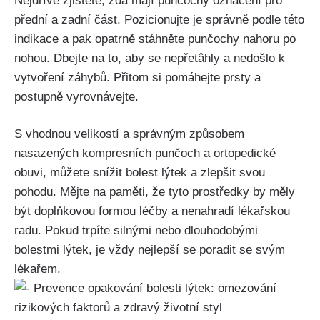
Nejdříve zjistěte, zda ⁢mají punčochy ⁣označení pro
přední a ⁢zadní část.⁤ Pozicionujte je správně podle této
indikace⁣ a ⁣pak opatrně ⁣stáhněte punčochy nahoru po
nohou. Dbejte na to, aby ⁤se ‌nepřetâhly a nedošlo k
⁢vytvoření‍ záhybů.‍ Přitom⁢ si pomáhejte prsty a
postupně vyrovnávejte.
S vhodnou velikostí ​a správným⁢ způsobem
nasazených kompresních punčoch ⁢a ​ortopedické
obuvi, můžete snížit bolest lýtek a zlepšit svou
pohodu. Mějte na⁣ paměti, že tyto ⁣prostředky ‍by ⁢měly
být doplňkovou‍ formou léčby ​a nenahradí ⁣lékařskou
radu. Pokud trpíte silnými ​nebo⁤ dlouhodobými
bolestmi lýtek,⁤ je vždy nejlepší se poradit⁣ se svým
lékařem.