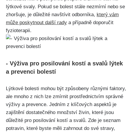
lýtkové svaly. Pokud se bolest ​stále nezmírní ‍nebo‌ se
zhoršuje, je důležité navštívit⁢ odborníka,
který vám
může ⁣poskytnout ⁢další‍ rady
a případně doporučit
fyzioterapii.
-⁢ Výživa pro posilování kostí a svalů lýtek
a‌ prevenci bolestí
Lýtkové bolesti mohou ​být způsobeny různými faktory,
ale mnoho z ⁢nich lze zmírnit prostřednictvím⁢ správné
‌výživy ⁤a⁢ prevence. Jedním z klíčových‌ aspektů je⁣
zajištění ​dostatečného množství živin, které jsou
důležité pro posilování kostí a svalů. Zde je seznam
⁢potravin, které‌ byste měli⁣ zahrnout⁢ do své stravy,