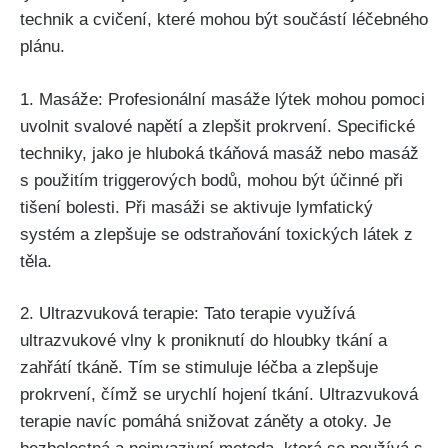
⁤technik ⁣a​ cvičení,​ které mohou být součástí​ léčebného‌
plánu.⁣
1. Masáže: Profesionální⁢ masáže⁤ lýtek mohou ‍pomoci
uvolnit​ svalové napětí a zlepšit prokrvení. Specifické
techniky,⁢ jako je hluboká⁢ tkáňová ‌masáž‍ nebo‍ masáž
s použitím triggerových‌ bodů, mohou‍ být účinné při​
tišení​ bolesti. Při masáži se ‌aktivuje lymfatický⁤
systém a zlepšuje se odstraňování toxických látek ‌z
těla.
2.⁤ Ultrazvuková ​terapie: Tato terapie využívá
ultrazvukové​ vlny​ k proniknutí‌ do ⁤hloubky tkání ‍a
zahřátí tkáně. Tím se stimuluje léčba a zlepšuje
prokrvení,‍ čímž se urychlí hojení ⁤tkání. Ultrazvuková
terapie navíc pomáhá snižovat záněty⁤ a otoky. ​Je