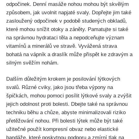
odpočinek. Denní masáže nohou ‌mohou ​být ‌skvělým
způsobem, jak uvolnit ⁢napjaté svaly. Dopřejte jim také
⁣zasloužený⁣ odpočinek v podobě studených obkladů,
které mohou snížit otoky​ a záněty. Pamatujte si také
na správnou hydrataci těla a nepodceňujte význam
vitamínů a minerálů ve stravě. Vyvážená strava
bohatá na‌ vápník a‍ draslík může‍ přispět ke ⁣zdravým ​a
⁢silným svěžím nohám.‌
Dalším důležitým krokem ⁢je posilování lýtkových
svalů. ‌Různé cviky, jako jsou třeba výpony na
špičkách, mohou pomoci‍ posílit lýtkové svaly a ⁤zvýšit
jejich ⁤odolnost proti bolesti. Dbejte také ‍na správnou
techniku běhu⁣ a chůze,​ abyste minimalizovali riziko
přetěžování nohou. Při bolesti lýtek může ⁤být také
⁤užitečné ⁣použít kompresní obvaz nebo ‍elastické‍
bandáže, ⁣které poskytnou podporu a zmírní tlak na