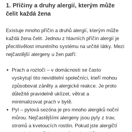
1. Příčiny a druhy alergií, kterým může
čelit každá žena
Existuje mnoho příčin a druhů‌ alergií, kterým může
každá žena ⁣čelit. Jednou z hlavních příčin alergií ‍je
přecitlivělost imunitního systému na určité látky. Mezi
nejčastější alergeny u žen ⁢patří:
Prach ⁢a⁤ roztoči – v domácnosti se často
vyskytují tito neviditelní společníci, kteří mohou
způsobovat záněty a alergické reakce. Je proto
důležité pravidelně uklízet, větrat a
minimalizovat prach v bytě.
Pyl – pylová⁢ sezóna ⁤je pro mnoho alergiků noční
můrou. Nejčastějšími alergeny jsou pyly z trav,
stromů a kvetoucích rostlin. Pokud jste alergičtí