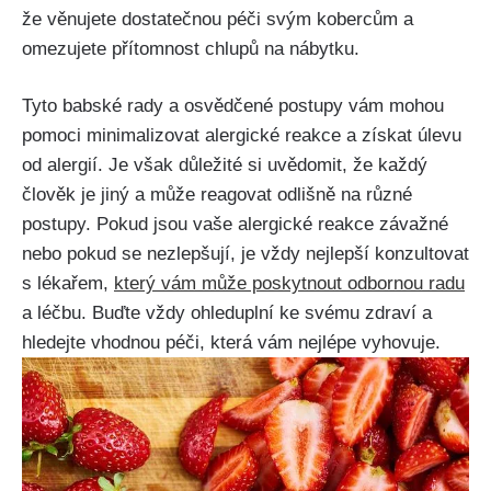
že věnujete dostatečnou péči svým kobercům a
omezujete přítomnost chlupů na nábytku.
Tyto babské rady a osvědčené‌ postupy vám mohou
pomoci minimalizovat alergické reakce a získat úlevu
od alergií. Je však důležité si uvědomit, že každý
člověk je jiný a může reagovat odlišně na různé
postupy. Pokud jsou ‍vaše alergické reakce závažné
nebo pokud se nezlepšují, je vždy nejlepší konzultovat
⁣s lékařem,
který ⁤vám může poskytnout⁢ odbornou radu
a​ léčbu. Buďte vždy ohleduplní ke svému zdraví a
hledejte vhodnou ​péči, která ‍vám nejlépe vyhovuje.