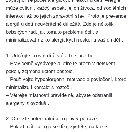
zvyšující ‍se počet alergických⁤ reakcí u dětí. Alergie
může ovlivnit ‍každý aspekt jejich života, od sociálních
interakcí až po‌ jejich ​zdravotní stav. Proto je prevence
alergií​ u dětí neuvěřitelně důležitá.⁣ Zde je několik
babských rad, jak tomuto problému čelit a
minimalizovat riziko alergických reakcí u vašich dětí:
1. Udržujte prostředí čisté ​a bez prachu:
– Pravidelně vysávejte a utírejte prach v dětském
pokoji, ⁣zejména kolem postele.
– Používejte hypoalergenní matrace‌ a povlečení, které
minimalizují kontakt s roztoči.
– Větrejte místnosti pravidelně, abyste odstranili
alergeny z ovzduší.
2. Omezte potenciální alergeny v potravě:
– Pokud‌ máte alergické děti, zjistěte, na které