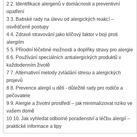
2
2. Identifikace⁣ alergenů⁣ v domácnosti a preventivní
opatření
3
3. Babské rady ⁢na úlevu od‍ alergických reakcí –
osvědčené postupy
4
4. Zdravé ​stravování jako klíčový faktor v ⁣boji proti
alergiím
5
5. Přírodní léčebné ‌možnosti a doplňky stravy pro alergie
6
6. Používání speciálních antialergických produktů v
každodenním životě
7
7. Alternativní metody zvládání stresu a alergických
projevů
8
8. Prevence alergií u‍ dětí -‌ důležité rady pro rodiče a
pečovatele
9
9. Alergie a životní prostředí – jak minimalizovat riziko ve
vašem domě
10
10. Jak vyhledat odborné poradenství a léčbu alergií –
praktické ⁤informace a tipy