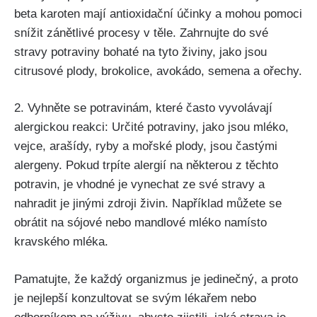
beta karoten mají antioxidační‌ účinky a mohou⁣ pomoci
snížit zánětlivé⁤ procesy v těle. Zahrnujte do své
stravy potraviny bohaté na tyto živiny,​ jako jsou
citrusové plody,⁢ brokolice, avokádo,‌ semena a ořechy.
2. Vyhněte se potravinám, ‌které často vyvolávají
alergickou reakci: Určité potraviny, jako jsou mléko,
vejce, arašídy, ryby a ​mořské plody, jsou ⁤častými
alergeny. Pokud trpíte alergií na některou z těchto
potravin, je vhodné je vynechat ze své stravy a
nahradit je jinými​ zdroji živin. Například můžete se
obrátit ‌na ⁢sójové nebo ‍mandlové mléko namísto
kravského mléka.
Pamatujte, že ⁤každý organizmus je jedinečný, a proto
je nejlepší ⁣konzultovat ​se svým lékařem nebo