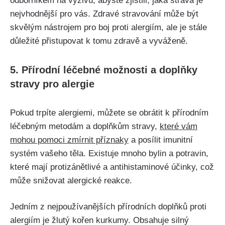
odborníkem na výživu, abyste zjistili,‌ jaká strava je
nejvhodnější pro vás. Zdravé ‍stravování může být
skvělým nástrojem pro boj⁤ proti alergiím, ale je stále
důležité přistupovat k tomu zdravě a vyváženě.
5. Přírodní léčebné ‌možnosti a doplňky
stravy pro alergie
Pokud⁤ trpíte alergiemi, můžete se obrátit k přírodním
léčebným metodám a doplňkům stravy,
které vám
mohou pomoci zmírnit ⁤příznaky
a posílit imunitní
systém vašeho těla. Existuje mnoho bylin a potravin,
které mají ‌protizánětlivé a antihistaminové účinky,⁤ což
může⁢ snižovat alergické reakce.
Jedním z nejpoužívanějších ‌přírodních⁢ doplňků proti
alergiím je žlutý kořen kurkumy. Obsahuje silný