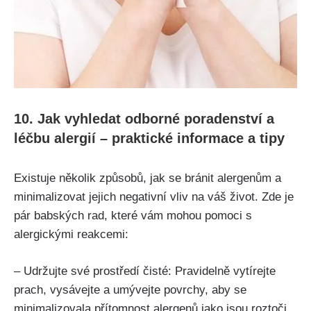
10. Jak vyhledat odborné poradenství a
léčbu alergií – praktické ⁤informace a tipy
Existuje několik způsobů, jak se bránit alergenům ​a
minimalizovat jejich negativní‌ vliv na váš život. Zde je
pár babských rad, které vám mohou pomoci s
alergickými ​reakcemi:
– Udržujte své prostředí čisté: Pravidelně⁢ vytírejte
prach, vysávejte a umývejte povrchy, aby​ se
minimalizovala přítomnost alergenů jako jsou ‌roztoči,