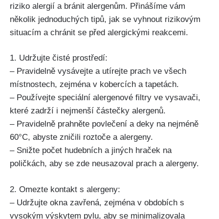
riziko alergií a ⁣bránit alergenům. Přinášíme vám
několik jednoduchých tipů, jak se vyhnout rizikovým
situacím ⁤a chránit⁢ se před alergickými⁣ reakcemi.
1. Udržujte čisté prostředí:
– Pravidelně vysávejte a utírejte⁤ prach ve všech
místnostech,⁢ zejména v kobercích a tapetách.
– Používejte speciální alergenové filtry ve⁣ vysavači,
které zadrží ‌i nejmenší⁣ částečky alergenů.
– Pravidelně ⁢prahněte⁣ povlečení⁣ a deky na nejméně
60°C,‍ abyste zničili roztoče a ⁤alergeny.
– Snižte počet hudebních a jiných hraček na
poličkách, aby se zde neusazoval⁣ prach a alergeny.
2. Omezte kontakt s alergeny:
– Udržujte okna zavřená, zejména v obdobích s
vysokým výskytem pylu, aby ⁢se minimalizovala