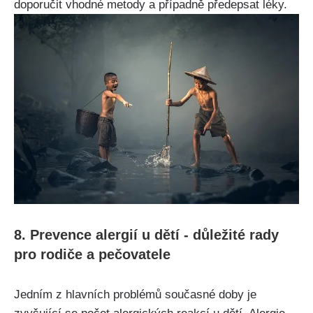
doporučit vhodné ​metody a případně předepsat léky.
8. Prevence alergií u‍ dětí -‌ důležité rady
pro rodiče a pečovatele
Jedním z hlavních problémů současné doby je