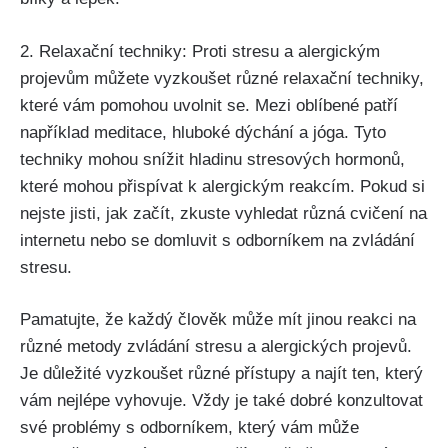
2. Relaxační techniky:‍ Proti stresu a alergickým
projevům můžete vyzkoušet různé​ relaxační techniky,
které vám pomohou uvolnit se. ⁢Mezi oblíbené patří
například meditace, hluboké dýchání a jóga. Tyto
techniky mohou snížit​ hladinu stresových hormonů,
které mohou přispívat k alergickým reakcím. Pokud si
nejste ‍jisti, jak začít, zkuste vyhledat různá cvičení na
internetu nebo se domluvit s odborníkem⁢ na zvládání
stresu.
Pamatujte, ‍že každý člověk může mít jinou reakci na
různé metody zvládání stresu a alergických⁢ projevů.
Je důležité vyzkoušet různé ‍přístupy a najít ten, který
vám nejlépe ‌vyhovuje. Vždy je také dobré konzultovat
své problémy s odborníkem, který vám může