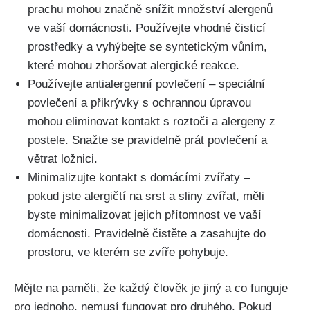
prachu mohou značně snížit množství alergenů‌
ve vaší domácnosti. Používejte vhodné čisticí
prostředky a ‍vyhýbejte se syntetickým vůním,
které mohou zhoršovat alergické reakce.
Používejte antialergenní povlečení – speciální
‍povlečení a přikrývky s ochrannou úpravou
mohou‍ eliminovat kontakt ‌s roztoči a alergeny z
postele. Snažte se pravidelně prát⁣ povlečení a
větrat ložnici.
Minimalizujte kontakt s domácími zvířaty –
pokud‌ jste alergičtí na srst a sliny zvířat, měli
byste minimalizovat jejich přítomnost ve vaší
domácnosti.​ Pravidelně ‍čistěte a zasahujte do
prostoru, ​ve kterém ​se zvíře pohybuje.
Mějte na paměti, že každý člověk je jiný a co funguje
pro jednoho, ​nemusí fungovat pro⁢ druhého. Pokud