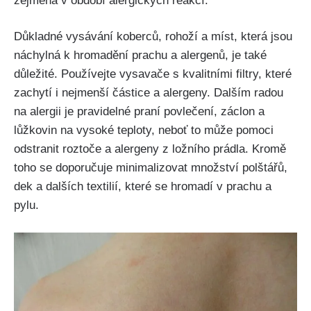
zejména v období alergických reakcí.
Důkladné vysávání koberců, rohoží a míst, která jsou
náchylná k hromadění prachu a⁤ alergenů, ⁢je také
důležité. Používejte vysavače s‌ kvalitními filtry, ​které
zachytí i nejmenší částice a alergeny. Dalším‍ radou
na alergii je pravidelné praní povlečení, záclon a
lůžkovin na vysoké teploty, neboť to může pomoci
odstranit⁣ roztoče a alergeny z ložního prádla. Kromě
toho se doporučuje minimalizovat množství polštářů,
dek a dalších textilií, které se hromadí v prachu a
pylu.