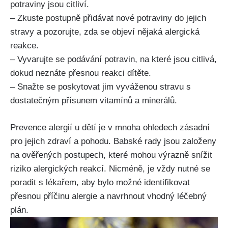
potraviny jsou citliví.
– Zkuste postupně přidávat nové potraviny⁤ do jejich
stravy a pozorujte, zda se objeví nějaká alergická
reakce.
– Vyvarujte se podávání potravin, na které jsou citlivá,
dokud neznáte přesnou reakci ‌dítěte.
– Snažte se poskytovat‍ jim vyváženou stravu s
dostatečným přísunem vitamínů a minerálů.
Prevence alergií‍ u‍ dětí ⁤je v mnoha ohledech zásadní
pro jejich zdraví a pohodu. Babské rady‌ jsou založeny
na ověřených postupech, které mohou výrazně snížit
riziko alergických reakcí. Nicméně, je ⁢vždy nutné se
⁢poradit s lékařem, aby bylo ⁢možné identifikovat
přesnou příčinu alergie a navrhnout vhodný léčebný
plán.