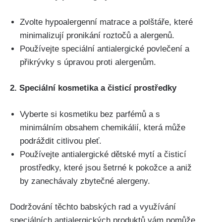
Zvolte hypoalergenní matrace a polštáře, které
minimalizují pronikání roztočů a‍ alergenů.
Používejte speciální antialergické povlečení a
přikrývky s​ úpravou proti alergenům.
2. Speciální kosmetika a čisticí prostředky
Vyberte si kosmetiku ⁤bez parfémů a s
minimálním obsahem chemikálií, která může
⁢podráždit citlivou pleť.
Používejte antialergické dětské mytí a čisticí
prostředky, které jsou šetrné k pokožce a aniž
by ‍zanechávaly zbytečné alergeny.
Dodržování těchto babských rad⁤ a využívání​
speciálních ⁣antialergických produktů vám pomůže