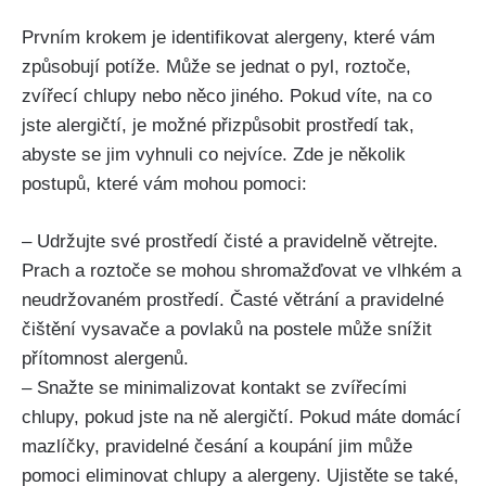
Prvním krokem je identifikovat alergeny, které vám
způsobují potíže. Může se jednat o pyl,⁣ roztoče,
zvířecí chlupy nebo něco jiného. Pokud víte, na co
jste alergičtí, je možné přizpůsobit prostředí tak,
abyste se jim vyhnuli co nejvíce. Zde je ​několik
postupů, které vám mohou pomoci:
– Udržujte ‌své prostředí čisté⁢ a pravidelně větrejte.
‌Prach a roztoče se mohou shromažďovat‌ ve vlhkém⁣ a
neudržovaném prostředí. Časté větrání ⁣a pravidelné
čištění vysavače a povlaků na postele může snížit
⁢přítomnost alergenů.
– Snažte se minimalizovat kontakt se zvířecími
chlupy, pokud jste na ​ně alergičtí. Pokud máte domácí
mazlíčky, pravidelné⁢ česání​ a⁢ koupání jim může
pomoci eliminovat chlupy a alergeny. Ujistěte se také,