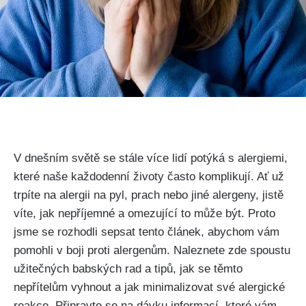
V dnešním světě ⁢se stále více ⁤lidí potýká⁢ s ⁢alergiemi,
které naše každodenní životy často komplikují. Ať už
trpíte na alergii na ​pyl, prach nebo‌ jiné alergeny, jistě
víte, jak nepříjemné a omezující to může být. ⁢Proto
jsme se rozhodli sepsat tento článek, abychom vám
pomohli v boji proti alergenům. Naleznete zde spoustu
užitečných ⁢babských rad a tipů, jak ​se těmto⁢
nepřítelům vyhnout a jak ⁢minimalizovat své alergické
reakce. Připravte se na dávku informací, které vám