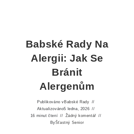
Babské Rady Na
Alergii: Jak Se
Bránit
Alergenům
Publikováno v
Babské Rady
Aktualizováno
5 ledna, 2026
16 minut čtení
Žádný komentář
By
Šťastný Senior