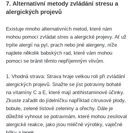
7. Alternativní metody zvládání stresu a
alergických projevů
Existuje mnoho alternativních metod, které nám
mohou pomoci zvládat stres a alergické projevy. Ať už
trpíte ⁢alergií ⁢na pyl, prach nebo jiné alergeny, níže
najdete několik babských rad, které‌ vám mohou
pomoci se bránit těmto nepříjemným vlivům.
1. Vhodná strava: Strava hraje velkou roli při ‍zvládání
alergických projevů. Snažte se jíst potraviny bohaté
na vitamíny C a E, které mají antihistaminové účinky.
Zkuste zařadit do ​jídelníčku například citrusové plody,
bobule, zelené listové zeleniny a ⁢ořechy. Dále je
důležité vyhnout se potravinám, které mohou​ zesilovat
alergické reakce, jako jsou mléčné výrobky, vaječné
bílky a lepek.