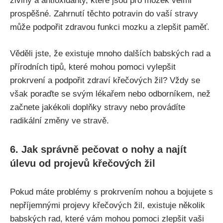
živiny a‌ antioxidanty, které jsou pro mozek velmi
prospěšné. Zahrnutí‌ těchto potravin do ⁤vaší stravy
může podpořit zdravou funkci mozku a zlepšit paměť.
Věděli jste,⁤ že​ existuje mnoho dalších babských rad a
přírodních tipů, které mohou pomoci vylepšit
⁣prokrvení a podpořit zdraví křečových žil?⁤ Vždy se
však poraďte se svým lékařem nebo odborníkem, než
začnete jakékoli doplňky stravy nebo provádíte
radikální změny ve⁢ stravě.
6. Jak správně pečovat o nohy ‌a najít
úlevu‌ od​ projevů křečových žil
Pokud​ máte problémy s prokrvením⁣ nohou a bojujete s
nepříjemnými projevy křečových‌ žil, existuje‍ několik
babských rad, které vám mohou pomoci zlepšit vaši