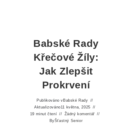
Babské Rady
Křečové Žíly:
Jak Zlepšit
Prokrvení
Publikováno v
Babské Rady
Aktualizováno
11 května, 2025
19 minut čtení
Žádný komentář
By
Šťastný Senior