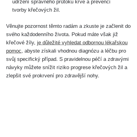
udržení správného průtoku krve⁢ a ⁣prevenci
tvorby křečových žil.
Věnujte pozornost těmto‍ radám a zkuste je začlenit do
svého každodenního života. ‌Pokud máte ⁤však již
křečové žíly,
je důležité vyhledat odbornou lékařskou
pomoc
, abyste získali vhodnou diagnózu a léčbu ⁣pro
svůj specifický⁣ případ. S pravidelnou péčí a ​zdravými
návyky můžete​ snížit ⁣riziko progrese křečových žil a
zlepšit‌ své prokrvení pro zdravější nohy.