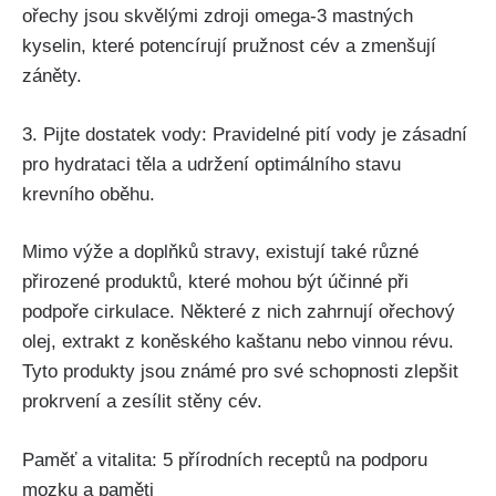
‍ořechy jsou skvělými ⁣zdroji omega-3 mastných⁤
kyselin, které potencírují pružnost cév‍ a zmenšují
záněty.
3. Pijte dostatek⁢ vody: Pravidelné ‌pití⁣ vody je zásadní⁤
pro hydrataci těla a udržení optimálního ​stavu
krevního oběhu.
Mimo výže a doplňků stravy, existují také různé
přirozené​ produktů, které mohou být účinné při
podpoře cirkulace. Některé z nich zahrnují ořechový
⁢olej,⁣ extrakt z koněského⁢ kaštanu‌ nebo ⁢vinnou révu.
Tyto ⁣produkty jsou známé pro své schopnosti zlepšit
prokrvení a zesílit stěny⁢ cév.
Paměť⁤ a vitalita: 5 přírodních receptů na podporu
mozku a ‌paměti