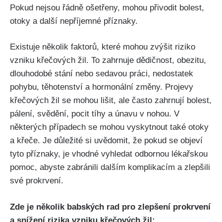
Pokud nejsou řádně ošetřeny, mohou přivodit bolest,
otoky a další nepříjemné příznaky.
Existuje‍ několik faktorů, které​ mohou zvýšit‌ riziko
vzniku křečových žil.⁤ To zahrnuje dědičnost, obezitu,
dlouhodobé‌ stání​ nebo‍ sedavou ‌práci, ‌nedostatek
pohybu, ⁤těhotenství ‍a hormonální⁤ změny. Projevy
křečových žil se mohou lišit, ale často zahrnují bolest,
pálení, svědění, pocit tíhy a ⁣únavu v nohou. V
některých případech se mohou vyskytnout také otoky
a křeče. Je důležité⁣ si uvědomit, že ⁢pokud se⁢ objeví
tyto příznaky,​ je vhodné vyhledat odbornou lékařskou‌
pomoc, ‍abyste⁤ zabránili dalším komplikacím a zlepšili‍
své prokrvení.
Zde je několik babských rad pro zlepšení prokrvení
a snížení rizika vzniku křečových žil: