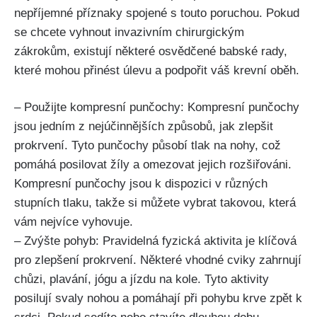
nepříjemné​ příznaky spojené s touto poruchou. Pokud⁤
se chcete vyhnout invazivním ‍chirurgickým
zákrokům, ‍existují některé osvědčené‍ babské rady,
které mohou přinést úlevu a podpořit váš krevní oběh.
– Použijte⁢ kompresní punčochy: Kompresní punčochy
jsou jedním z nejúčinnějších způsobů, jak zlepšit
prokrvení. Tyto punčochy působí tlak na nohy, což ​
pomáhá posilovat žíly a omezovat jejich rozšiřováni.
⁤Kompresní punčochy‌ jsou k ​dispozici v různých
stupních​ tlaku, takže si můžete ​vybrat takovou, která
vám nejvíce vyhovuje.
– Zvýšte pohyb: Pravidelná fyzická aktivita⁣ je⁤ klíčová
⁤pro ​zlepšení prokrvení. Některé vhodné⁤ cviky zahrnují‍
chůzi,‍ plavání, jógu a jízdu na kole. Tyto aktivity
posilují svaly nohou ⁢a pomáhají při pohybu krve zpět k