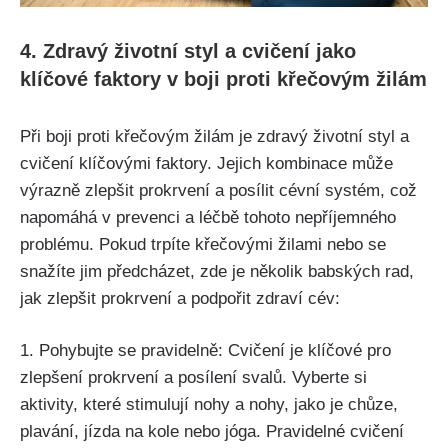
4. Zdravý životní styl a cvičení jako
klíčové faktory v boji proti křečovým žilám
Při ‍boji proti křečovým žilám je zdravý životní styl​ a
cvičení klíčovými ⁣faktory. Jejich kombinace může
výrazně zlepšit​ prokrvení‌ a ⁤posílit cévní systém, což
napomáhá v prevenci a ‍léčbě tohoto nepříjemného
problému. Pokud trpíte křečovými žilami nebo se
snažíte jim předcházet, zde⁣ je několik⁣ babských rad,
jak zlepšit prokrvení ‍a⁤ podpořit zdraví cév:
1. Pohybujte se pravidelně: Cvičení je klíčové pro
zlepšení prokrvení a posílení svalů. Vyberte si
aktivity, ⁣které stimulují⁣ nohy⁢ a nohy, jako je chůze,
plavání, jízda‍ na kole‌ nebo jóga. Pravidelné cvičení