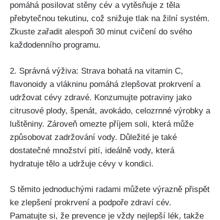
pomáhá posilovat ​stěny cév a vytěsňuje z těla
přebytečnou tekutinu, což snižuje ​tlak na žilní systém.
Zkuste zařadit alespoň ⁣30 ⁤minut‌ cvičení ⁣do svého
každodenního ⁢programu.
2. Správná​ výživa: ⁣Strava bohatá na vitamin C,
flavonoidy a​ vlákninu⁣ pomáhá zlepšovat prokrvení a
⁣udržovat cévy zdravé. ‌Konzumujte potraviny jako
citrusové⁢ plody, špenát, ⁢avokádo, celozrnné výrobky a
luštěniny. Zároveň omezte ​příjem soli, která může
způsobovat zadržování vody. Důležité je také
dostatečné množství pití, ideálně vody, která
hydratuje tělo a udržuje cévy v kondici.
S těmito jednoduchými radami můžete výrazně přispět
ke zlepšení ‍prokrvení a ‌podpoře zdraví cév.
Pamatujte si, že prevence ⁣je⁤ vždy ⁣nejlepší‍ lék, takže