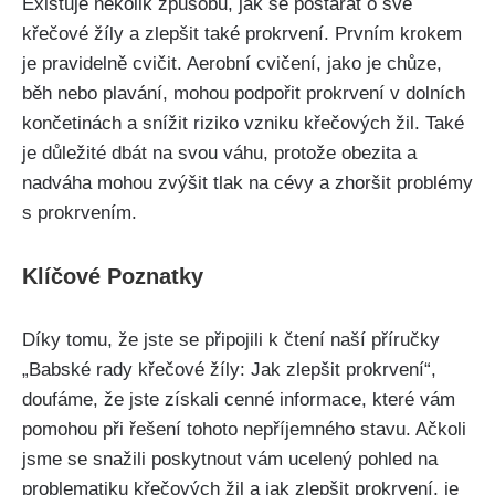
Existuje několik způsobů, jak se postarat o své‍
křečové žíly a zlepšit ‌také⁣ prokrvení. Prvním krokem
je pravidelně cvičit. Aerobní cvičení, ⁤jako je chůze,
běh ⁣nebo plavání, mohou podpořit ⁣prokrvení v dolních⁤
končetinách a snížit riziko vzniku křečových žil.⁢ Také
je⁤ důležité dbát na svou⁢ váhu, protože ⁢obezita ⁢a⁣
nadváha mohou zvýšit tlak na cévy a zhoršit problémy
s prokrvením.
Klíčové Poznatky
Díky⁤ tomu, že jste se připojili k⁢ čtení naší příručky
„Babské rady křečové žíly: Jak ‍zlepšit prokrvení“,
doufáme, že jste získali cenné informace, které vám
pomohou při řešení tohoto nepříjemného stavu.‍ Ačkoli
jsme se snažili ​poskytnout vám ucelený⁢ pohled na
problematiku⁤ křečových žil a jak zlepšit prokrvení, je