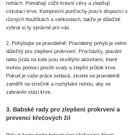
nohách.‍ Pomáhají zúžit krevní cévy a ​zlepšují
cirkulaci krve. Kompresní​ punčochy jsou k dispozici v
různých‌ tloušťkách a velikostech, takže je ‌důležité
vybrat si ty‌ správné pro vás.
2. Pohybujte ‌se pravidelně: Pravidelný pohyb ‍je velmi
důležitý pro zlepšení ​prokrvení. Procházky, ⁤plavání
nebo jízda na ​kole jsou skvělými aktivitami,⁣ které‌
mohou pomoci posílit⁣ svaly a zlepšit průtok krve.
Pokud je⁣ vaše práce sedavá, zkuste se pravidelně
zaměřit na strečink ⁣a rozhýbání nohou,‌ aby se
zabránilo stázi krve.
3. Babské rady pro‍ zlepšení ‌prokrvení a
prevenci křečových žil