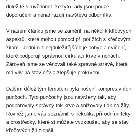
‍důležité si uvědomit, že‍ tyto ‌rady jsou pouze
‌doporučení⁣ a nenahrazují návštěvu odborníka.
V našem článku jsme se zaměřili na několik klíčových
aspektů, které ‍mohou pomoci při​ potížích s křečovými
žilami. ​Jedním z nejdůležitějších je⁢ pohyb a cvičení,
které podporují správnou ⁤cirkulaci krve v nohách.
Zároveň jsme se věnovali také správné stravě, která
má‍ vliv na⁢ stav⁢ cév a zlepšuje prokrvení.
Dalším důležitým tématem byla nošení kompresivních
punčoch. Tyto punčochy jsou ‌navrženy ⁢tak, aby
podporovaly správný ⁣tok krve ⁣a snižovaly tlak na žíly.⁢
Rovněž jsme vás seznámili s několika přírodními ‍léky
a prostředky, které si můžete vyzkoušet, aby se stav
křečových žil⁣ zlepšil.