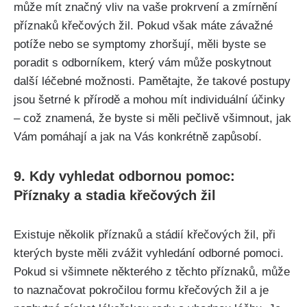
může‌ mít značný vliv na ‍vaše prokrvení a zmírnění
příznaků křečových žil. Pokud však máte závažné⁢
potíže nebo se symptomy zhoršují, ⁣měli‍ byste se
poradit s​ odborníkem,⁤ který vám může poskytnout
další léčebné možnosti. Pamětajte, že takové postupy
jsou šetrné k přírodě a‌ mohou mít individuální účinky
‌– ​což znamená, že byste si měli​ pečlivě všimnout, ⁤jak
Vám pomáhají a jak na ⁢Vás konkrétně zapůsobí.
9. Kdy vyhledat odbornou pomoc:
Příznaky a stadia křečových⁣ žil
Existuje několik příznaků a stádií křečových žil, při
kterých byste měli zvážit vyhledání ⁣odborné pomoci.
Pokud si všimnete některého z těchto příznaků, může
to naznačovat⁢ pokročilou ⁣formu křečových žil a ‌je