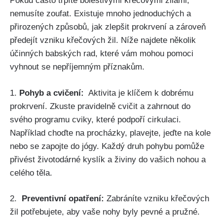
Pokud často trpíte ⁤bolestivými křečovými žilami,
nemusíte​ zoufat. Existuje mnoho jednoduchých a
přirozených způsobů, jak⁢ zlepšit prokrvení a zároveň
předejít vzniku křečových žil. Níže najdete ​několik
účinných babských rad,⁤ které vám mohou ‌pomoci
vyhnout se nepříjemným příznakům.
1.
Pohyb a cvičení:
‍ Aktivita je klíčem k dobrému‍
prokrvení. Zkuste pravidelně cvičit a zahrnout ​do
svého programu⁤ cviky, které podpoří cirkulaci.
Například choďte na‍ procházky, plavejte, jeďte⁢ na kole
nebo se zapojte do jógy. Každý druh⁤ pohybu pomůže
přivést životodárné kyslík a živiny do vašich nohou a
celého ⁢těla.
2. ‌
Preventivní⁣ opatření:
Zabráníte vzniku křečových
žil potřebujete, aby⁢ vaše nohy ​byly ‍pevné a pružné.