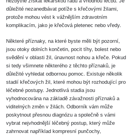
‍nezbytné získat lékařskou radu a vhodnou léčbu. Je ​
důležité ‌nezanedbávat potíže s křečovými žilami,
protože mohou vést k vážnějším zdravotním
komplikacím, jako je křečová pletenec nebo vředy.
Některé ​příznaky, na které ‌byste měli být pozorní,
jsou otoky‌ dolních⁢ končetin, pocit tíhy, bolest nebo
svědění ​v oblasti žil, únavnost nohou a‌ křeče. Pokud
si tedy všimnete některého z těchto ⁣příznaků,⁢ je
důležité vyhledat odbornou pomoc. Existuje několik
stadií křečových⁤ žil, které mohou být⁣ rozhodující ​pro
léčebné postupy. Jednotlivá stadia jsou
vyhodnocována na základě závažnosti příznaků a
viditelných změn v žilách. Odborník vám ‌může
poskytnout přesnou⁣ diagnózu a společně s ​vámi
vybrat ‌nejvhodnější léčebný postup, ⁢který⁣ může
zahrnovat například kompresní punčochy,