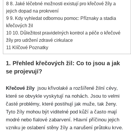
8
8. Jaké léčebné ​možnosti ⁢existují pro křečové žíly a
jejich dopad na prokrvení
9
9. Kdy vyhledat odbornou pomoc: Příznaky a stadia
křečových⁣ žil
10
10. Důležitost pravidelných kontrol a péče o křečové
žíly pro udržení zdravé⁣ cirkulace
11
Klíčové Poznatky
1. Přehled křečových žil: Co ⁢to jsou a jak
se projevují?
Křečové žíly
⁣ jsou křivolaké a rozšířené žilní cévy,
které se obvykle vyskytují na nohách. Jsou⁣ to velmi
časté problémy, které postihují jak muže, tak ženy.
Tyto žíly mohou být viditelné pod ⁢kůží a často mají
modré nebo fialové zabarvení. Hlavní příčinou ‍jejich
vzniku je oslabení stěny žíly a narušení průtoku​ krve.