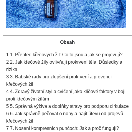
Obsah
1
1. Přehled křečových žil: Co ⁢to jsou a jak se projevují?
2
2. Jak křečové žíly ovlivňují ​prokrvení těla: Důsledky⁢ a‌
rizika
3
3. Babské rady pro‍ zlepšení ‌prokrvení a prevenci
křečových žil
4
4. Zdravý životní styl a cvičení jako klíčové faktory v boji
proti křečovým žilám
5
5. Správná ⁣výživa a doplňky⁤ stravy pro ‌podporu cirkulace
6
6. Jak správně pečovat o nohy ‌a najít úlevu‌ od​ projevů
křečových žil
7
7. Nosení ⁢kompresních punčoch: Jak a‍ proč fungují?