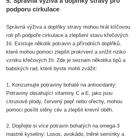
5. Správná ⁣výživa a doplňky⁤ stravy pro
‌podporu cirkulace
Správná výživa ⁣a doplňky stravy mohou hrát klíčovou
roli při⁤ podpoře⁣ cirkulace a zlepšení stavu křečových
žil. Existuje několik potravin a přírodních doplňků,
které mohou pomoci zlepšit prokrvení a ⁤snížit‌ riziko
vzniku křečových žil. Zde je seznam několika tipů ‌a
babských rad,⁣ které byste mohli zvážit:
1. Konzumujte potraviny bohaté na antioxidanty:
Potraviny ⁣obsahující vitaminy‌ C⁣ a⁤ E, jako ⁣jsou
⁣citrusové plody,⁤ červený pepř nebo ‌ořechy, mohou ​
pomoci posílit stěny cév a zlepšit krevní oběh.
2. Dopřejte si více potravin bohatých na omega-3
mastné kyseliny: Losos, avokádo, lněné semínky a