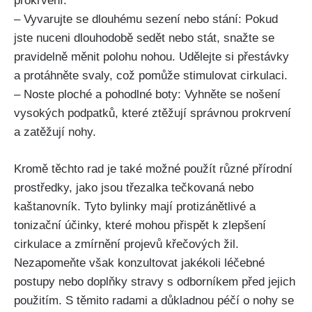
prokrvení.
– Vyvarujte se dlouhému sezení⁢ nebo stání: Pokud
jste nuceni dlouhodobě sedět nebo stát, snažte se
pravidelně měnit polohu nohou. Udělejte ⁢si přestávky
a ​protáhněte svaly, což pomůže stimulovat cirkulaci.
– Noste ploché a pohodlné ⁢boty: Vyhněte se nošení
vysokých ​podpatků, které ztěžují správnou prokrvení
a ⁣zatěžují nohy.
Kromě těchto rad je také možné použít různé přírodní
prostředky, jako jsou třezalka tečkovaná nebo
kaštanovník. Tyto bylinky mají protizánětlivé a
tonizační ‍účinky,‌ které mohou přispět k zlepšení
cirkulace a zmírnění projevů​ křečových žil.
Nezapomeňte však konzultovat⁤ jakékoli‌ léčebné
postupy‍ nebo doplňky stravy s odborníkem před jejich
použitím. S těmito radami a důkladnou péčí o nohy se