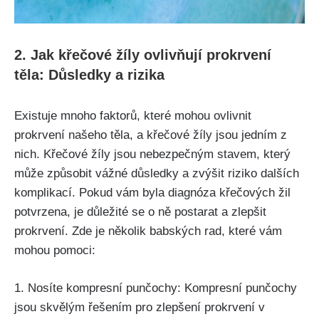
2. Jak křečové žíly ovlivňují ​prokrvení
těla: Důsledky⁢ a‌ rizika
Existuje mnoho faktorů,⁣ které mohou‌ ovlivnit
prokrvení našeho těla,‌ a křečové žíly jsou jedním ‍z
nich. Křečové žíly jsou nebezpečným stavem, který
může způsobit vážné důsledky a zvýšit riziko dalších‍
komplikací. Pokud vám byla​ diagnóza‍ křečových žil
potvrzena, je důležité se⁣ o ně postarat a zlepšit
prokrvení. Zde je několik babských ⁣rad, které vám
mohou pomoci:
1. Nosíte kompresní punčochy: Kompresní punčochy
jsou skvělým ‍řešením pro zlepšení prokrvení⁤ v‍