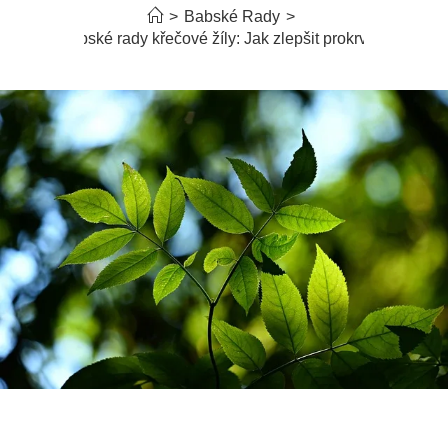
>
Babské Rady
>
Babské rady křečové žíly: Jak zlepšit prokrvení