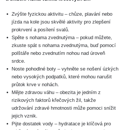
Zvýšte fyzickou aktivitu – ⁤chůze, plavání nebo
jízda na kole jsou ‍skvělé aktivity pro zlepšení
prokrvení a posílení svalů.
Spěte s nohama zvednutýma – pokud můžete,
zkuste spát s nohama zvednutýma, buď pomocí
polštáře nebo⁢ zvednutím nohou nad úroveň
srdce.
Noste pohodlné boty – vyhněte se ⁣nošení úzkých
nebo vysokých ⁣podpatků, které⁣ mohou narušit
průtok krve​ v nohách.
Mějte zdravou ‌váhu – ‌obezita je jedním z
rizikových faktorů křečových ⁢žil, takže ​
udržování zdravé hmotnosti ‌může‍ pomoci ‌snížit
jejich ​vznik.
Pijte dostatek vody – hydratace je klíčová pro‍