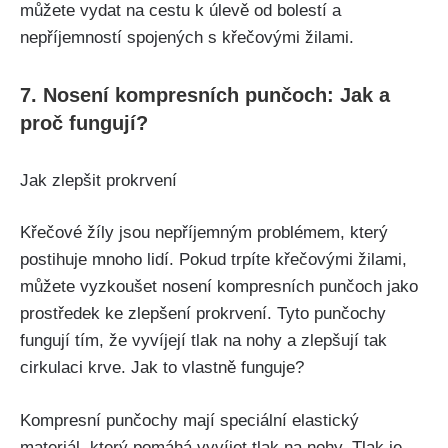
můžete ⁤vydat na cestu k úlevě od bolestí a
nepříjemností spojených s křečovými žilami.
7. Nosení ⁢kompresních punčoch: Jak a‍
proč fungují?
Jak zlepšit prokrvení
Křečové⁤ žíly jsou nepříjemným problémem, ​který
postihuje mnoho lidí. Pokud trpíte křečovými žilami,⁤
můžete vyzkoušet nosení kompresních⁤ punčoch jako
prostředek ke zlepšení prokrvení. Tyto punčochy
fungují tím, ​že ‍vyvíjejí tlak ⁣na⁣ nohy a zlepšují tak
cirkulaci krve. Jak to vlastně funguje?
Kompresní punčochy mají speciální elastický
materiál, ⁤který ‌pomáhá vyvíjet ⁣tlak ⁣na nohy. Tlak je