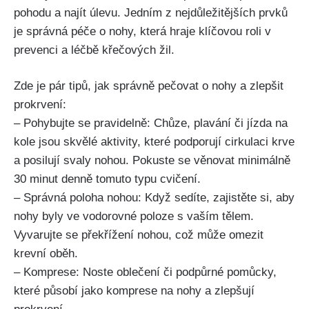
pohodu ⁣a najít úlevu. Jedním z nejdůležitějších prvků
je správná péče o⁤ nohy,​ která hraje klíčovou roli v
⁢prevenci‍ a léčbě křečových žil.
Zde je‌ pár tipů, ⁤jak správně pečovat o nohy a zlepšit
prokrvení:
– Pohybujte ‍se pravidelně: Chůze, plavání či jízda na
kole jsou⁢ skvělé aktivity, které podporují cirkulaci krve
a posilují svaly nohou. ‍Pokuste se věnovat minimálně
30 minut denně tomuto typu cvičení.
– Správná poloha ‌nohou: Když⁣ sedíte, ⁤zajistěte si,⁢ aby
nohy ⁣byly ve vodorovné poloze s vaším tělem.
Vyvarujte se⁣ překřížení nohou, což může⁤ omezit
krevní ​oběh.
– Komprese: Noste oblečení či podpůrné ⁣pomůcky,
které působí jako komprese na nohy a zlepšují