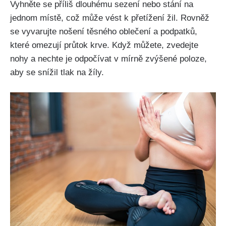
Vyhněte se příliš dlouhému​ sezení nebo​ stání na
⁢jednom místě, ⁣což může vést k ‍přetížení žil. Rovněž
se vyvarujte ⁤nošení těsného oblečení a⁤ podpatků,
‍které omezují ⁤průtok krve.⁣ Když můžete, zvedejte
nohy ‍a nechte je odpočívat v mírně zvýšené ​poloze,
aby se snížil ⁤tlak na žíly.