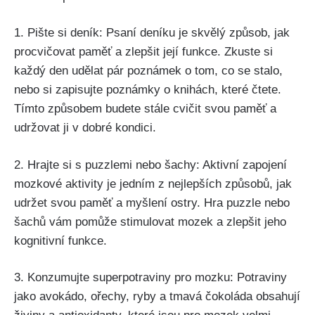
1. Pište si‌ deník: Psaní deníku je skvělý způsob, jak
procvičovat paměť a zlepšit její funkce. Zkuste si
každý den udělat ‌pár⁤ poznámek o tom, co se stalo,
nebo si zapisujte poznámky o knihách, které čtete.
Tímto způsobem⁣ budete‌ stále cvičit svou paměť a
udržovat ji v dobré kondici.
2. Hrajte si s puzzlemi nebo šachy: Aktivní zapojení
mozkové aktivity je jedním z nejlepších způsobů,⁣ jak
udržet⁢ svou paměť ⁣a ⁣myšlení ostry. Hra puzzle nebo
šachů vám pomůže stimulovat mozek a zlepšit jeho
kognitivní funkce.
3. Konzumujte superpotraviny ‍pro ⁣mozku: Potraviny
jako avokádo, ořechy, ryby a ⁣tmavá čokoláda obsahují