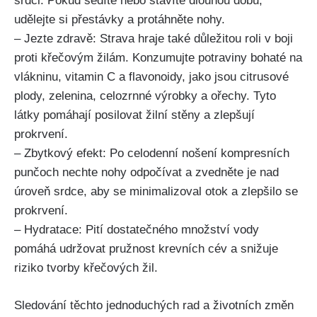
srdci.‍ Pokud ⁣sedíte nebo stavíte dlouhou dobu,
⁤udělejte si‍ přestávky a protáhněte nohy.
– Jezte zdravě: ⁣Strava hraje​ také důležitou roli v boji
proti ‌křečovým žilám. Konzumujte ‍potraviny bohaté na
⁢vlákninu, vitamin⁣ C⁣ a flavonoidy, ⁣jako jsou ‍citrusové
plody, zelenina, celozrnné výrobky a ořechy.‌ Tyto
látky ‌pomáhají ⁣posilovat ‍žilní stěny a zlepšují
prokrvení.
– Zbytkový ⁤efekt: Po celodenní nošení​ kompresních
punčoch nechte nohy odpočívat ‍a zvedněte⁣ je ​nad
úroveň srdce, aby ⁣se minimalizoval otok a zlepšilo se
prokrvení.
– Hydratace: Pití ⁢dostatečného​ množství ⁣vody
pomáhá ‍udržovat pružnost krevních cév a snižuje
riziko tvorby křečových žil.
Sledování těchto jednoduchých rad a⁣ životních změn