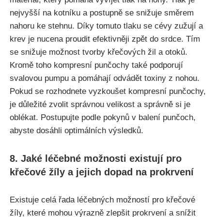
nejvyšší na kotníku ⁢a⁤ postupně se snižuje směrem
nahoru ke stehnu. Díky tomuto tlaku ​se cévy zužují a
krev je​ nucena proudit efektivněji zpět do srdce. Tím
se snižuje možnost tvorby ⁢křečových žil a otoků.
⁢Kromě toho kompresní punčochy také podporují
svalovou pumpu a pomáhají odvádět ⁢toxiny z nohou.
Pokud⁢ se ‍rozhodnete vyzkoušet kompresní punčochy,
⁣je důležité zvolit správnou velikost ⁤a správně si je
oblékat. ‌Postupujte podle pokynů v ⁣balení punčoch,
abyste dosáhli optimálních výsledků.
8. Jaké léčebné ​možnosti ⁢existují pro
křečové žíly a jejich dopad na prokrvení
Existuje celá řada léčebných možností pro křečové
žíly, které mohou výrazně zlepšit prokrvení ⁢a snížit