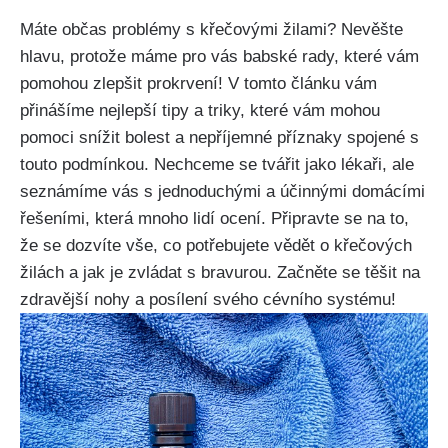
Máte⁤ občas problémy s křečovými žilami? ‍Nevěšte
hlavu,‍ protože máme pro vás babské rady, které ⁢vám
pomohou zlepšit prokrvení! V⁢ tomto článku ‍vám
přinášíme nejlepší tipy a triky, které vám mohou
pomoci snížit bolest‌ a nepříjemné příznaky spojené​ s
touto podmínkou. Nechceme ⁣se tvářit ‌jako lékaři, ale
seznámíme vás s⁣ jednoduchými a účinnými domácími
řešeními, která mnoho ⁤lidí ocení. Připravte se na ⁢to,
že se‌ dozvíte vše, co potřebujete vědět o ⁢křečových
žilách a jak je zvládat​ s bravurou. Začněte se těšit na​
zdravější nohy ​a posílení‌ svého cévního systému!