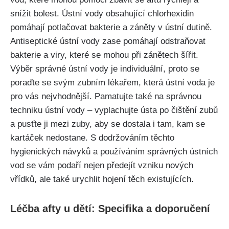
snížit bolest. Ústní vody obsahující chlorhexidin‌
pomáhají potlačovat bakterie​ a záněty v ústní dutině.
‍Antiseptické ústní vody zase pomáhají​ odstraňovat
bakterie ‍a viry, které se mohou ​při zánětech šířit.
Výběr správné ústní vody je individuální, ‍proto se
poraďte se svým zubním lékařem, která ústní voda ​je
pro vás ‍nejvhodnější. Pamatujte také na⁢ správnou
techniku ústní vody – vyplachujte ústa po čištění zubů
a pusťte ji ⁣mezi zuby, aby se dostala ​i tam, kam se
kartáček nedostane. S dodržováním těchto
hygienických návyků a používáním správných ústních
vod se vám podaří nejen předejít vzniku nových
vřídků, ale také urychlit hojení těch existujících.
Léčba afty u dětí: Specifika⁤ a doporučení