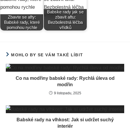
Babske rady jak se
Zbavte se afty:
zbavit aftu:
Babské rady, které
Bezbolestná léčba
pomohou rychle
vřídků
MOHLO BY SE VÁM TAKÉ LÍBIT
Co na modřiny babské rady: Rychlá úleva od
modřin
9 listopadu, 2025
Babské rady na vlhkost: Jak si udržet suchý
interiér