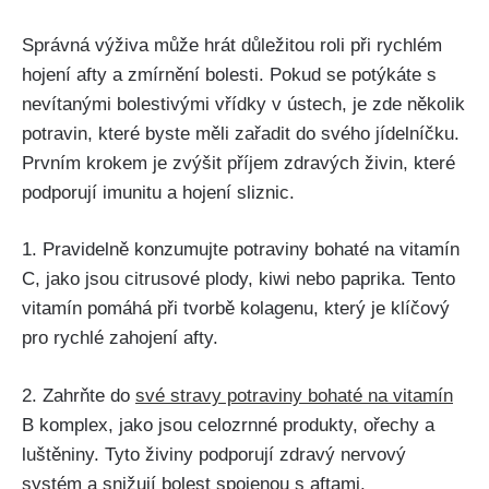
Správná výživa může hrát důležitou roli při ⁢rychlém
hojení afty ‍a ⁤zmírnění bolesti. Pokud se potýkáte s
nevítanými bolestivými ⁣vřídky v ústech, ⁣je zde několik
potravin, které byste měli zařadit do svého ⁢jídelníčku.
⁤Prvním krokem je zvýšit příjem zdravých živin, které
podporují imunitu a hojení sliznic.
1. Pravidelně konzumujte ​potraviny bohaté na vitamín
C, jako jsou citrusové plody, kiwi nebo paprika.‍ Tento
vitamín pomáhá při ‌tvorbě kolagenu, který​ je klíčový
pro rychlé zahojení afty.
2. Zahrňte do
své ​stravy potraviny bohaté na vitamín
B komplex, jako jsou celozrnné⁢ produkty, ořechy⁤ a
luštěniny. Tyto živiny podporují⁤ zdravý nervový
systém a snižují ‌bolest spojenou⁣ s aftami.