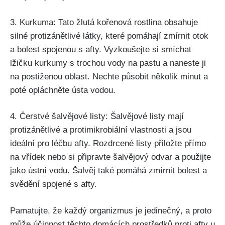
3. Kurkuma: ⁢Tato žlutá kořenová rostlina obsahuje
silné protizánětlivé ⁤látky, které pomáhají zmírnit otok
a bolest spojenou s afty. Vyzkoušejte si smíchat
lžičku kurkumy s trochou vody na pastu a naneste ji
na postiženou oblast. Nechte působit ‍několik minut a
poté opláchněte ústa vodou.
4. Čerstvé šalvějové listy: Šalvějové listy mají
protizánětlivé a protimikrobiální vlastnosti a jsou
ideální pro léčbu afty. Rozdrcené listy přiložte přímo​
na vřídek nebo si připravte šalvějový odvar a použijte
jako ⁣ústní vodu. Šalvěj také pomáhá zmírnit bolest a
svědění spojené s afty.
Pamatujte, že⁢ každý organizmus je jedinečný, a proto
může účinnost těchto domácích prostředků ⁢proti afty u