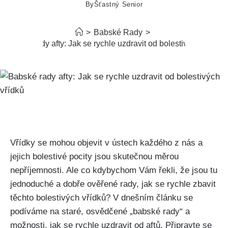
By
Šťastný Senior
>
Babské Rady
>
Babské rady afty: Jak se rychle uzdravit od bolestivých vřídků
Vřídky se mohou objevit v ⁤ústech každého z nás a
jejich bolestivé ‍pocity jsou skutečnou měrou
nepříjemnosti. Ale co kdybychom Vám řekli,‌ že jsou tu
jednoduché⁤ a dobře ověřené rady, jak se rychle zbavit
těchto⁣ bolestivých vřídků? V dnešním⁣ článku se
podíváme na staré, osvědčené „babské⁢ rady“ a
možnosti, jak se rychle uzdravit od aftů. Připravte se‍