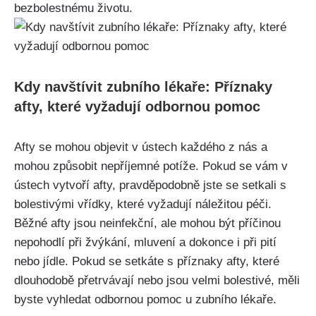
bezbolestnému​ životu.
Kdy navštívit zubního lékaře: Příznaky
afty, ⁢které vyžadují odbornou pomoc
Afty se mohou objevit v ústech každého z nás a
mohou způsobit nepříjemné potíže. Pokud se vám v
ústech vytvoří afty, ‌pravděpodobně jste ‍se setkali s
bolestivými vřídky, které vyžadují náležitou péči.
⁢Běžné afty jsou neinfekční, ale mohou být příčinou‍
nepohodlí při žvýkání, ​mluvení a dokonce i při pití
nebo jídle. Pokud se setkáte s příznaky afty, které
dlouhodobě přetrvávají ⁤nebo jsou velmi‌ bolestivé, měli
byste​ vyhledat odbornou ⁢pomoc u zubního ‍lékaře.