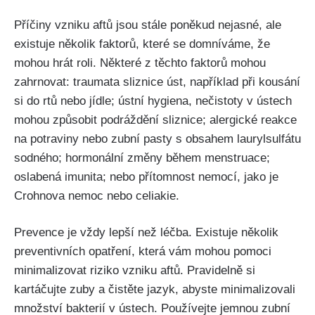
Příčiny vzniku aftů jsou stále poněkud nejasné, ale
existuje několik faktorů, které se domníváme, že
mohou hrát ⁣roli. Některé z těchto faktorů mohou
zahrnovat: traumata sliznice úst, například při kousání
si do rtů nebo jídle; ústní hygiena, nečistoty v ústech
mohou způsobit podráždění sliznice; alergické reakce
na potraviny nebo zubní pasty s obsahem laurylsulfátu
sodného; hormonální změny během menstruace;
oslabená imunita; nebo přítomnost nemocí, jako je
Crohnova nemoc ⁤nebo celiakie.
Prevence⁢ je vždy‌ lepší než⁤ léčba. Existuje⁣ několik
preventivních opatření, která vám mohou pomoci‍
minimalizovat riziko‍ vzniku aftů. Pravidelně si
kartáčujte zuby a​ čistěte jazyk, abyste minimalizovali
množství bakterií v ústech. Používejte jemnou zubní