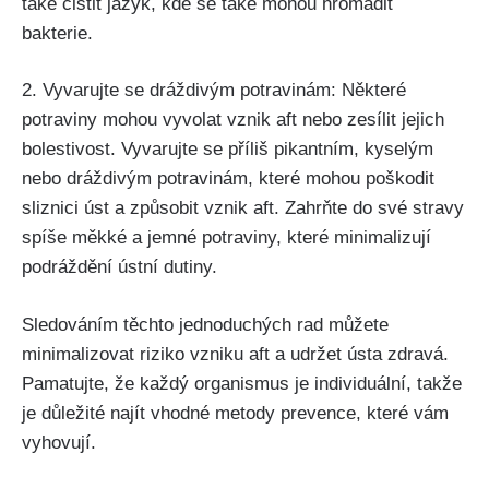
také čistit jazyk, kde se také mohou hromadit
bakterie.
2. Vyvarujte se dráždivým potravinám: Některé
potraviny mohou vyvolat vznik aft nebo zesílit jejich
bolestivost. Vyvarujte se​ příliš pikantním, kyselým​
nebo dráždivým potravinám, které mohou poškodit
sliznici ⁤úst a způsobit vznik aft. Zahrňte do ‍své stravy
spíše měkké⁣ a jemné potraviny, které minimalizují
podráždění ústní dutiny.
Sledováním těchto jednoduchých rad ⁢můžete‍
minimalizovat riziko vzniku aft a udržet ústa zdravá.
⁣Pamatujte, že‌ každý organismus je individuální, takže
je důležité najít vhodné metody prevence, které vám
vyhovují.