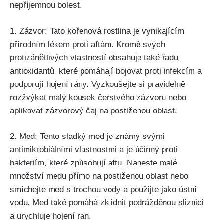
nepříjemnou ‍bolest.
1. Zázvor: Tato kořenová rostlina je vynikajícím
přírodním lékem proti aftám. Kromě svých
protizánětlivých vlastností obsahuje také‍ řadu
antioxidantů, které pomáhají bojovat proti infekcím a
podporují hojení rány. Vyzkoušejte si pravidelně
rozžvýkat malý kousek čerstvého zázvoru nebo‌
aplikovat zázvorový čaj na postiženou oblast.
2. Med: Tento sladký med je známý svými⁤
antimikrobiálními vlastnostmi‌ a je účinný proti
bakteriím, které způsobují aftu. Naneste malé
množství ⁤medu přímo na postiženou oblast nebo
smíchejte med s trochou vody a použijte jako ústní
vodu. Med také pomáhá zklidnit podrážděnou sliznici
a urychluje hojení ran.