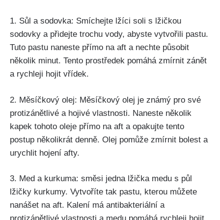
1. Sůl a sodovka: Smíchejte lžíci soli s lžičkou
sodovky a přidejte trochu vody, abyste vytvořili pastu.
Tuto pastu naneste přímo na⁣ aft a nechte působit
několik minut. Tento prostředek pomáhá zmírnit zánět
a rychleji hojit vřídek.
2. Měsíčkový olej: Měsíčkový olej je známý pro své
protizánětlivé a hojivé vlastnosti.‍ Naneste několik
kapek tohoto oleje přímo na aft a opakujte tento
postup několikrát denně.⁤ Olej pomůže zmírnit bolest a
urychlit hojení afty.
3. Med a kurkuma: směsi jedna lžička medu‌ s​ půl
lžičky kurkumy. Vytvoříte tak pastu, kterou můžete
nanášet na aft. Kalení má antibakteriální a
protizánětlivé vlastnosti a medu pomáhá ​rychleji hojit