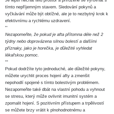
Je lepší nechat tělu prostor a přirozeně se vyrovnat s
tímto nepříjemným stavem. Sledování pokynů a
vyčkávání může být obtížné, ale je to nezbytný krok k
efektivnímu a rychlému uzdravení.
“‘
Nezapomeňte, že pokud je afta přítomna déle než 2
týdny‌ nebo doprovázena silnou‌ bolestí a dalšími
⁢příznaky, jako je‌ horečka, je důležité vyhledat
lékařskou​ pomoc.
““
Pokud dodržíte tyto jednoduché,⁢ ale důležité pokyny,
můžete urychlit proces hojení afty a zmenšit
⁢nepohodlí⁤ spojené s tímto​ bolestivým‍ problémem.
Nezapomeňte ‍také dbát na vlastní pohodu a vyhnout
se stresu, který může ovlivnit imunitní systém a
zpomalit hojení. S pozitivním přístupem a trpělivostí
se můžete brzy ⁣vrátit k plnohodnotnému a