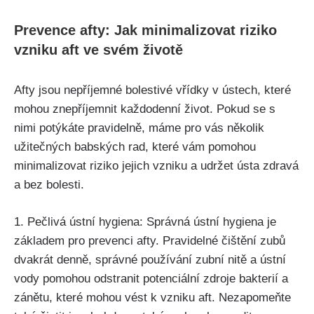
Prevence afty: Jak ‍minimalizovat‌ riziko
vzniku⁣ aft ve svém životě
Afty jsou ⁣nepříjemné bolestivé ‌vřídky v ústech, které
mohou znepříjemnit každodenní život. Pokud se s
nimi potýkáte pravidelně, máme pro vás několik
užitečných babských rad, které ⁢vám pomohou
minimalizovat riziko jejich ​vzniku a udržet ústa zdravá
a bez bolesti.
1. Pečlivá ústní hygiena: Správná ústní⁢ hygiena⁢ je⁣
základem pro prevenci afty. Pravidelné čištění zubů‌
dvakrát denně, správné používání zubní nitě a ústní
vody pomohou​ odstranit potenciální zdroje bakterií a
zánětu, které mohou vést k vzniku aft. Nezapomeňte