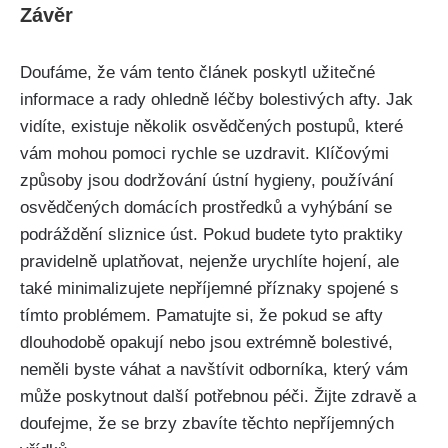
Závěr
Doufáme, že vám tento článek poskytl užitečné ​
informace a rady ohledně léčby bolestivých afty. Jak
vidíte, existuje několik⁤ osvědčených postupů, které
vám ⁢mohou pomoci rychle se ‍uzdravit.⁣ Klíčovými
‍způsoby jsou dodržování ústní hygieny, používání⁤
osvědčených domácích prostředků a vyhýbání se
podráždění sliznice úst. Pokud budete tyto praktiky
pravidelně uplatňovat, nejenže urychlíte hojení, ale
také minimalizujete nepříjemné příznaky ⁣spojené⁤ s
tímto‌ problémem. Pamatujte si, že pokud se afty
dlouhodobě opakují nebo jsou extrémně bolestivé,
neměli byste váhat a navštívit odborníka, který vám
může poskytnout další potřebnou péči. Žijte⁣ zdravě a
doufejme, že se brzy zbavíte těchto nepříjemných