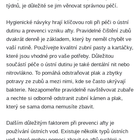
⁤týdnů,⁢ je důležité se jim věnovat správnou péčí.
Hygienické návyky hrají klíčovou roli při ⁤péči o ústní
dutinu a prevenci vzniku afty. Pravidelné čištění zubů
dvakrát denně je základem, ‌který by neměl⁢ chybět ve
vaší rutině.‍ Používejte kvalitní zubní pasty a kartáčky,
které jsou vhodné pro vaše potřeby. Důležitou
součástí péče o ústní dutinu je také dentální nit nebo
nitrovlákno. To pomáhá odstraňovat plak a zbytky
potravy ze zubů a mezi nimi, kde se často ukrývají
bakterie. Nezapomeňte‌ pravidelně navštěvovat zubaře
a nechte si odborně odstranit zubní kámen a plak,
který se sama doma nemusíte zbavit.
Dalším důležitým faktorem při prevenci afty je
používání ústních vod. Existuje několik typů ústních
vod,⁣ které mohou pomoci zbavit se aftů rychleji a