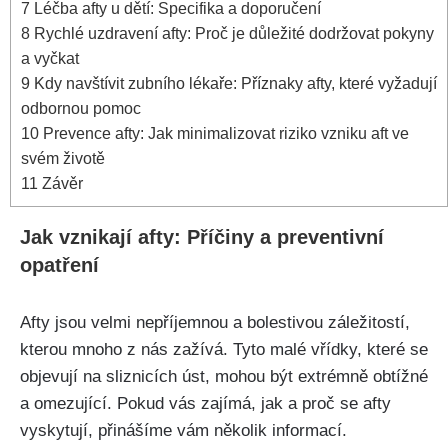
7
Léčba afty u dětí: Specifika⁤ a doporučení
8
Rychlé uzdravení afty: Proč je důležité dodržovat ​pokyny
a vyčkat
9
Kdy navštívit zubního lékaře: Příznaky afty, ⁢které vyžadují
odbornou pomoc
10
Prevence afty: Jak ‍minimalizovat‌ riziko vzniku⁣ aft ve
svém životě
11
Závěr
Jak vznikají afty: Příčiny a preventivní
opatření
Afty jsou velmi nepříjemnou a bolestivou záležitostí,
kterou mnoho z nás zažívá. ​Tyto malé vřídky, které se
objevují na sliznicích úst, mohou být extrémně obtížné⁣
a omezující. ​Pokud vás ⁢zajímá, jak a proč se afty
vyskytují, přinášíme vám několik informací.