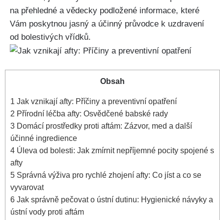
na ‌přehledné a vědecky podložené ⁤informace, které
Vám poskytnou jasný a účinný průvodce k uzdravení
od⁤ bolestivých vřídků.
Obsah
1
Jak vznikají afty: Příčiny a preventivní opatření
2
Přírodní léčba afty: Osvědčené babské rady
3
Domácí prostředky proti aftám:⁤ Zázvor, med a další
účinné ingredience
4
Úleva ‍od bolesti: Jak zmírnit nepříjemné pocity spojené s
afty
5
Správná výživa pro rychlé zhojení afty: Co jíst‍ a co se⁢
vyvarovat
6
Jak správně pečovat o ústní dutinu: Hygienické návyky a
ústní vody proti ⁤aftám