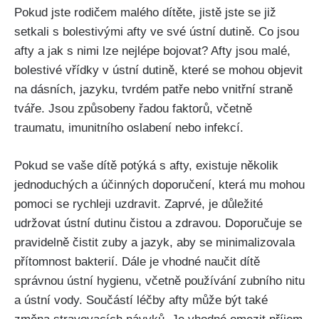
Pokud jste rodičem malého dítěte, jistě jste se již
setkali s bolestivými afty ve své ústní dutině. Co jsou
afty a jak s nimi lze nejlépe ‌bojovat? Afty jsou malé,
bolestivé vřídky v ústní dutině, které se mohou ⁢objevit
na dásních, jazyku, tvrdém patře nebo vnitřní ‍straně
tváře. Jsou způsobeny‍ řadou faktorů, včetně
traumatu, imunitního oslabení nebo infekcí.
Pokud se vaše dítě potýká s afty, existuje několik
jednoduchých a účinných ​doporučení, která mu mohou
pomoci se rychleji uzdravit. Zaprvé, je důležité
udržovat ústní dutinu ⁢čistou a zdravou. Doporučuje se
pravidelně čistit zuby a jazyk, aby se minimalizovala
přítomnost ⁤bakterií. Dále je vhodné‍ naučit dítě
správnou ústní hygienu, ⁤včetně používání zubního nitu‍
a ústní vody.​ Součástí léčby afty může ‌být také