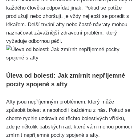
každého člověka odpovídat⁤ jinak. Pokud se potíže
prodlužují nebo zhoršují, je vždy nejlepší se poradit⁣ s
lékařem. Delší trvání afty nebo časté návraty mohou
naznačovat závažnější zdravotní⁢ problém, který
vyžaduje odbornou péči.
Úleva ‍od bolesti: Jak zmírnit nepříjemné
pocity spojené s afty
Afty jsou ‌nepříjemným ⁣problémem, který může
způsobit bolest a ⁣nepohodlí ⁢každému z ⁢nás. Pokud se
chcete rychle ⁢uzdravit od těchto bolestivých vřídků,
zde je několik babských rad, které⁣ vám mohou pomoci
zmírnit nepříjemné pocity spojené s afty.