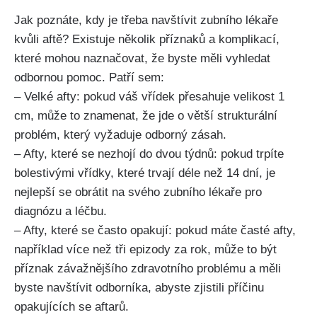
Jak poznáte, kdy je třeba navštívit zubního lékaře
kvůli aftě? Existuje několik příznaků a komplikací,
které mohou naznačovat, že byste⁤ měli vyhledat
odbornou pomoc. Patří sem:
– Velké afty: pokud váš vřídek přesahuje velikost 1
cm, ‌může to znamenat, že jde o větší strukturální
problém, který vyžaduje odborný zásah.
– Afty, které se nezhojí ⁤do dvou ⁣týdnů: pokud trpíte
bolestivými vřídky, které trvají déle než 14 dní, je
nejlepší se obrátit na svého zubního lékaře pro
diagnózu a léčbu.
– Afty, které ⁢se často opakují: pokud máte časté afty,
například ​více než tři epizody za rok, může to být
příznak závažnějšího⁤ zdravotního problému a měli
byste navštívit odborníka, abyste zjistili příčinu
opakujících se aftarů.