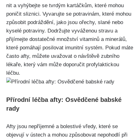
nit a vyhýbejte se tvrdým kartáčkům, které mohou
poničit sliznici. Vyvarujte ​se potravinám, které mohou
způsobit podráždění, jako jsou ořechy, slané nebo
kyselé potraviny. Dodržujte vyváženou stravu a
⁣přijímejte dostatečné množství vitaminů‍ a minerálů,
které pomáhají ​posilovat imunitní systém. ⁤Pokud máte
často afty, můžete uvažovat⁢ o návštěvě⁢ zubního
lékaře, který vám může ⁢doporučit​ profylaktickou
léčbu.
Přírodní léčba afty: Osvědčené babské
rady
Afty jsou nepříjemné a bolestivé vředy, které se
objevují v ústech a mohou způsobovat nepohodlí⁢ při