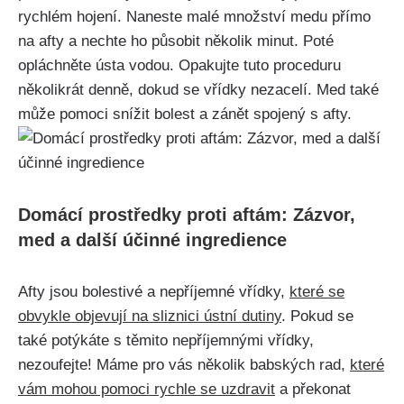
rychlém hojení. Naneste ‌malé množství medu přímo
na afty a nechte ho působit⁢ několik minut. Poté
opláchněte ústa vodou. Opakujte tuto ⁤proceduru
několikrát denně, dokud se vřídky nezacelí. Med také
může pomoci snížit bolest a ​zánět spojený s afty.
Domácí prostředky proti aftám:⁤ Zázvor,
med a další účinné ingredience
Afty jsou bolestivé a nepříjemné vřídky,
které se
obvykle objevují na sliznici ústní dutiny
. Pokud se
také potýkáte s těmito nepříjemnými vřídky,
nezoufejte! Máme​ pro vás několik babských ⁢rad,⁢
které
vám mohou pomoci rychle se uzdravit
a překonat