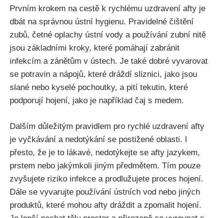
Prvním krokem na‍ cestě k rychlému uzdravení afty je
dbát na správnou ústní hygienu.⁢ Pravidelné čištění
zubů, ⁤četné ⁢oplachy ústní vody‌ a používání zubní nitě
jsou základními kroky, které pomáhají zabránit
infekcím a zánětům v ústech. Je ⁤také ‌dobré vyvarovat
se potravin⁢ a ⁣nápojů,​ které dráždí sliznici, jako jsou
slané nebo kyselé pochoutky, a pití tekutin, které
podporují hojení, jako ⁣je ⁣například čaj s medem.
Dalším důležitým pravidlem pro rychlé uzdravení afty
je vyčkávání a nedotýkání se postižené oblasti. I
přesto, že je to lákavé, nedotýkejte se ‍afty jazykem,
‍prstem⁤ nebo jakýmkoli jiným předmětem. Tím pouze⁢
zvyšujete riziko infekce a prodlužujete proces hojení.
Dále se vyvarujte používání⁣ ústních vod nebo ⁣jiných
produktů, které mohou afty dráždit a zpomalit ⁣hojení.