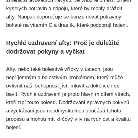
změna stravovacích‌ návyků. Je ⁣vhodné omezit příjem
kyselých potravin a nápojů, které by mohly dráždit
afty. Naopak ​doporučuje se konzumovat⁢ potraviny
bohaté na vitamín C a draslík, které podporují hojení.
Rychlé uzdravení afty: Proč je důležité
dodržovat ​pokyny a vyčkat
Afty, nebo také bolestivé vřídky ⁤v‌ ústech, jsou
nepříjemným a bolestivým problémem, který může
ovlivnit naši schopnost jíst, mluvit a dokonce i se
bavit. Rychlé uzdravení je proto hlavním cílem všech,
kteří trpí touto bolestí. Dodržování správných pokynů
a vyčkávání jsou neodmyslitelnou součástí tohoto
procesu a mohou mít klíčový vliv na rychlost a kvalitu
hojení.