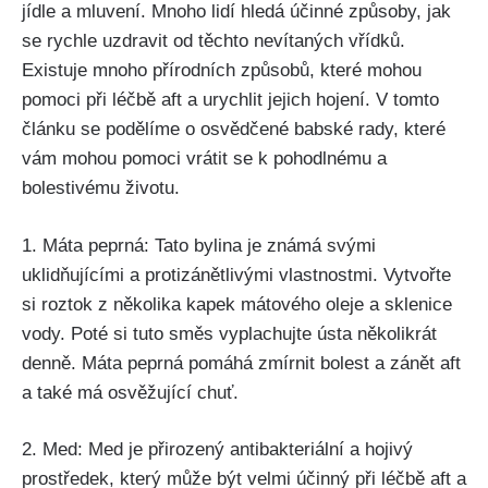
jídle a mluvení. Mnoho lidí hledá účinné způsoby, jak
se‌ rychle uzdravit od těchto nevítaných vřídků.
Existuje mnoho přírodních způsobů, které mohou​
pomoci při léčbě ‍aft a urychlit ⁢jejich ⁣hojení. V tomto
článku se podělíme o osvědčené babské‌ rady, ⁣které
vám mohou pomoci vrátit se k pohodlnému a
bolestivému životu.
1.⁣ Máta peprná:​ Tato bylina je ⁣známá svými
uklidňujícími a protizánětlivými‌ vlastnostmi. Vytvořte⁣
si roztok z několika kapek mátového oleje a sklenice
vody. Poté ‌si tuto směs vyplachujte ústa několikrát
denně. Máta peprná pomáhá zmírnit bolest a zánět aft
⁤a také má osvěžující chuť.
2. Med: Med je přirozený antibakteriální a hojivý
prostředek,‌ který⁢ může ​být velmi účinný při léčbě aft a