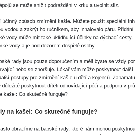
ápojů se může snížit podráždění v krku a uvolnit sliz.
lší účinný způsob‍ zmírnění kašle. Můžete použít speciální in
ou vodou a zakrýt ho ručníkem, ‍aby inhalovalo páru. Přidán
rké vody může mít také uklidňující účinky na dýchací cesty. U
horké vody a je pod dozorem dospělé osoby.
bské⁤ rady‌ jsou pouze doporučením a měli byste se vždy pora
trvající nebo se zhoršuje. Lékař vám může poskytnout další⁣
další postupy ⁤pro zmírnění ⁢kašle u dětí a kojenců. Zapamatuj
je důležité poskytnout dítěti odpovídající péči a ⁢podporu v pr
dy na‌ kašel: Co skutečně funguje?
 často obracíme na babské rady, které nám mohou poskytnou