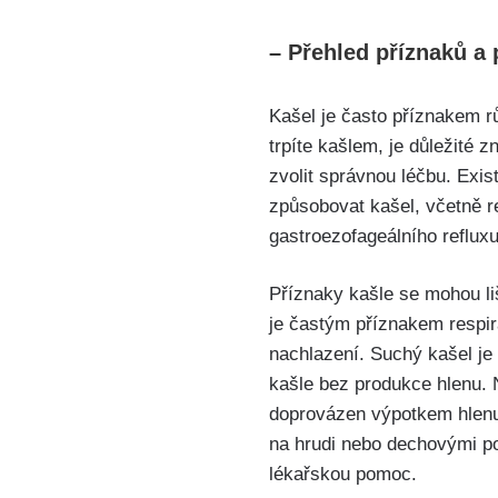
– Přehled příznaků a 
Kašel je často příznakem 
trpíte kašlem, je důležité z
zvolit správnou léčbu. Exis
způsobovat kašel, včetně ‌re
gastroezofageálního refluxu
Příznaky kašle se mohou liš
je častým příznakem respira
nachlazení. Suchý kašel je
kašle bez produkce ‍hlenu. N
doprovázen výpotkem hlenu,
na​ hrudi nebo dechovými po
lékařskou pomoc.