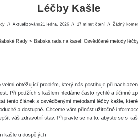
Léčby Kašle
ady
Aktualizováno
21 ledna, 2026
17 minut čtení
Žádný komen
Babské Rady
>
Babska rada na kasel: Osvědčené metody léčby
o velmi obtěžující problém, který nás postihuje při nachlaze
. Při potížích s kašlem hledáme často rychlé a⁣ účinné způs
at tento ‍článek s osvědčenými metodami léčby kašle, které⁢
noduché a dostupné. Chceme vám přinést užitečné ⁤informace
epšit váš zdravotní⁤ stav. Připravte se na to, abyste se s kaš