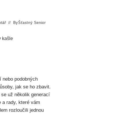
tář
By
Šťastný Senior
 kašle
ní nebo ‌podobných
oby, ⁤jak se⁣ ho zbavit.
 se už ⁢několik generací
⁤ a rady, které vám
lem rozloučili jednou