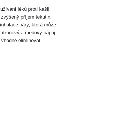
žívání léků proti kašli,
e zvýšený příjem tekutin,
inhalace páry, která může⁢
 citronový a medový nápoj,
e vhodné eliminovat