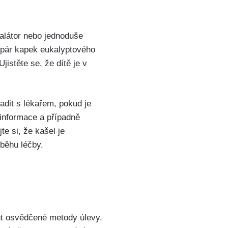
halátor nebo jednoduše⁤
í pár kapek eukalyptového
jistěte se, že dítě je v
dit s lékařem, pokud⁤ je
 informace a případně
te si, že kašel je
ůběhu léčby.
t osvědčené metody ⁢úlevy.