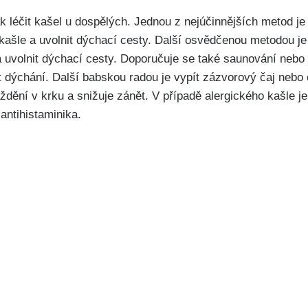
léčit kašel u dospělých. Jednou ​z nejúčinnějších metod je ‌u
x kašle ⁤a uvolnit⁢ dýchací cesty. Další osvědčenou ‌metodou j
 uvolnit dýchací cesty. Doporučuje se také saunování nebo​ 
it dýchání. Další babskou radou je vypít zázvorový čaj nebo
dění v krku ‍a snižuje ‌zánět. V případě alergického kašle j
 antihistaminika.