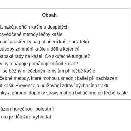
Obsah
íznaků a příčin kašle u ​dospělých
a osvědčené⁤ metody léčby kašle
mácí prostředky na potlačení kašle bez léků
působy zmírnění kašle ‌u dětí a kojenců
abské ​rady na‌ kašel: Co skutečně funguje?
viny a nápoje pomáhají zmírnit kašel?
⁣ se běžným léčebným omylům při léčbě kašle
éčebné metody, které mohou usnadnit kašel při nachlazení
ít kašli: Prevence a udržování zdraví dýchacího traktu
nky a přírodní doplňky stravy⁣ mohou být účinné při léčbě kašle
vázen horečkou, bolestmi
oto je důležité vyhledat