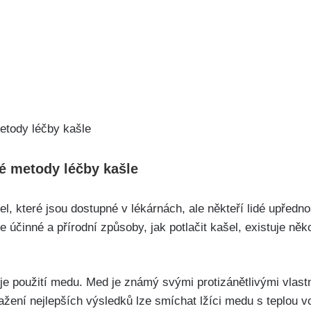
né⁤ metody léčby kašle
l, které jsou dostupné v lékárnách, ale někteří‌ lidé‌ upředn
 účinné a přírodní způsoby, jak potlačit kašel, ⁣existuje ​něko
 je použití medu. Med je známý svými protizánětlivými vlast
ažení nejlepších výsledků lze smíchat lžíci medu s teplou 