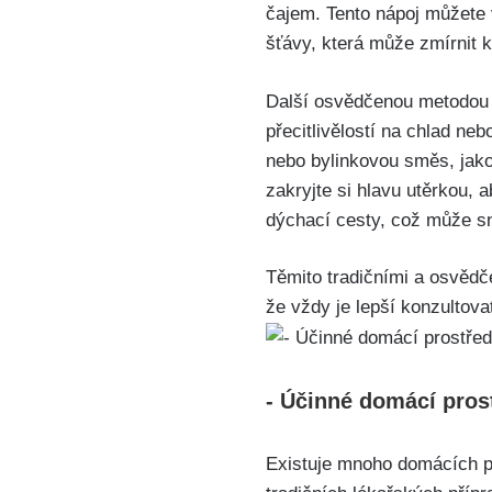
čajem. Tento nápoj můžete v
šťávy, která může zmírnit ‍k
Další osvědčenou metodou l
přecitlivělostí na ⁣chlad n
nebo bylinkovou směs, ⁣jako
zakryjte si hlavu utěrkou, a
dýchací⁢ cesty, což může sn
Těmito tradičními a osvědč
že vždy je lepší konzultov
-​ Účinné domácí pros
Existuje mnoho domácích pr