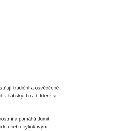
ostňují tradiční a osvědčené
lik babských rad,​ které ‌si
nostmi a pomáhá tlumit
vodou nebo bylinkovým