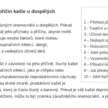
příčin kašle u ​dospělých
1
– Přehled př
různých onemocnění u dospělých.‌ Pokud
2
-‌ Tradiční 
nát jeho příznaky a příčiny, abyste mohli
3
-​ Účinné do
tuje ‍mnoho faktorů, které mohou
4
– Nejlepší z
spiračních infekcí, alergií,
5
– Rolování b
 a vedlejších účinků léků.
6
– Jaké potra
7
– Vyvarování
it v závislosti na jeho příčině. Suchý kašel
8
– Přírodní l
čních infekcí, jako je chřipka nebo
9
– Jak předej
10
– Jaké byli
 charakterizován ​neproduktivními záchvaty
a druhé straně, ⁢produktivní kašel je
 který je často tlustý a barevný. Pokud je váš kašel dopro
tížemi, může to⁢ být známka závažnějšího ⁢onemocnění, a pr