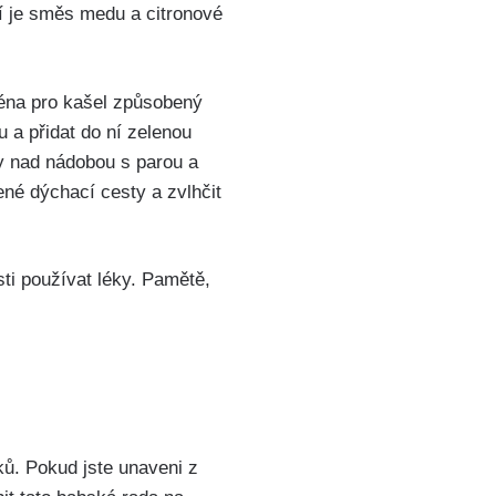
‌ je směs medu a​ citronové
ména pro kašel způsobený
 a přidat do ní zelenou
vy nad nádobou s parou a
ené dýchací cesty a zvlhčit ​
i​ používat léky. Pamětě,
ů. Pokud jste ⁤unaveni z