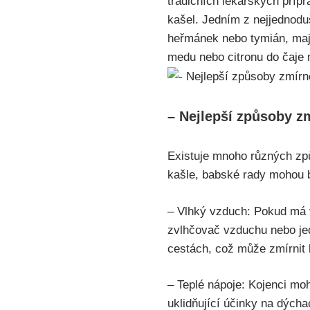
tradičních lékařských přípr
kašel. Jedním z nejjednoduš
heřmánek nebo tymián, mají 
medu nebo citronu do čaje 
– Nejlepší způsoby zm
Existuje mnoho různých způ
kašle, babské rady mohou b
– Vlhký vzduch: Pokud má va
zvlhčovač vzduchu nebo jed
cestách, což může zmírnit 
– Teplé nápoje: Kojenci moho
uklidňující účinky na dýcha