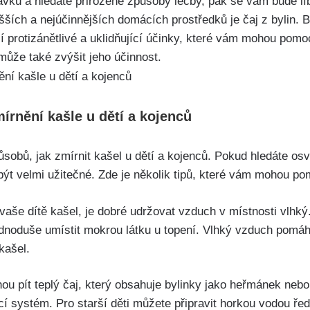
avků a hledáte přirozené způsoby léčby, pak se vám bude líb
ších a nejúčinnějších domácích‍ prostředků je čaj z bylin. B
protizánětlivé a uklidňující účinky, které vám mohou pomoci
může také zvýšit jeho účinnost.
írnění kašle ‌u dětí a kojenců
sobů, jak zmírnit kašel u dětí a kojenců. Pokud ⁣hledáte os
ýt velmi užitečné. Zde je několik tipů, které vám​ mohou po
še dítě kašel,⁢ je dobré udržovat vzduch v ​místnosti‌ vlhký.
noduše umístit mokrou látku u topení. Vlhký vzduch pomáhá‍
kašel.
u pít ⁤teplý čaj, který obsahuje⁣ bylinky‌ jako heřmánek‍ neb
cí systém. Pro ⁢starší děti můžete připravit horkou vodou ře