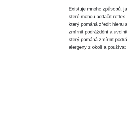
Existuje mnoho způsobů, jak 
‍které mohou potlačit ⁣refle
který pomáhá zředit hlenu a
zmírnit ⁤podráždění a uvoln
který pomáhá zmírnit podráž
alergeny z okolí a používat