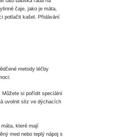
it tato babská ​rada na
ylinné čaje, jako je máta,
 potlačit kašel. Přidávání
vědčené metody léčby‌
moci:
 Můžete si pořídit speciální
 uvolnit sliz ve dýchacích
o máta, které mají
děný med⁢ nebo teplý nápoj s