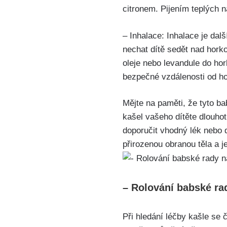
citronem. Pijením teplých n
– Inhalace: ⁢Inhalace je⁣ da
nechat dítě sedět nad hork
oleje nebo ‍levandule do ho
bezpečné ⁣vzdálenosti‍ od 
Mějte na paměti, že tyto ba
kašel vašeho dítěte⁣ dlouho
doporučit‌ vhodný⁢ lék nebo 
‌přirozenou obranou těla⁣ a 
– Rolování babské ​ra
Při hledání léčby kašle se