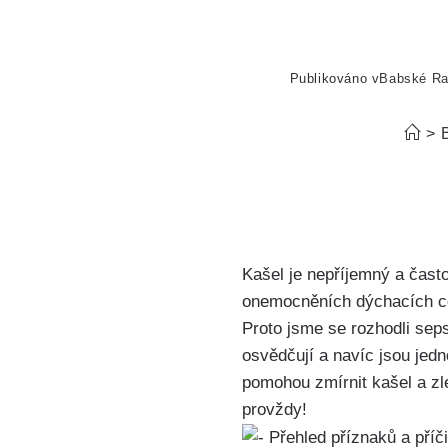
Publikováno v
Babské R
>
Kašel je nepříjemný a⁣ čast
onemocněních dýchacích cest
Proto jsme se rozhodli seps
osvědčují a navíc jsou jed
‍pomohou zmírnit kašel a‍ zl
⁣provždy!