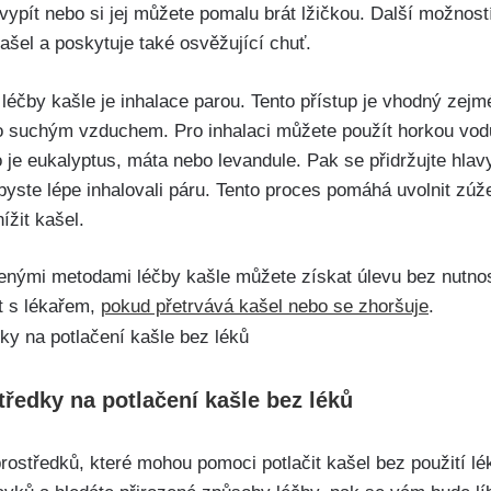
ypít nebo si jej můžete pomalu brát lžičkou. Další možností
ašel a⁤ poskytuje také osvěžující chuť.
éčby kašle je inhalace parou. Tento přístup je vhodný ​zej
ebo suchým vzduchem. Pro inhalaci můžete použít horkou vodu
 je eukalyptus, máta nebo levandule. Pak se⁣ přidržujte⁢ hla
byste lépe inhalovali páru. Tento proces pomáhá ‍uvolnit ⁤zúž
ížit kašel.
enými metodami léčby kašle můžete ‍získat úlevu bez nutnost
at s lékařem,
pokud přetrvává​ kašel nebo se zhoršuje
.
tředky na potlačení kašle bez léků
ostředků, které mohou pomoci potlačit kašel bez použití lék