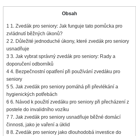
Obsah
1
1. Zvedák pro seniory: Jak funguje tato pomůcka pro
zvládnutí běžných úkonů?
2
2. Důležité jednoduché úkony, které zvedák pro seniory
usnadňuje
3
3. Jak vybrat správný zvedák pro seniory: Rady a
doporučení odborníků
4
4. Bezpečnostní opatření při používání zvedáku pro
seniory
5
5. Jak zvedák pro seniory pomáhá při převlékání a
hygienických potřebách
6
6. Návod k použití zvedáku pro seniory při přecházení z
postele do invalidního vozíku
7
7. Jak zvedák pro seniory usnadňuje běžné domácí
činnosti, jako je vaření a úklid
8
8. Zvedák pro seniory jako dlouhodobá investice do