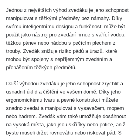
Jednou z největších výhod zvedáku je jeho schopnost
manipulovat s těžkými předměty bez námahy. Díky
svému inteligentnímu designu a funkčnosti může být
použit jako nástroj pro zvedání hrnce s vařící vodou,
těžkou pánev nebo nádobu s pečícím plechem z
trouby. Zvedák snižuje riziko pádů a úrazů, které
mohou být spojeny s nepříjemným zvedáním a
přenášením těžkých předmětů.
Další výhodou zvedáku je jeho schopnost zrychlit a
usnadnit úklid a čištění ve vašem domě. Díky jeho
ergonomickému tvaru a pevné konstrukci můžete
snadno zvedat a manipulovat s vysavačem, mopem
nebo hadrem. Zvedák vám také umožňuje dosáhnout
na vysoká místa, jako jsou skříňky nebo police, aniž
byste museli držet rovnováhu nebo riskovat pád. S