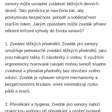
seniory může usnadnit zvládnutí běžných denních
úkonů. Tato pomůcka je navržena tak, aby
poskytovala bezpečnost, pohodlí a soběstačnost
starším lidem. Jakým způsobem může zvedák přinést
některé klíčové výhody do života seniorů?
1. Zvedání těžkých předmětů: Zvedák pro seniory
umožňuje jednoduché zvedání těžkých předmětů, jako
jsou nákupní tašky či zásobníky s vodou. S využitím
ergonomicky tvarované rukojeti mohou senioři snadno
zvednout a přenášet předměty bez ohrožení svého
zdraví. Zvedák je vybaven silnými mechanismy a
bezpečnostními brzdami, které minimalizují riziko
pádů a úrazů.
2. Převlékání a hygiena: Zvedák pro seniory nabízí
praktickou podporu při převlékání a osobní hygieně.