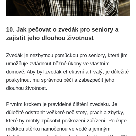
10. Jak pečovat o zvedák pro seniory a
zajistit jeho dlouhou životnost
Zvedák je nezbytnou pomůckou pro seniory, která jim
umožňuje zvládnout běžné úkony ve vlastním
domově. Aby byl zvedák effektivní a trvalý,
je důležité
poskytnout mu správnou péči
a zabezpečit jeho
dlouhou životnost.
Prvním krokem je pravidelné čištění zvedáku. Je
důležité odstranit veškeré nečistoty, prach a zbytky,
které by mohly způsobit poškození zařízení. Použijte
měkkou utěrku namočenou ve vodě a jemným