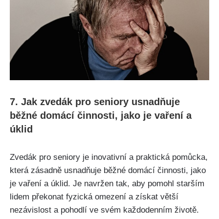
7. Jak zvedák pro seniory usnadňuje
běžné domácí činnosti, jako je vaření a
úklid
Zvedák pro seniory je inovativní a praktická pomůcka,
která zásadně usnadňuje běžné domácí činnosti, jako
je vaření a úklid. Je navržen tak, aby pomohl starším
lidem překonat fyzická omezení a získat větší
nezávislost a pohodlí ve svém každodenním životě.