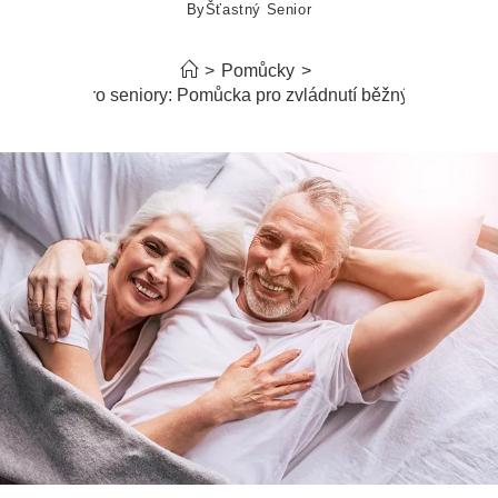
By
Šťastný Senior
>
Pomůcky
>
Zvedák pro seniory: Pomůcka pro zvládnutí běžných úkonů