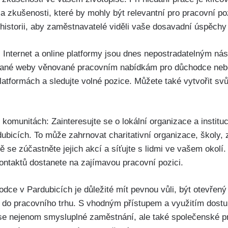
 zkušenosti, které by mohly být relevantní pro pracovní poz
 historii, aby zaměstnavatelé viděli vaše dosavadní úspěchy
m: Internet a online platformy jsou dnes nepostradatelným nás
ované weby věnované pracovním nabídkám pro důchodce neb
platformách a sledujte volné pozice. Můžete také vytvořit svů
 komunitách: Zainteresujte se o lokální organizace a institu
dubicích. To může zahrnovat charitativní organizace, školy
ě se zúčastněte jejich akcí a síťujte s lidmi ve vašem okol
ontaktů dostanete na zajímavou pracovní pozici.
odce v Pardubicích je důležité mít pevnou vůli, být otevřen
it do pracovního trhu. S vhodným přístupem a využitím dost
ese nejenom smysluplné zaměstnání, ale také společenské pro