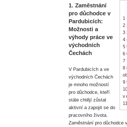
1. Zaměstnání
pro důchodce v
1
Pardubicích:
2
Možnosti a
3
výhody práce ve
4
východních
5
Čechách
6
7
8
V Pardubicích a ve
o
východních Čechách
9
je mnoho možností
1
pro důchodce, kteří
v 
stále chtějí zůstat
1
aktivní a zapojit se do
pracovního života.
Zaměstnání pro důchodce v 