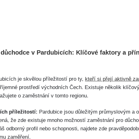
 důchodce v Pardubicích: Klíčové faktory a př
icích je skvělou příležitostí pro ty,
kteří si přejí aktivně za
příjemné prostředí východních Čech. Existuje několik klíčový
važujete o zaměstnání v tomto regionu.
ch příležitostí:
Pardubice jsou důležitým průmyslovým a 
ená, že zde existuje mnoho možností zaměstnání pro důch
áš odborný profil nebo schopnosti, najdete zde pravděpodob
mu zaměření.