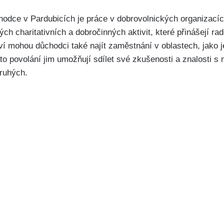
odce v Pardubicích je práce v dobrovolnických organizací
ých charitativních a dobročinných aktivit, které přinášejí r
ví mohou důchodci také najít zaměstnání v oblastech, jako 
ato povolání jim umožňují sdílet své zkušenosti a znalosti s
druhých.