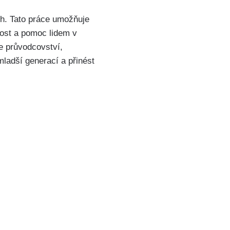
ch. Tato práce umožňuje
adost a pomoc lidem v
je průvodcovství,
 mladší generací a přinést