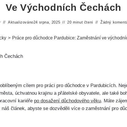
Ve Východních Čechách
y
Aktualizováno
24 srpna, 2025
20 minut čtení
Žádný koment
cky
>
Práce pro důchodce Pardubice: Zaměstnání ve východn
oblíbeným cílem pro práci pro důchodce v Pardubicích. Nej
ěsta, úchvatnou krajinu a přátelské obyvatele, ale také bohat
pracovní kariéře
po dosažení důchodového věku
. Máte záje
i náš článek, abyste se dozvěděli více o zaměstnání pro dů