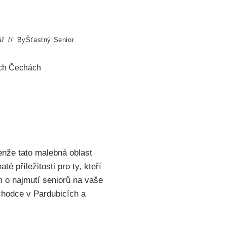
ář
By
Šťastný Senior
ích Čechách
enže tato malebná oblast
é příležitosti pro ty, kteří
m o najmutí seniorů na vaše
chodce v Pardubicích a