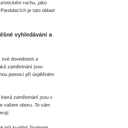
uristickém ruchu, jako
Pardubicích je tato oblast
pěšné vyhledávání a
t své dovednosti a
jaká zaměstnání jsou
ohou pomoci při úspěšném
, která zaměstnání jsou v
 ve vašem oboru. To vám
vují.
 mít kvalitní životopis.