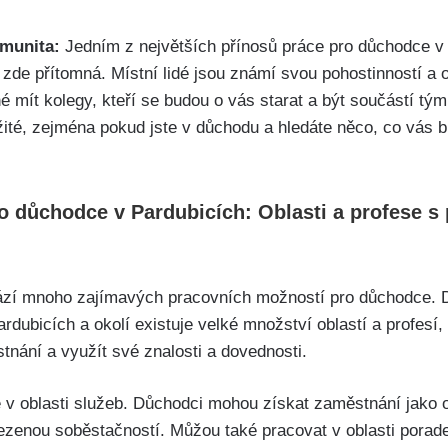
omunita:
Jedním z největších přínosů práce pro důchodce v 
je zde přítomná. Místní lidé jsou známí svou pohostinností 
né mít kolegy, kteří se budou o vás starat a být součástí tý
ežité, zejména pokud jste v důchodu a hledáte něco, co vás 
ro důchodce v Pardubicích: Oblasti a profese s
hází mnoho zajímavých pracovních možností pro důchodce.
dubicích a okolí existuje velké množství oblastí a profesí
tnání a využít své znalosti a dovednosti.
 v oblasti služeb. Důchodci mohou získat zaměstnání jako o
ezenou soběstačností. Můžou také pracovat v oblasti porad