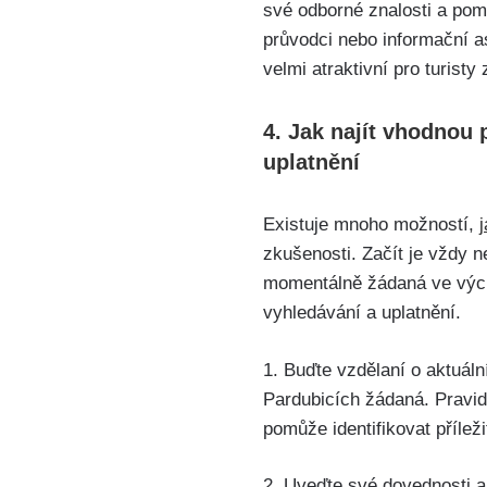
své odborné znalosti a pomá
průvodci nebo informační as
velmi atraktivní pro turisty
4. Jak najít vhodnou
uplatnění
Existuje mnoho možností,
zkušenosti. Začít je vždy 
momentálně žádaná ve vých
vyhledávání a uplatnění.
1. Buďte vzdělaní o aktuáln
Pardubicích žádaná. Pravid
pomůže identifikovat přílež
2. Uveďte své dovednosti a 