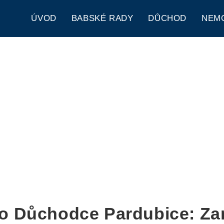
ÚVOD
BABSKÉ RADY
DŮCHOD
NEM
ro Důchodce Pardubice: Za