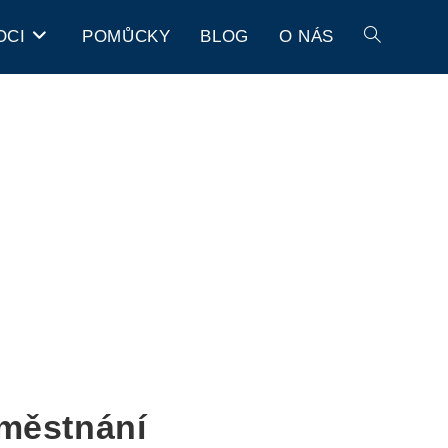
OCI
POMŮCKY
BLOG
O NÁS
městnání