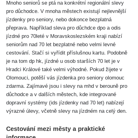
Mnoho seniorů se ptá na konkrétní regionální slevy
pro důchodce. V mnoha městech existují nejlevnější
jízdenky pro seniory, nebo dokonce bezplatná
přeprava. Například sleva pro důchdce dpo a odis
jízdné pro 70leté v Moravskoslezském kraji nabízí
seniorům nad 70 let bezplatné nebo velmi levné
cestování. Stačí si vyřídit příslušnou kartu. Podobně
je na tom dp hk, jízdné u osob starších 70 let je v
Hradci Králové také velmi výhodné. Pokud žijete v
Olomouci, potěší vás jízdenka pro seniory olomouc
zdarma. Zajímavé jsou i slevy na mhd v berouně pro
důchodce a v dalších městech, kde integrované
dopravní systémy (ids jízdenky nad 70 let) nabízejí
výrazné úlevy, včetně slevy na jízdném na celý den.
Cestování mezi městy a praktické
informace