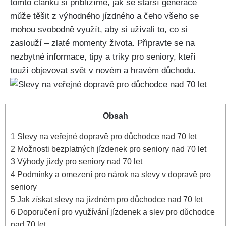
tomto článku si přiblížíme,⁣ jak‍ se starší‍ generace
může těšit z výhodného jízdného a čeho všeho se‌
mohou ⁤svobodně využít, aby si užívali to, co si
zaslouží – zlaté momenty života. Připravte se na
nezbytné informace, tipy a triky pro seniory, kteří‍
touží objevovat⁣ svět v novém⁤ a⁤ hravém důchodu.
Obsah
1
Slevy na veřejné dopravě⁣ pro důchodce nad ⁤70 let
2
Možnosti bezplatných jízdenek⁣ pro‌ seniory nad 70 let
3
Výhody jízdy pro seniory ⁤nad 70 let
4
Podmínky a omezení pro nárok na ‍slevy v dopravě pro
seniory
5
Jak získat slevy na jízdném ⁣pro důchodce nad 70 let
6
Doporučení pro využívání⁣ jízdenek a⁣ slev pro důchodce
nad 70 let