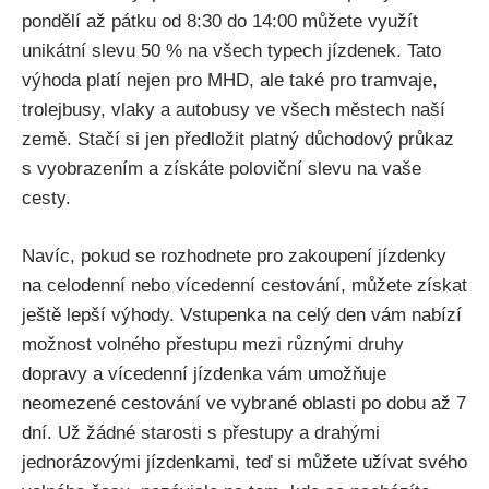
pondělí až pátku od 8:30 do 14:00‌ můžete využít
unikátní‌ slevu 50 % na všech typech jízdenek. Tato
výhoda‌ platí nejen pro MHD, ale⁢ také pro ⁢tramvaje,
trolejbusy, vlaky ‌a autobusy ve všech městech naší
země. Stačí si jen předložit platný důchodový průkaz
s vyobrazením a získáte poloviční ‌slevu na vaše
cesty.
Navíc, pokud ‌se rozhodnete pro ⁣zakoupení jízdenky
na⁤ celodenní nebo vícedenní cestování,⁢ můžete⁣ získat
ještě lepší výhody. Vstupenka na celý‌ den vám nabízí
možnost‍ volného ‌přestupu mezi různými druhy
dopravy a vícedenní jízdenka vám umožňuje
neomezené cestování ve vybrané oblasti po dobu až 7
dní. Už žádné starosti s přestupy a drahými
jednorázovými jízdenkami, teď si můžete⁣ užívat svého