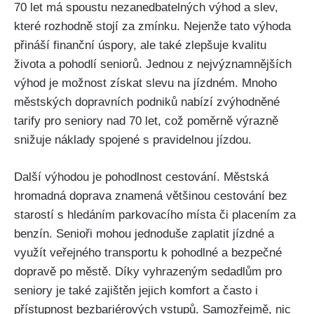
70⁤ let má spoustu​ nezanedbatelných výhod a slev,
které rozhodně stojí ​za zmínku. Nejenže tato výhoda
přináší‌ finanční úspory, ale také zlepšuje kvalitu
života a pohodlí seniorů. Jednou z nejvýznamnějších
výhod⁤ je možnost získat slevu na jízdném. Mnoho
městských dopravních podniků ⁢nabízí zvýhodněné
tarify pro seniory nad⁤ 70 ⁣let, ‌což poměrně výrazně
snižuje náklady spojené s pravidelnou jízdou.
Další výhodou ⁢je pohodlnost cestování. Městská
hromadná doprava znamená většinou⁢ cestování ⁢bez
starostí ​s hledáním parkovacího místa či placením za⁤
benzín. Senioři mohou jednoduše zaplatit jízdné a
využít veřejného transportu k pohodlné a bezpečné
dopravě po ​městě. Díky vyhrazeným ‌sedadlům pro‌
seniory je také zajištěn jejich ‌komfort a často i
přístupnost bezbariérových⁣ vstupů. Samozřejmě, nic