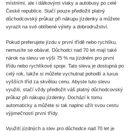
místními, ale i dálkovými vlaky a autobusy po celé
České republice. Stačí pouze předložit platný
důchodcovský průkaz‍ při nákupu jízdenky a můžete
vyrazit na své oblíbené výlety a dobrodružství.
Pokud preferujete jízdu v první třídě⁤ nebo rychlíku,
nemusíte se obávat. Důchodci nad 70 ‌let mají také
nárok⁣ na slevu ve výši 75 ⁣% na‌ jízdném ​pro první
třídu nebo rychlíkové spoje. Tato sleva ⁣je dostupná po
celý‌ rok, ⁣takže si ‍můžete vychutnat pohodlí a luxus
vyšších tříd za skvělou cenu. Abyste tuto slevu
využili,​ stačí‌ vždy předložit váš platný důchodcovský
průkaz ​při nákupu jízdenky. Dochází k tomu
automaticky a můžete si ⁢tak naplno ⁢užít svou cestu
výjimečností první ‌třídy.
Využití ⁤jízdných⁢ a slev pro důchodce ‌nad 70⁣ let je