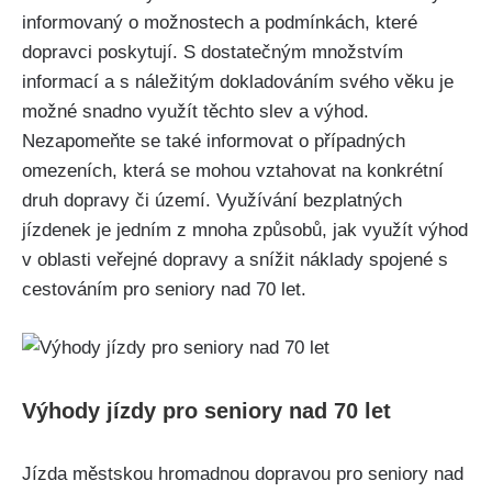
informovaný o⁤ možnostech‌ a podmínkách, které
dopravci poskytují. S‌ dostatečným množstvím⁢
informací ⁣a s náležitým dokladováním svého ‌věku je
možné snadno využít těchto ⁢slev a⁤ výhod.
Nezapomeňte se také informovat o⁢ případných
‍omezeních, která ‌se mohou vztahovat na konkrétní
druh dopravy či území. Využívání‍ bezplatných
jízdenek je jedním z mnoha způsobů, jak využít výhod
‍v ⁢oblasti veřejné dopravy a snížit náklady spojené s
cestováním pro ⁣seniory nad ⁢70 let.
Výhody jízdy pro seniory ⁤nad 70 let
Jízda městskou hromadnou dopravou⁣ pro seniory nad