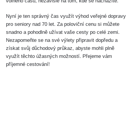
volného času,‍ nezávisle na tom, kde se nacházíte.
Nyní je ten⁣ správný čas využít výhod veřejné⁢ dopravy
pro seniory nad 70 let. Za poloviční cenu si ‍můžete
snadno a pohodlně užívat ⁢vaše cesty po⁢ celé zemi.
⁢Nezapomeňte se na své výlety připravit dopředu a
získat svůj důchodový průkaz,⁢ abyste mohli plně
využít těchto úžasných ​možností.‍ Přejeme ⁢vám
příjemné cestování!