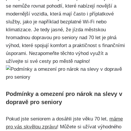
se nemůže rovnat ​pohodlí, které nabízejí novější a
modernější vozidla, ⁢která mají často i příplatkové
⁢služby, jako je ‌například bezplatné‌ Wi-Fi nebo
⁣klimatizace.​ Je tedy ⁤jasné, že jízda městskou
hromadnou dopravou pro seniory ‌nad 70 let ‍je plná
výhod, které spojují​ komfort a praktičnost s finančními
⁣úsporami. Nezapomeňte těchto výhod využít a
užívejte⁣ si své ​cesty po městě naplno!
Podmínky a omezení pro nárok na ‍slevy v
dopravě pro seniory
Pokud jste seniorem a dosáhli jste věku 70 ​let,⁢
máme
pro vás skvělou⁤ zprávu
!⁣ Můžete si užívat výhodného