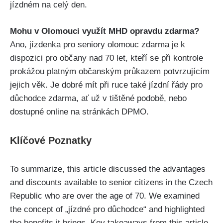
jízdném na celý den.
Mohu v Olomouci využít MHD opravdu zdarma?
Ano, jízdenka pro seniory olomouc zdarma je k
dispozici pro občany nad 70 let, kteří se při kontrole
prokážou platným občanským průkazem potvrzujícím
jejich věk. Je dobré mít při ruce také jízdní řády pro
důchodce zdarma, ať už v tištěné podobě, nebo
dostupné online na stránkách DPMO.
Klíčové Poznatky
To summarize, this article⁣ discussed the advantages
and ⁣discounts available to senior citizens⁢ in the Czech
​Republic who are over the age​ of 70. We ⁤examined
the concept ​of „jízdné pro důchodce“ ​and highlighted
the benefits it brings. ‍Key takeaways from this article