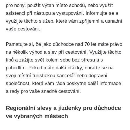
‍pro nohy, použít výtah ⁢místo schodů, nebo využít‍
asistenci při nástupu a vystupování. Informujte se a
využijte ⁢těchto služeb, které vám ⁤zpříjemní⁣ a‍ usnadní
⁣vaše cestování.
Pamatujte si,⁣ že jako důchodce nad 70 let máte právo
na několik výhod‍ a⁢ slev při⁤ cestování. Využijte těchto⁢
tipů a zažijte svět kolem sebe ​bez stresu a s
pohodlím. Pokud máte další ⁢otázky, obraťte ‍se na
svoji místní turistickou kancelář nebo dopravní
společnost, která vám ⁤ráda poskytne‌ další informace​
a ‌rady‍ pro vaše ‌snadné cestování.⁢
Regionální slevy a jízdenky pro důchodce
ve vybraných městech