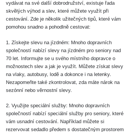
vydávat na své další ‍dobrodružství,​ existuje řada
skvělých výhod a slev, které můžete využít při
⁢cestování. ⁣Zde je několik ‍užitečných tipů, které vám
pomohou snadno a ⁣pohodlně cestovat:
1. Získejte ⁢slevu ⁤na jízdném: Mnoho‍ dopravních
společností​ nabízí slevy na jízdném pro seniory⁤ nad ​
70 let. Informujte ​se u ⁤svého místního dopravce o
možnostech slev a jak je využít. Můžete získat ⁣slevy
na vlaky, autobusy, lodě a dokonce i na letenky.
‍Nezapomeňte také zkontrolovat, zda ⁤máte nárok na
sezónní ‍nebo věrnostní‍ slevy.
2. ⁢Využijte speciální ‌služby: Mnoho dopravních
společností nabízí speciální služby pro seniory,⁢ které
vám usnadní cestování. Například můžete ‌si
⁢rezervovat sedadlo ‌předem s ‌dostatečným prostorem