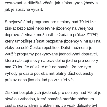
cestování je důležité vědět, jak získat tyto výhody a
jak je správně využít.
S nejnovějšími‌ programy pro seniory nad 70 let lze
získat bezplatné nebo‌ levné‍ jízdenky na veřejnou
dopravu. Jedna z možností ‍je žádat o ‌průkaz ZTP/P,
který umožňuje získat⁤ bezplatné jízdenky v MHD i na
⁣vlaky po celé‌ České republice. Další​ možností je
využít programy poskytované jednotlivými dopravci,
které nabízejí slevy ​na pravidelné​ jízdné pro ‍seniory
nad 70 let. ⁣Je ​důležité mít na‍ paměti, ​že pro‍ tyto
výhody je často potřeba⁣ mít platný důchodčenský
průkaz nebo jiný doklad potvrzující věk.
Získání ⁤bezplatných​ jízdenek pro seniory nad 70 let je
skvělou výhodou, která ‍pomáhá starším občanům
zůstat nezávislými a aktivními. ‌Je však důležité ‍být