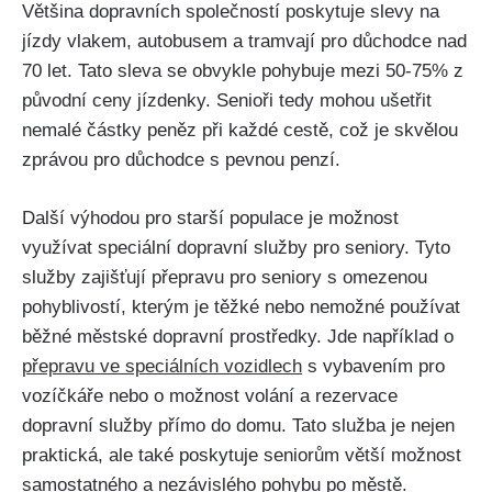
Většina dopravních společností poskytuje⁤ slevy na
jízdy vlakem, autobusem a tramvají pro důchodce nad⁤
70 let. Tato sleva se obvykle pohybuje mezi 50-75% ‌z
původní ceny jízdenky. Senioři tedy mohou ‍ušetřit
nemalé částky peněz při každé cestě, ⁣což je skvělou
zprávou pro⁢ důchodce s pevnou penzí.
Další výhodou pro⁢ starší populace je možnost
využívat‌ speciální dopravní služby pro‍ seniory. ⁢Tyto
služby zajišťují přepravu pro seniory s⁤ omezenou
pohyblivostí, kterým‍ je těžké nebo nemožné používat
běžné městské dopravní ⁢prostředky. Jde například o
přepravu ve speciálních vozidlech
s vybavením pro
vozíčkáře​ nebo o možnost volání a rezervace
dopravní služby přímo do domu. Tato služba je‌ nejen
praktická, ale také poskytuje seniorům‌ větší možnost
samostatného a nezávislého pohybu po městě.