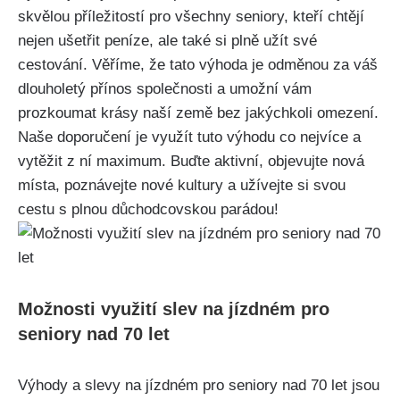
‍skvělou příležitostí pro všechny seniory, kteří ‍chtějí
nejen ušetřit ​peníze, ale ​také si plně užít své
cestování. Věříme, že tato⁤ výhoda je odměnou ‌za váš
dlouholetý přínos společnosti a⁢ umožní vám
prozkoumat⁢ krásy naší země‌ bez jakýchkoli omezení.
Naše ‌doporučení ⁣je využít tuto výhodu co⁤ nejvíce​ a
vytěžit z ní maximum. Buďte aktivní, objevujte nová
místa, poznávejte nové kultury a užívejte si svou
cestu s‌ plnou důchodcovskou parádou!
Možnosti využití slev na jízdném pro
seniory nad 70 let
Výhody a slevy na jízdném pro seniory nad 70 let jsou