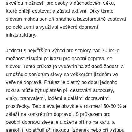
skvělou⁤ možností pro‍ osoby v důchodovém věku,
které chtějí cestovat a zůstat aktivní. Díky těmto
slevám mohou senioři snadno a bezstarostně cestovat
po‌ celé zemi a využívat veškeré dopravní
infrastruktury.
Jednou z největších výhod pro seniory nad 70 let je
možnost ​získání průkazu pro ⁢osobní dopravu se⁣
slevou. Tento průkaz je ​vydáván ‌na základě žádosti a
umožňuje seniorům slevy na‌ veškerém jízdném⁤ ve‌
veřejné dopravě. Průkaz‌ je‌ platný po dobu jednoho
roku a⁣ může‍ být uplatněn při cestování autobusy,
vlaky, tramvajemi, loděmi ‌a dalšími dopravními⁤
prostředky.⁤ Tato ​sleva je obvykle v rozmezí 50-80 % ‍a
záleží na konkrétním dopravci. S průkazem pro
osobní dopravu sleva je uložena přímo‍ na‍ kartu a
senioři ji uplatňují při​ nákupu jízdenek ⁢nebo⁢ při vstupu