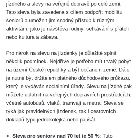
jízdného ‌a⁢ slevy na veřejné dopravě po celé zemi.‌
Tato sleva byla zavedena​ s cílem podpořit mobilitu⁤
seniorů a⁢ umožnit jim snadný⁢ přístup k různým​
aktivitám, jako je ⁢návštěva rodiny, setkávání‌ s přáteli
nebo kultura ‌a zábava.
Pro nárok na ​slevu na‍ jízdenky ‍je důležité ⁢splnit ​
několik podmínek. Nejdříve⁤ je potřeba mít trvalý pobyt
‌na ⁤území České republiky a‌ být občanem země. Dále
je nutné⁣ být držitelem platného důchodového průkazu,
který je vydáván‌ sociálními ⁤úřady. Slevu na‍ jízdné pak
můžete uplatnit na veřejných dopravních prostředcích,
včetně​ autobusů, vlaků, tramvají a metra. Sleva‌ se
týká jak pravidelných jízdenek, tak i ⁣cestovních
dokladů⁣ typu⁢ jednokolejka nebo paušál.
Sleva pro seniory nad 70‍ let je ⁤50 %
: Tuto