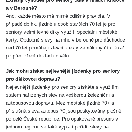
Existují výhodes pro seniory také v Hradci Králové
a v Berouně?
Ano, každé město má mírně odlišná pravidla. V
případě dp hk, jízdné u osob starších 70 let je pro
seniory velmi levné díky využití speciální městské
karty. Obdobně slevy na mhd v berouně pro důchodce
nad 70 let pomáhají zlevnit cesty za nákupy či k lékaři
po předložení dokladu o věku.
Jak mohu získat nejlevnější jízdenky pro seniory
pro dálkovou dopravu?
Nejlevnější jízdenky pro seniory získáte s využitím
státem nařízených slev na veškerou železniční a
autobusovou dopravu. Meziměstské jízdné 70+ a
příslušná sleva autobus 70 jsou poskytovány plošně
po celé České republice. Pro opakované přesuns v
jednom regionu se také vyplatí pořídit slevy na