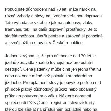
Pokud jste důchodcem nad 70 let,​ máte nárok⁤ na
různé výhody a slevy​ na jízdném veřejnou ⁤dopravou.
Tato výhoda se vztahuje jak na autobusy, vlaky,
tramvaje, tak i na další dopravní prostředky. Je to‌
skvělá možnost ušetřit peníze a ⁣zároveň‍ si pohodlněji
a levněji užít cestování v České republice.
Jednou z výhod je, že pro důchodce nad​ 70 let ⁢je
jízdné zpravidla značně levnější než pro ostatní⁣
cestující. Cena jízdenky může činit jen jednu třetinu
nebo dokonce ⁤méně než polovinu standardního
jízdného.⁢ Pro uplatnění slevy je obvykle ⁤potřeba mít
při sobě‌ platný důchodový průkaz nebo občanský
průkaz s potvrzením o věku. Některé‍ dopravní ​
společnosti⁢ též vyžadují registraci slevové karty,
kterou lze‍ získat na příslušném pokladně nebo na