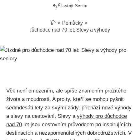
By
Šťastný Senior
>
Pomůcky
>
Jízdné pro důchodce nad 70 let: Slevy a výhody pro seniory
Věk není omezením, ale spíše znamením prožitého
života⁣ a moudrosti. A​ pro ty, kteří se mohou pyšnit
sedmdesáti lety za svými zády, přichází nové výhody
a ‍slevy na⁢ cestování. Slevy a
výhody pro důchodce
nad 70
⁤let jsou cestovním průvodcem po inspirujících​
destinacích a nezapomenutelných dobrodružstvích. V