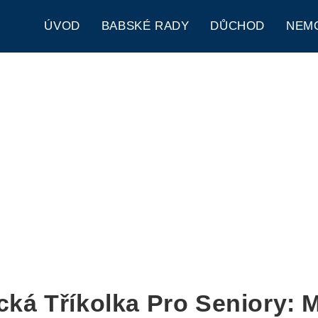
ÚVOD
BABSKÉ RADY
DŮCHOD
NEM
ická Tříkolka Pro Seniory: 