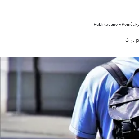
Publikováno v
Pomůck
>
P