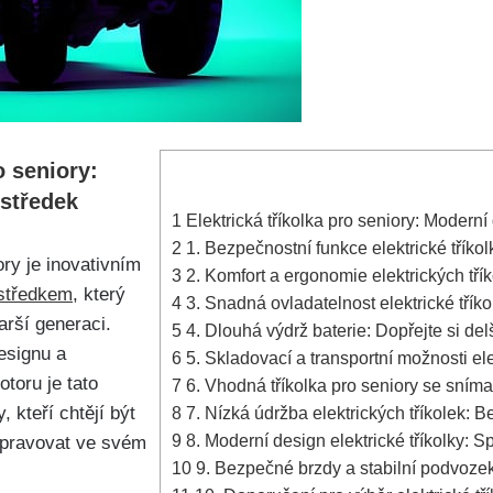
o seniory:
středek
1
Elektrická tříkolka pro seniory: Moderní
2
1. Bezpečnostní funkce elektrické tříkolk
ory je inovativním
3
2. Komfort a ergonomie elektrických tří
středkem
, který
4
3. Snadná ovladatelnost elektrické tříko
arší generaci.
5
4. Dlouhá výdrž baterie: Dopřejte si del
esignu a
6
5. Skladovací a transportní možnosti ele
toru je tato
7
6. Vhodná tříkolka pro seniory se sním
, kteří chtějí být
8
7. Nízká údržba elektrických tříkolek: 
9
8. Moderní design elektrické tříkolky: Sp
epravovat ve svém
10
9. Bezpečné brzdy a stabilní podvozek 