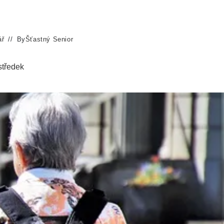
ář
By
Šťastný Senior
středek