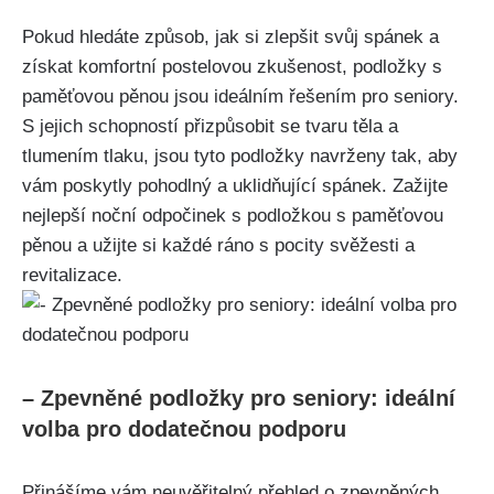
Pokud hledáte způsob, jak si‌ zlepšit svůj spánek a
získat komfortní postelovou‌ zkušenost, podložky s
⁣paměťovou pěnou ‌jsou ideálním řešením pro seniory.
S jejich schopností přizpůsobit​ se tvaru ‍těla a
tlumením tlaku, jsou tyto podložky navrženy tak, aby
⁤vám ‌poskytly pohodlný a uklidňující spánek. ⁣Zažijte
nejlepší noční odpočinek s podložkou s⁣ paměťovou
pěnou a užijte si každé ‌ráno s pocity svěžesti a
revitalizace.
– Zpevněné podložky⁢ pro seniory: ideální
volba ‍pro‌ dodatečnou podporu
Přinášíme vám neuvěřitelný přehled o zpevněných