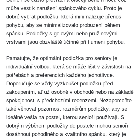
může⁢ vést k narušení⁤ spánkového cyklu. Proto je
dobré vybrat podložku,‍ která minimalizuje přenos
pohybu, aby se minimalizovalo probuzení během
spánku. Podložky s gelovými nebo pružinovými
vrstvami jsou obzvláště účinné při tlumení pohybu.
Pamatujte, že optimální podložka ⁢pro seniory ⁤je
individuální ‌volbou, která se může lišit v závislosti⁣ na
potřebách a preferencích⁤ každého jednotlivce.
Doporučuje se vždy vyzkoušet podložku před
‌zakoupením, ⁣ať už osobně ‍v‍ obchodě⁤ nebo na základě
spokojenosti s ​předchozími recenzemi. ​Nezapomeňte
také věnovat pozornost rozměrům podložky, aby ​se
ideálně vešla na postel, kterou senioři používají. ‍S
dobrým výběrem podložky do postele⁤ mohou⁢ senioři
dosáhnout pohodlného a kvalitního spánku, který⁣ je