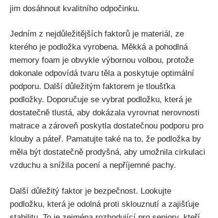
jim ​dosáhnout kvalitního odpočinku.
Jedním z nejdůležitějších faktorů je materiál,​ ze
kterého je podložka vyrobena. Měkká ⁤a‌ pohodlná
memory foam je​ obvykle výbornou ⁤volbou, protože
dokonale odpovídá tvaru těla a poskytuje optimální
‍podporu.⁣ Další‍ důležitým faktorem je tloušťka
podložky. Doporučuje se vybrat podložku, která je
dostatečně tlustá, ⁣aby dokázala ‍vyrovnat nerovnosti
‌matrace​ a ⁤zároveň poskytla dostatečnou podporu pro‌
klouby a páteř. Pamatujte také na to, že podložka by
měla být dostatečně‌ prodyšná, aby umožnila cirkulaci
‍vzduchu a ​snížila pocení a nepříjemné⁤ pachy.
Další důležitý‌ faktor je bezpečnost. Lookujte
podložku, která je odolná proti sklouznutí a zajišťuje
stabilitu. To je zejména ​rozhodující pro⁤ seniory, ‌kteří