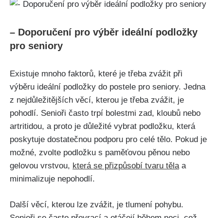
– Doporučení pro výběr ideální podložky
pro seniory
Existuje mnoho⁣ faktorů, které je třeba zvážit při
výběru ideální podložky do postele pro seniory. Jedna
z nejdůležitějších věcí, kterou je třeba zvážit, je
pohodlí. Senioři často trpí bolestmi zad, kloubů nebo
artritidou,‌ a proto je důležité vybrat podložku, která
poskytuje‍ dostatečnou podporu pro celé tělo. Pokud je
možné, zvolte​ podložku s paměťovou pěnou nebo
gelovou vrstvou,‌
která se přizpůsobí tvaru ⁢těla
a
minimalizuje nepohodlí.
Další věcí, kterou lze zvážit, je‌ tlumení ⁤pohybu.
Senioři se⁣ často ‍převrací a⁢ otáčejí během ⁤noci, což