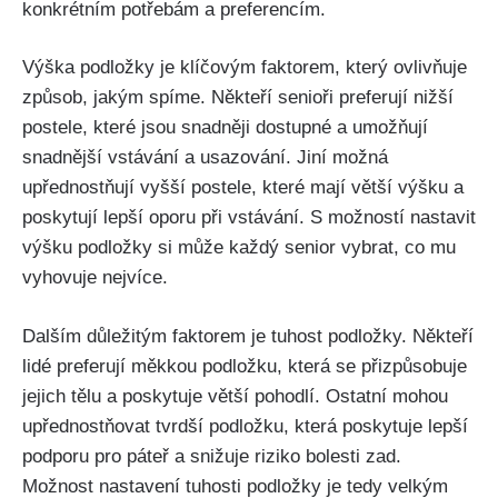
konkrétním potřebám a⁢ preferencím.
Výška podložky je klíčovým faktorem, který ovlivňuje
způsob, jakým spíme. ⁤Někteří senioři preferují nižší
postele, které ⁣jsou snadněji dostupné a umožňují
snadnější vstávání a usazování. Jiní možná
upřednostňují vyšší postele, ⁤které mají větší ⁣výšku a
poskytují lepší oporu při vstávání. S ‌možností nastavit
výšku podložky si může každý senior vybrat, co mu
vyhovuje nejvíce.
Dalším důležitým⁣ faktorem je tuhost podložky. Někteří
lidé preferují měkkou podložku, která se přizpůsobuje
jejich ‍tělu a ‍poskytuje větší pohodlí. Ostatní mohou
upřednostňovat tvrdší podložku, která⁣ poskytuje lepší
podporu pro páteř ‍a snižuje riziko ​bolesti zad.
Možnost nastavení tuhosti⁢ podložky je tedy velkým