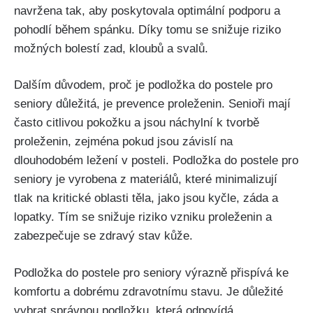
navržena tak, aby poskytovala optimální podporu a
pohodlí během spánku. Díky tomu se snižuje riziko
možných bolestí zad, kloubů ⁣a svalů.
Dalším důvodem, proč je podložka do postele ⁤pro
seniory důležitá, je prevence proleženin. Senioři mají
často citlivou pokožku a jsou náchylní k tvorbě‍
proleženin, zejména pokud jsou závislí na
dlouhodobém⁤ ležení v‌ posteli. Podložka do postele pro
seniory je vyrobena z materiálů, které minimalizují
tlak na kritické oblasti těla, jako jsou kyčle, záda‍ a⁢
lopatky. Tím se snižuje riziko vzniku proleženin a
zabezpečuje se zdravý‍ stav kůže.
Podložka do postele pro seniory⁤ výrazně⁤ přispívá ke
komfortu a dobrému zdravotnímu stavu. Je důležité
vybrat správnou podložku, která odpovídá