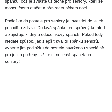
spánku, což je zvláště⁢ užitečné pro ‌seniory, kteří se
mohou často otáčet a převracet ⁣během noci.
Podložka do⁤ postele​ pro⁣ seniory je ⁣investicí do jejich
pohodlí a zdraví. Dodává spánku ten správný komfort⁣
a zajišťuje klidný⁢ a ⁣odpočinkový spánek. Pokud tedy
hledáte způsob, jak zlepšit kvalitu ⁣spánku ⁢seniorů,
vyberte jim podložku do postele navrženou speciálně
pro jejich⁢ potřeby.⁣ Užijte si nejlepší spánek pro
seniory!