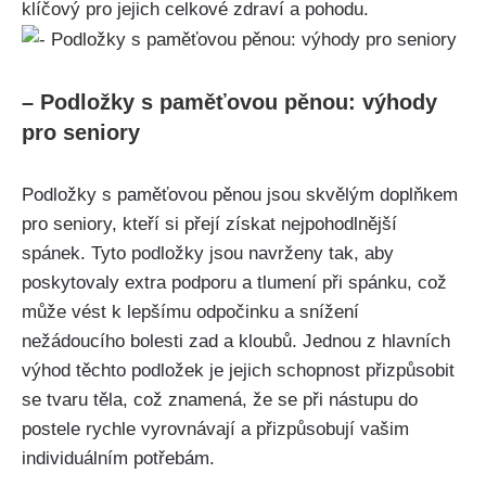
klíčový pro jejich celkové zdraví a pohodu.
– Podložky s paměťovou pěnou: výhody
pro seniory
Podložky s paměťovou ⁤pěnou jsou​ skvělým doplňkem
⁢pro seniory, kteří si přejí získat nejpohodlnější
spánek. Tyto podložky jsou navrženy ​tak, aby ​
poskytovaly extra podporu a tlumení⁢ při spánku, což
může vést⁤ k lepšímu odpočinku a snížení
nežádoucího bolesti zad a ‍kloubů. Jednou ⁢z‍ hlavních
výhod těchto‌ podložek je jejich ‍schopnost přizpůsobit
se tvaru ‍těla, což znamená, že se⁢ při nástupu do
postele rychle vyrovnávají‌ a přizpůsobují vašim
individuálním potřebám.