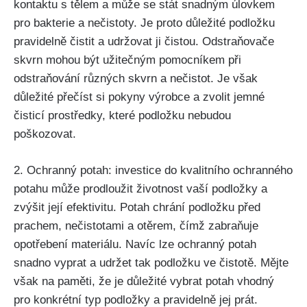
kontaktu s tělem a⁢ může‍ se stát snadným úlovkem⁢
pro bakterie a nečistoty. Je proto ⁣důležité‌ podložku
pravidelně čistit a⁣ udržovat ji čistou. Odstraňovače
skvrn⁢ mohou být užitečným pomocníkem při
odstraňování různých skvrn a nečistot. Je však‌
důležité přečíst ‍si pokyny výrobce a zvolit jemné
čisticí prostředky, které podložku nebudou
poškozovat.
2.​ Ochranný potah: investice⁤ do kvalitního ochranného
potahu může prodloužit životnost vaší podložky a
zvýšit její efektivitu. ⁣Potah chrání podložku před
prachem, nečistotami a otěrem, čímž zabraňuje⁤
opotřebení materiálu. Navíc lze ochranný potah
snadno vyprat a ​udržet tak‍ podložku ve čistotě.⁣ Mějte
⁢však na paměti, že je ⁣důležité​ vybrat potah vhodný
pro konkrétní typ podložky a pravidelně jej prát.