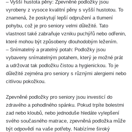
– Vyšší hustota ⁢pěny: Zpevněné ⁣podložky⁤ jsou
⁣vyrobeny z vysoce kvalitní pěny s vyšší hustotou. To
znamená, že poskytují lepší odpružení a tlumení
⁤pohybu, což je pro​ seniory velmi důležité. Tato
vlastnost ⁣také zabraňuje vzniku puchýřů nebo odřenin,
které mohou být způsobeny dlouhodobým ležením.
– ‍Snímatelný a pratelný‌ potah: Podložky jsou⁣
vybaveny snímatelným potahem, který je možné prát
a udržovat tak podložku čistou a hygienickou. To je
důležité zejména pro​ seniory s‌ různými‍ alergiemi nebo‌
citlivou pokožkou.
Zpevněné podložky pro ⁣seniory ‍jsou investicí do
zdravého a pohodlného spánku. Pokud‌ trpíte bolestmi
zad nebo kloubů, nebo jednoduše hledáte vylepšení
svého ⁤současného ⁤matrace, zpevněná podložka může
být⁣ odpovědí na vaše potřeby. Nabízíme široký⁢