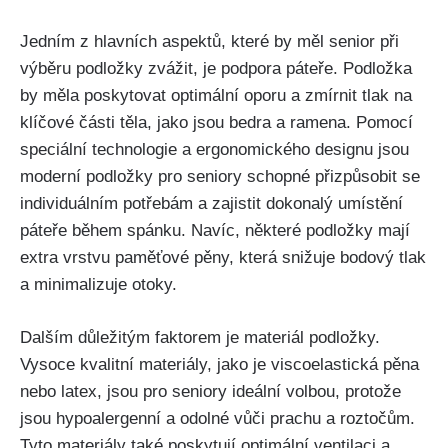
Jedním z hlavních aspektů, které by měl senior při
výběru podložky zvážit, je ⁢podpora⁤ páteře. Podložka
by měla poskytovat optimální oporu a zmírnit tlak na
klíčové části ⁢těla, jako jsou bedra a ramena. Pomocí
speciální technologie a ergonomického designu jsou⁤
moderní ​podložky pro seniory‌ schopné přizpůsobit se‍
individuálním⁢ potřebám⁢ a zajistit dokonalý umístění
páteře během spánku. Navíc, některé podložky mají
extra vrstvu ⁤paměťové pěny, která snižuje bodový tlak
a minimalizuje otoky.‌
Dalším důležitým faktorem je materiál podložky.
Vysoce kvalitní materiály, jako je​ viscoelastická pěna
nebo latex, jsou‌ pro seniory ‍ideální ‍volbou, protože
jsou hypoalergenní a odolné vůči prachu⁢ a roztočům.
Tyto materiály také poskytují​ optimální ventilaci a