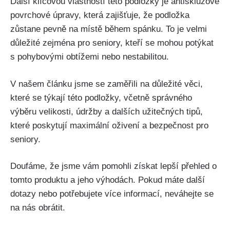
Další klíčovou vlastností této podložky je antiskluzové
povrchové úpravy, která zajišťuje, ⁤že podložka
zůstane pevně na místě​ během spánku. To je ⁢velmi
důležité zejména pro seniory, kteří se ⁣mohou potýkat
⁣s pohybovými obtížemi nebo nestabilitou.
V našem článku jsme⁤ se zaměřili na důležité věci,
které se týkají této podložky,⁤ včetně správného
výběru velikosti, údržby ⁢a dalších užitečných tipů,
‍které ‌poskytují maximální oživení a bezpečnost pro
seniory.
Doufáme, že jsme vám​ pomohli získat lepší přehled o
tomto produktu a jeho ⁢výhodách. Pokud máte další
dotazy nebo potřebujete více informací, neváhejte ‌se
⁢na nás obrátit.