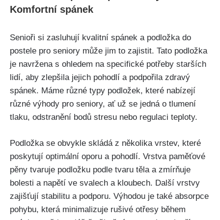
Komfortní spánek
Senioři ⁣si zasluhují kvalitní spánek a podložka do
postele pro seniory ‌může jim to zajistit. Tato podložka
je navržena ‌s⁤ ohledem ⁤na ⁣specifické potřeby‌ starších
lidí, ⁤aby zlepšila‍ jejich pohodlí a podpořila zdravý
spánek. ‌Máme různé typy podložek, které nabízejí​
různé výhody pro seniory, ať už se jedná o tlumení
tlaku, odstranění bodů stresu nebo regulaci‌ teploty. ⁣
Podložka ‌se obvykle skládá‍ z několika vrstev, které
poskytují optimální oporu a‍ pohodlí.‌ Vrstva paměťové
pěny tvaruje podložku ⁤podle tvaru těla a zmírňuje
bolesti a⁤ napětí ve svalech ‌a kloubech. Další vrstvy
zajišťují stabilitu a podporu. Výhodou je také absorpce
⁢pohybu, která minimalizuje rušivé otřesy během