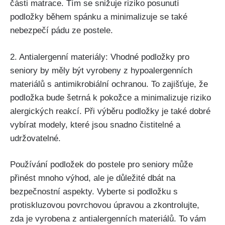
části ⁣matrace. Tím se snižuje riziko‌ posunutí‍
podložky během spánku ​a minimalizuje se také‌
nebezpečí pádu⁢ ze postele.
2. Antialergenní materiály: Vhodné ​podložky ⁢pro
seniory ​by měly být vyrobeny ​z hypoalergenních
⁣materiálů s antimikrobiální ⁢ochranou. ⁤To zajišťuje, že
podložka bude šetrná ⁤k pokožce a⁣ minimalizuje riziko
⁣alergických reakcí. Při výběru podložky je také dobré
vybírat modely, které jsou snadno​ čistitelné a ​
udržovatelné.
Používání ‌podložek do ⁤postele pro seniory může
přinést mnoho výhod, ale je důležité dbát na
bezpečnostní aspekty. Vyberte si podložku ⁣s
protiskluzovou povrchovou⁢ úpravou​ a zkontrolujte,
zda ‌je vyrobena z antialergenních materiálů. To vám