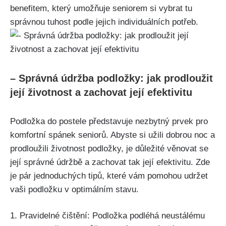
benefitem, ⁣který umožňuje ⁢seniorem si‌ vybrat⁣ tu
správnou tuhost‍ podle jejich individuálních potřeb.
– Správná údržba podložky: jak prodloužit
její životnost a zachovat její efektivitu
Podložka do postele představuje nezbytný prvek⁣ pro
⁤komfortní spánek seniorů. Abyste si užili dobrou noc a
prodloužili životnost podložky, je ​důležité věnovat se
její správné údržbě a​ zachovat tak její efektivitu. ​Zde
⁤je pár jednoduchých tipů, ⁤které vám pomohou udržet
vaši podložku⁤ v optimálním‌ stavu.
1. Pravidelné čištění: Podložka podléhá‌ neustálému