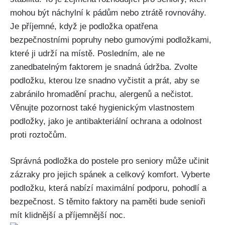
mohou ‍být náchylní k pádům nebo ztrátě rovnováhy.
Je příjemné, když je ⁤podložka opatřena​
bezpečnostními⁢ popruhy nebo gumovými​ podložkami,
které ji ‍udrží na místě.‍ Posledním, ale ne
zanedbatelným faktorem je snadná ⁤údržba. Zvolte
podložku, kterou lze snadno vyčistit a ⁢prát, aby se
zabránilo hromadění prachu, alergenů a ⁢nečistot.​
Věnujte pozornost také hygienickým vlastnostem
podložky, jako je⁢ antibakteriální ochrana a odolnost
proti roztočům.
Správná podložka do postele ⁣pro seniory může učinit
zázraky pro jejich ​spánek a celkový komfort. Vyberte
podložku, která nabízí maximální podporu, pohodlí a
bezpečnost. S těmito faktory‍ na paměti bude senioři
mít ⁤klidnější a příjemnější ⁣noc.