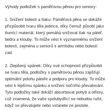
Výhody podložek s paměťovou pěnou pro seniory:
1. Snížení ⁢bolesti a tlaku:⁣ Paměťová pěna se ⁣dokáže
přizpůsobit tvaru ‍těla jedince,‌ díky čemuž působí jako
tlumící materiál, který pomáhá snižovat tlak na páteř,
⁢bedra a klouby. To může ​vést k významnému snížení
bolesti, zejména u seniorů⁣ s artritidou nebo bolestí
zad.
2. ⁢Zlepšený⁤ spánek: Díky své schopnosti přizpůsobit
se tvaru těla, podložky s paměťovou pěnou⁢ zajišťují
optimální ⁤polohu páteře a podporu ​pro klouby. To může
vést k lepšímu spánku a snížení nočního převalování.
Tyto podložky také dokáží absorbovat pohyb a otřesy,
což znamená, že ‍vaše spolubydlící se nebudou rušit,
když se ​převalujete nebo vstanete ze postele.