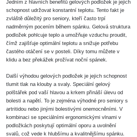
Jedním z hlavních benefitů ‍gelových podložek je jejich
schopnost udržovat konstantní teplotu. Tento ‌fakt je
zvláště ⁣důležitý pro seniory,‌ kteří často trpí
nadměrným pocením během spánku. Gelová struktura
podložek pohlcuje teplo a umožňuje vzduchu proudit,
čímž zajišťuje optimální teplotu a snižuje potřebu
častého ​otáčení se ⁢v posteli. Díky tomu‍ můžete v
klidu a bez překážek prožívat noční spánek.
Další výhodou gelových podložek je jejich schopnost
tlumit tlak na klouby a svaly. Speciální gelový
‍polštářek pod ⁢vaší hlavou a krkem přináší úlevu od
bolesti ‍a napětí. To je zejména výhodné ‍pro⁤ seniory s
‍artritidou nebo⁢ jinými bolestivými onemocněními. V
kombinaci‍ se speciálními ​ergonomickými‍ vlnami v
podložkách poskytují optimální oporu‌ a uvolnění ​
svalů, což vede k⁣ hlubšímu a kvalitnějšímu spánku.