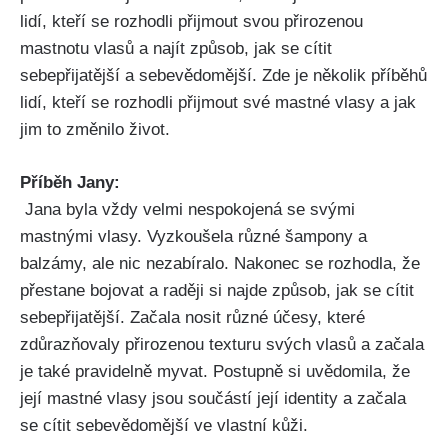
lidí, kteří se rozhodli‍ přijmout svou přirozenou
‌mastnotu vlasů a najít⁢ způsob, ⁤jak se‍ cítit
⁢sebepřijatější a sebevědomější. Zde‌ je několik příběhů
lidí, ‌kteří se rozhodli ⁣přijmout své⁣ mastné vlasy a jak
‍jim ​to změnilo ⁢život.
Příběh Jany:
​ Jana ⁤byla vždy velmi nespokojená se svými
mastnými vlasy. Vyzkoušela různé šampony a
balzámy, ale nic nezabíralo.⁤ Nakonec se rozhodla, že
přestane⁤ bojovat a raději si najde⁣ způsob, jak se​ cítit
sebepřijatější. Začala nosit různé⁣ účesy, které
⁤zdůrazňovaly ‌přirozenou texturu svých vlasů a začala
je také pravidelně myvat. Postupně si ⁢uvědomila,‌ že
její⁣ mastné vlasy jsou ⁤součástí její⁤ identity a⁣ začala
se cítit⁢ sebevědomější⁣ ve vlastní ⁢kůži.