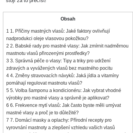
stojí ‍za to přečíst!
Obsah
1
1. Příčiny mastných ⁣vlasů: Jaké faktory ovlivňují
nadprodukci oleje vlasovou pokožkou?
2
2. Babské rady pro mastné vlasy: Jak zmírnit nadměrnou
mastnotu vlasů přirozenými prostředky?
3
3. Správná péče o⁣ vlasy: Tipy a triky pro udržení
zdravých⁣ a vyvážených vlasů bez‌ mastného pocitu
4
4. Změny stravovacích návyků: Jaká jídla ‍a vitamíny
pomáhají regulovat mastnotu vlasů?
5
5. Volba šamponu a kondicionéru: Jak vybrat vhodné
výrobky pro mastné vlasy⁤ a správně je aplikovat?
6
6. Frekvence ⁣mytí ‌vlasů: Jak ⁤často byste měli ⁣umývat
⁣mastné vlasy a proč je‌ to důležité?
7
7. Domácí⁢ masky ‌a oplachy: Přírodní recepty pro
vyrovnání mastnoty​ a ⁢zlepšení vzhledu vašich‌ vlasů