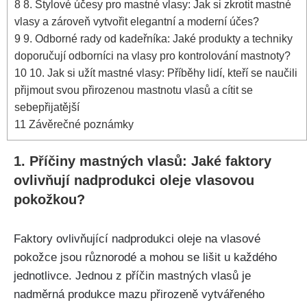
8
8.⁣ Stylové účesy pro mastné vlasy: ⁣Jak si zkrotit mastné
vlasy⁤ a zároveň ‌vytvořit elegantní‍ a ⁤moderní účes?
9
9. Odborné ​rady od kadeřníka: Jaké produkty‌ a techniky
doporučují odborníci na‍ vlasy pro kontrolování mastnoty?
10
10.⁤ Jak⁣ si ⁣užít mastné vlasy: ⁣Příběhy ⁣lidí, kteří se‌ naučili⁢
přijmout svou ⁤přirozenou mastnotu vlasů a cítit​ se
⁣sebepřijatější
11
Závěrečné poznámky
1. Příčiny mastných ⁣vlasů: Jaké faktory
ovlivňují nadprodukci oleje vlasovou
pokožkou?
Faktory ⁤ovlivňující nadprodukci oleje na vlasové⁢
pokožce ​jsou různorodé a mohou se lišit u každého⁣
jednotlivce. Jednou z⁣ příčin mastných vlasů je⁢
nadměrná​ produkce mazu přirozeně ⁤vytvářeného