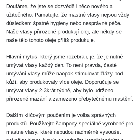
Doufáme, že jste ⁤se‍ dozvěděli něco nového a
užitečného. Pamatujte, že mastné⁢ vlasy ⁢nejsou vždy
důsledkem špatné hygieny nebo nesprávné péče.
Naše vlasy přirozeně​ produkují olej, ale někdy se
naše ⁣tělo tohoto oleje příliš produkuje.
Hlavní mytus,‌ který jsme rozebrali, ‌je, že‌ je nutné
umývat vlasy každý ⁢den. ⁤To není pravda,⁢ časté
umývání⁣ vlasy může naopak stimulovat⁤ žlázy pod
kůží, aby ​produkovaly více oleje. ​Doporučuje se⁣
umývat vlasy 2-3krát týdně, aby bylo udrženo‌
přirozené mazání ⁤a zamezeno přebytečnému mastění.
Dalším klíčovým poučením⁤ je volba ‍správných
produktů. Používejte šampony speciálně ‌vyrobené pro
mastné⁢ vlasy, které nebudou nadměrně vysoušet ​