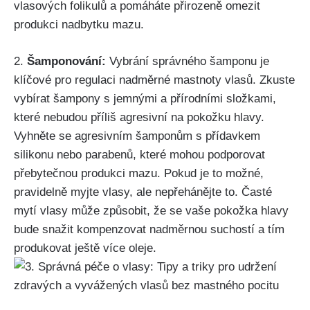
vlasových folikulů ‍a pomáháte přirozeně omezit
produkci ‍nadbytku ​mazu.
2.
Šamponování:
Vybrání správného​ šamponu je
klíčové pro regulaci nadměrné mastnoty vlasů. Zkuste
vybírat šampony s jemnými a ⁣přírodními složkami,
které nebudou příliš agresivní na pokožku hlavy.⁤
Vyhněte se agresivním šamponům ⁤s přídavkem
silikonu nebo parabenů, které mohou podporovat
přebytečnou ‌produkci mazu. Pokud‌ je to možné,⁣
pravidelně ‌myjte vlasy, ale⁤ nepřehánějte to. Časté
mytí vlasy může způsobit, že se vaše pokožka hlavy
bude snažit⁤ kompenzovat nadměrnou suchostí a⁤ tím
produkovat ještě více oleje.