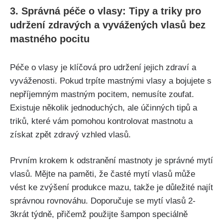
3. Správná péče o⁣ vlasy: Tipy a triky pro
udržení zdravých⁣ a vyvážených vlasů bez‌
mastného pocitu
Péče ‌o vlasy je klíčová pro ⁤udržení jejich zdraví a⁢
vyváženosti.⁣ Pokud trpíte mastnými vlasy a bojujete s
nepříjemným ⁤mastným pocitem,‌ nemusíte zoufat.
Existuje několik jednoduchých, ‌ale účinných tipů a
triků,⁣ které vám pomohou⁤ kontrolovat mastnotu a
získat zpět zdravý⁤ vzhled vlasů.
Prvním krokem k ⁢odstranění​ mastnoty je‍ správné mytí
vlasů.⁣ Mějte na paměti, ​že ‌časté mytí vlasů může‌
vést ‍ke ⁤zvýšení produkce mazu,⁣ takže je důležité ‌najít
správnou ​rovnováhu. Doporučuje se mytí vlasů 2-
3krát týdně, přičemž‍ použijte šampon ‌speciálně