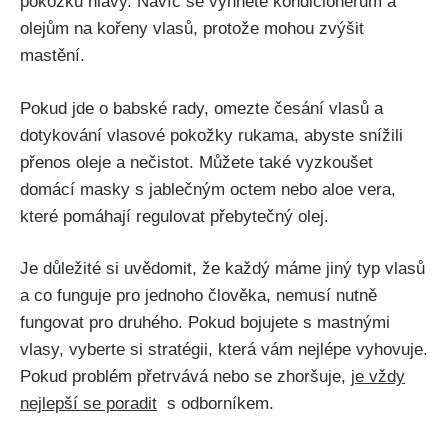
pokožku hlavy. Navíc se vyhněte kondicionérům a
olejům⁢ na kořeny⁤ vlasů, protože mohou zvýšit
mastění.
Pokud jde o babské rady, omezte česání vlasů a
dotykování vlasové pokožky⁣ rukama, abyste‍ snížili
⁣přenos ⁣oleje a nečistot.​ Můžete také vyzkoušet
domácí masky s jablečným octem nebo ⁢aloe vera,⁣
které pomáhají regulovat přebytečný ​olej.
Je důležité‌ si uvědomit, že⁣ každý máme⁣ jiný typ vlasů
a co funguje pro ​jednoho člověka, nemusí​ nutně
fungovat pro ​druhého. Pokud ​bojujete s ‌mastnými
vlasy, vyberte si⁤ stratégii,​ která ⁣vám nejlépe⁢ vyhovuje.
Pokud problém přetrvává nebo se zhoršuje,
je ​vždy
nejlepší se poradit
⁣ s‍ odborníkem.