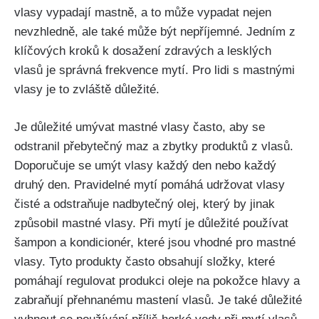
vlasy⁤ vypadají mastně,⁢ a‌ to ‍může vypadat nejen
nevzhledně, ale⁤ také ‍může být nepříjemné.​ Jedním z
‍klíčových kroků k dosažení ⁤zdravých a lesklých⁤
vlasů ⁣je správná ⁢frekvence mytí.‌ Pro lidi s mastnými ​
vlasy je to zvláště ⁣důležité.
Je důležité umývat mastné ⁢vlasy‍ často, aby se
odstranil přebytečný maz a zbytky produktů z vlasů.
Doporučuje se ‍umýt‍ vlasy každý den ⁤nebo každý
⁤druhý den. ⁢Pravidelné mytí pomáhá udržovat vlasy
čisté a odstraňuje nadbytečný ‍olej,⁤ který​ by jinak
⁣způsobil mastné ⁤vlasy. Při mytí je důležité⁣ používat
šampon⁣ a kondicionér, které‌ jsou vhodné⁤ pro mastné ​
vlasy. Tyto produkty ⁣často obsahují složky, které
pomáhají regulovat produkci oleje na pokožce hlavy a
zabraňují přehnanému mastení vlasů. Je také důležité