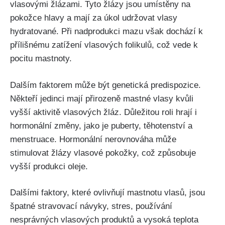
‌vlasovými žlázami. ​Tyto žlázy‍ jsou umístěny na
pokožce hlavy a mají za úkol udržovat ‍vlasy
hydratované. Při nadprodukci mazu však ‍dochází⁤ k‍
přílišnému zatížení‌ vlasových​ folikulů, což⁢ vede k
pocitu mastnoty.
Dalším faktorem může být genetická predispozice.
Někteří jedinci ⁢mají přirozeně mastné​ vlasy kvůli
vyšší aktivitě vlasových žláz.‍ Důležitou roli hrají⁣ i
⁤hormonální změny, jako je puberty, těhotenství a
menstruace. Hormonální nerovnováha může
stimulovat‌ žlázy vlasové pokožky, což způsobuje
vyšší produkci oleje.
Dalšími ‍faktory,⁢ které ovlivňují mastnotu vlasů, ​jsou
špatné stravovací ⁢návyky, stres, používání
nesprávných vlasových produktů a vysoká teplota​