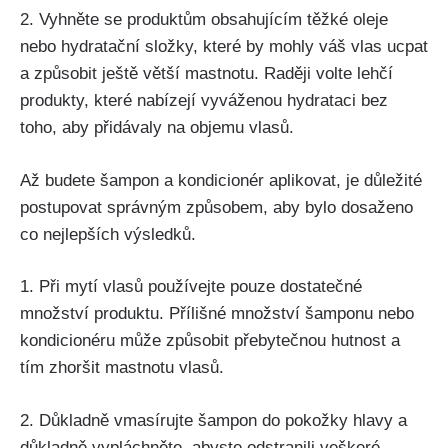
2. Vyhněte‌ se⁢ produktům obsahujícím těžké oleje
nebo hydratační⁣ složky, které by mohly váš vlas ucpat⁤
a způsobit ještě ⁢větší mastnotu. Raději volte ⁢lehčí
produkty, které nabízejí vyváženou hydrataci ⁢bez
toho, aby ⁣přidávaly na objemu⁢ vlasů.
Až budete ⁤šampon a kondicionér aplikovat, je důležité
postupovat správným způsobem, aby bylo dosaženo​
co nejlepších výsledků. ⁤
1. Při mytí vlasů používejte pouze dostatečné
množství‌ produktu. Přílišné ⁢množství šamponu nebo
kondicionéru může způsobit přebytečnou hutnost a‌
tím zhoršit mastnotu vlasů.​
2. Důkladně vmasírujte⁢ šampon ​do pokožky hlavy a
⁤důkladně vypláchněte, abyste ​odstranili veškeré