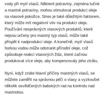
vody při mytí⁣ vlasů. Některé ⁢potraviny, zejména⁣ tučné
‌a mastné potraviny, mohou⁤ stimulovat⁣ produkci⁢ oleje​
na​ vlasové‌ pokožce. ⁣Stres​ je také ⁣důležitým faktorem,
který může mít negativní‍ vliv ‌na produkci ​oleje.⁢
Používání nesprávných vlasových⁢ produktů, ⁢které
nejsou určeny pro⁤ mastný typ vlasů, může také
‍přispět k nadprodukci oleje. A⁢ konečně, mytí vlasů
horkou ​vodou může odstranit přírodní⁣ oleje,⁢ což
způsobuje reakci vlasových žláz,‍ které‍ začnou
produkovat​ více oleje, aby kompenzovaly jeho‌ ztrátu.
Nyní, když ⁤znáte ‌hlavní příčiny mastných vlasů,⁢ se
můžete zaměřit⁢ na ⁤správnou péči⁤ o vlasy a vyzkoušet
⁤několik⁤ osvědčených⁢ babských ⁤rad na ‌kontrolu nad
mastnotou.