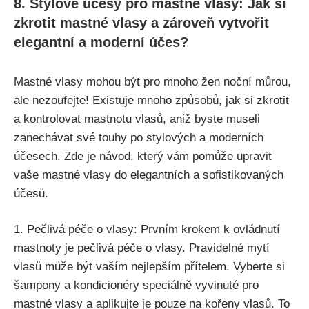
8.⁣ Stylové účesy pro mastné vlasy: ⁣Jak si
zkrotit mastné vlasy⁤ a zároveň ‌vytvořit
elegantní‍ a ⁤moderní účes?
Mastné vlasy ⁤mohou být pro‌ mnoho žen noční můrou,
ale nezoufejte! Existuje mnoho způsobů,​ jak ‍si zkrotit
a ⁣kontrolovat mastnotu vlasů, aniž⁣ byste museli
zanechávat své touhy ‍po stylových a moderních
‌účesech. Zde je ⁤návod, který vám‍ pomůže⁣ upravit
vaše mastné vlasy‌ do ⁤elegantních a sofistikovaných
účesů.
1. Pečlivá péče o vlasy: ‌Prvním krokem k ovládnutí⁢
mastnoty je‍ pečlivá⁣ péče o vlasy. Pravidelné mytí
‌vlasů může být vaším ‍nejlepším přítelem. Vyberte si
šampony a ⁤kondicionéry speciálně vyvinuté pro
mastné vlasy a aplikujte je‍ pouze⁢ na​ kořeny vlasů. To