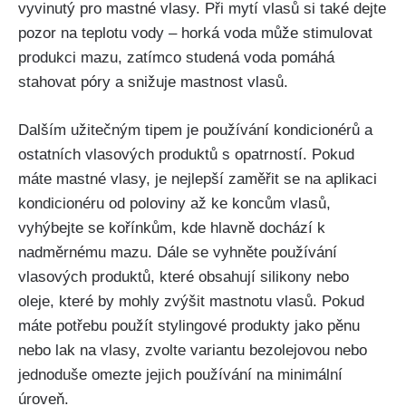
vyvinutý⁤ pro ‌mastné ‌vlasy. Při mytí vlasů si také dejte
pozor⁢ na teplotu vody –⁤ horká voda může ⁣stimulovat
‍produkci mazu, ‍zatímco ‌studená voda⁢ pomáhá
stahovat póry a snižuje ‍mastnost vlasů.
Dalším užitečným ‌tipem je používání⁢ kondicionérů a
⁣ostatních‍ vlasových produktů s opatrností. Pokud
máte mastné vlasy, je nejlepší zaměřit se na aplikaci‌
kondicionéru od poloviny⁢ až ke koncům​ vlasů,⁤
vyhýbejte⁤ se⁢ kořínkům, kde hlavně⁤ dochází k
nadměrnému mazu. Dále‌ se⁣ vyhněte používání
‌vlasových produktů, které obsahují silikony​ nebo‍
oleje,‌ které ​by mohly zvýšit mastnotu vlasů. Pokud
máte potřebu použít stylingové⁣ produkty‌ jako pěnu
nebo lak na vlasy,‌ zvolte variantu‍ bezolejovou nebo
jednoduše omezte jejich používání ⁣na minimální
úroveň.