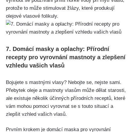
vyhnout se používání příliš​ horké ⁤vody při mytí vlasů,
protože to⁣ může stimulovat žlázy, které produkují
olejové ⁣vlasové⁣ folikuly.
7. Domácí⁢ masky ‌a oplachy: Přírodní
recepty pro vyrovnání mastnoty​ a ⁢zlepšení
vzhledu vašich‌ vlasů
Bojujete s mastnými vlasy? Nebojte se, nejste sami.
Přebytek‍ oleje a ‍mastnoty vlasům může ​dělat starosti,
​ale⁢ existuje ‍několik účinných přírodních receptů, které
⁣vám mohou pomoci ⁣vyrovnat se s touto‍ situací ⁢a
zlepšit vzhled vašich vlasů.
Prvním ⁢krokem je domácí ‌maska pro vyrovnání