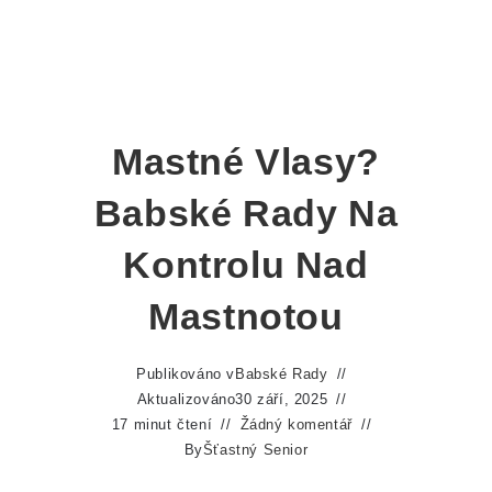
Mastné Vlasy?
Babské Rady Na
Kontrolu Nad
Mastnotou
Publikováno v
Babské Rady
Aktualizováno
30 září, 2025
17 minut čtení
Žádný komentář
By
Šťastný Senior