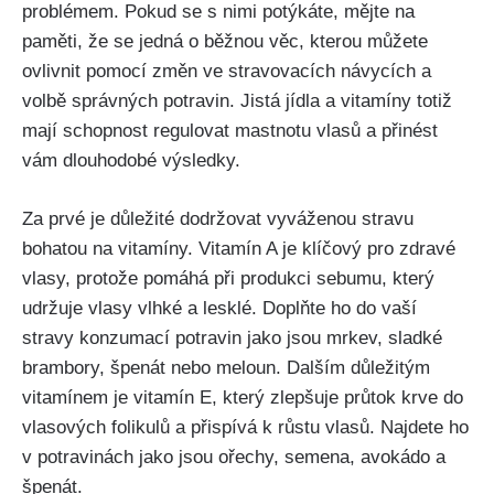
problémem. Pokud se s nimi potýkáte, mějte na
paměti, že⁤ se jedná ⁢o ​běžnou věc,⁢ kterou můžete
ovlivnit pomocí změn ve stravovacích‍ návycích ⁣a
volbě správných potravin. Jistá jídla a vitamíny totiž
mají schopnost regulovat mastnotu vlasů ⁤a přinést⁣
vám dlouhodobé⁢ výsledky.
Za prvé je důležité ⁢dodržovat vyváženou⁣ stravu
bohatou na vitamíny. Vitamín A je klíčový pro⁤ zdravé
‍vlasy, protože pomáhá při produkci ⁢sebumu, který
udržuje vlasy vlhké ‌a lesklé.‍ Doplňte ​ho do vaší
stravy konzumací⁣ potravin ⁢jako jsou mrkev, ‍sladké
brambory,⁣ špenát nebo meloun.‌ Dalším⁢ důležitým⁣
vitamínem je vitamín E, který zlepšuje průtok krve do
vlasových folikulů a přispívá k růstu vlasů. Najdete ho
v potravinách jako jsou ořechy, semena, avokádo ⁢a
špenát.