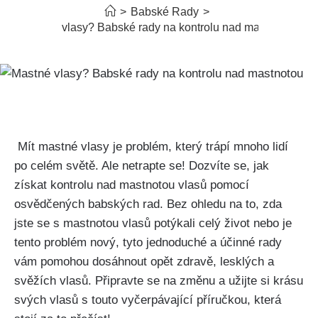
>
Babské Rady
>
Mastné vlasy? Babské rady na kontrolu nad mastnotou
‌ Mít‌ mastné vlasy je ⁢problém, který trápí mnoho⁤ lidí
po⁤ celém světě. Ale netrapte⁤ se! Dozvíte ‌se, jak
získat kontrolu nad⁢ mastnotou⁣ vlasů pomocí
osvědčených babských ​rad. Bez ohledu⁤ na ‍to, ⁣zda
‍jste se s mastnotou vlasů potýkali celý⁤ život nebo​ je
‌tento problém nový, tyto jednoduché a účinné ‌rady
vám pomohou dosáhnout‌ opět‌ zdravě, lesklých a
svěžích ‌vlasů. Připravte se na změnu a ‍užijte si krásu
svých vlasů s touto vyčerpávající příručkou, která