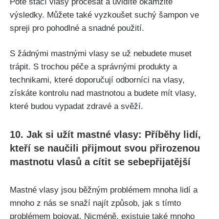
Poté stačí vlasy ⁤pročesat a uvidíte okamžité
výsledky. ‌Můžete⁢ také vyzkoušet⁣ suchý šampon ve
⁤spreji pro ‍pohodlné⁢ a snadné použití.
S žádnými mastnými ‌vlasy se už nebudete muset
trápit. S trochou péče a správnými produkty a
technikami, které ⁣doporučují odborníci ⁢na vlasy,
získáte kontrolu nad​ mastnotou ​a budete mít vlasy,
⁤které ⁤budou vypadat zdravé a svěží.
10.⁤ Jak⁣ si ⁣užít mastné vlasy: ⁣Příběhy ⁣lidí,
kteří se‌ naučili⁢ přijmout svou ⁤přirozenou
mastnotu vlasů a cítit​ se ⁣sebepřijatější
Mastné vlasy jsou⁣ běžným​ problémem mnoha lidí⁢ a
mnoho z nás se snaží najít způsob, jak s tímto
problémem ⁣bojovat. ‌Nicméně, ⁤existuje ‍také mnoho