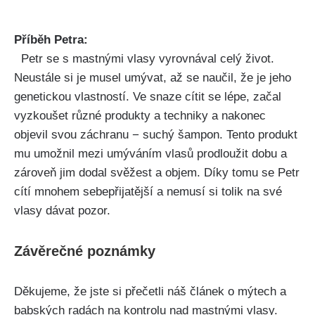
Příběh‍ Petra:
⁣ ​ Petr se ⁢s ‌mastnými​ vlasy⁢ vyrovnával celý ​život.
Neustále si ⁢je musel umývat, až se naučil,⁤ že ​je​ jeho
genetickou vlastností. ​Ve ⁢snaze cítit se lépe, začal
vyzkoušet různé‍ produkty⁣ a techniky a nakonec
objevil svou záchranu ⁣− suchý ⁢šampon. Tento produkt
mu umožnil⁣ mezi ⁣umýváním ​vlasů prodloužit⁤ dobu a
zároveň jim dodal‍ svěžest a objem. Díky tomu se ⁤Petr
cítí mnohem sebepřijatější a nemusí si ‌tolik na své
vlasy dávat pozor.
Závěrečné poznámky
Děkujeme,⁤ že ​jste si přečetli náš článek o mýtech a⁣
babských radách na kontrolu ‌nad mastnými vlasy.