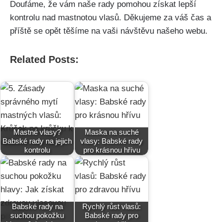
Doufáme, že vám naše rady‌ pomohou získat‍ lepší⁤
kontrolu nad mastnotou​ vlasů.⁣ Děkujeme za váš čas a
příště se opět‍ těšíme na vaši ‍návštěvu našeho⁣ webu. ‌
Related Posts:
Mastné vlasy?
Maska na suché
Babské rady na jejich
vlasy: Babské rady
kontrolu
pro krásnou hřívu
Babské rady na
Rychlý růst vlasů:
suchou pokožku
Babské rady pro