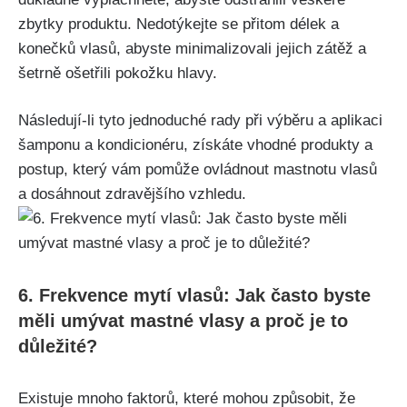
zbytky produktu.​ Nedotýkejte se ⁣přitom délek a
konečků vlasů, abyste minimalizovali jejich zátěž a
šetrně ošetřili pokožku ‍hlavy.
Následují-li⁤ tyto​ jednoduché rady při výběru a aplikaci
šamponu a kondicionéru, získáte ⁤vhodné produkty a
postup, který⁤ vám pomůže ovládnout mastnotu⁣ vlasů
a dosáhnout ​zdravějšího vzhledu.
6. Frekvence ⁣mytí ‌vlasů: Jak ⁤často byste
měli ⁣umývat ⁣mastné vlasy a proč je‌ to
důležité?
Existuje mnoho faktorů, které‌ mohou způsobit, že