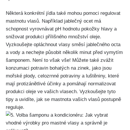
Některá konkrétní jídla také⁤ mohou pomoci regulovat
mastnotu vlasů. Například ⁢jablečný ocet má
⁢schopnost‌ vyrovnávat pH⁣ hodnotu pokožky hlavy⁣ a
snižovat produkci přílišného ⁤množství oleje.
‍Vyzkoušejte opláchnout vlasy ⁣směsí ‍jablečného ⁢octa
a vody⁢ a nechejte působit několik minut⁤ před vymytím
šamponem.⁢ Není to‌ však vše! Můžete také zvážit
konzumaci potravin bohatých na‍ zinek, ​jako jsou
‍mořské plody, celozrnné potraviny a​ luštěniny, ‌které
mají ​protizánětlivé účinky a pomáhají normalizovat
produkci‍ oleje ve vašich ⁤vlasech. ​Vyzkoušejte tyto
tipy ⁤a uvidíte, jak se mastnota vašich ⁣vlasů‌ postupně
reguluje.