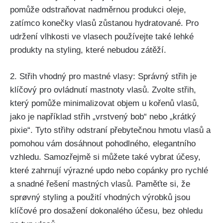
pomůže ‌odstraňovat ​nadměrnou​ produkci​ oleje,
zatímco konečky vlasů zůstanou hydratované. Pro
udržení vlhkosti ​ve vlasech⁣ používejte také lehké
⁣produkty na styling, které nebudou zátěží.
2. Střih vhodný pro mastné ‌vlasy: Správný střih​ je
klíčový‍ pro ovládnutí mastnoty ⁢vlasů.‌ Zvolte ​střih,⁤
který pomůže minimalizovat ​objem u kořenů vlasů,
⁣jako je například střih „vrstvený bob“‌ nebo „krátký‍
pixie“. Tyto ⁤střihy odstraní přebytečnou hmotu vlasů ⁢a ​
pomohou vám ‌dosáhnout ⁢pohodlného, ⁢elegantního
vzhledu. ⁤Samozřejmě​ si⁤ můžete také vybrat účesy,
⁤které zahrnují výrazné updo nebo copánky⁤ pro rychlé
a ⁣snadné řešení mastných vlasů. Paměťte si, že
sprøvný styling a použití vhodných výrobků jsou
klíčové pro ​dosažení⁣ dokonalého⁢ účesu, bez ohledu