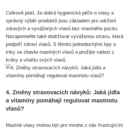
Celkově platí, ​že dobrá hygienická⁣ péče o⁤ vlasy a
⁤správný výběr produktů jsou základem pro udržení
zdravých​ a vyvážených ​vlasů bez mastného pocitu.
Nezapomeňte také ‍dodržovat vyváženou‍ stravu,‍ která
podpoří‍ zdraví vlasů. S těmito jednoduchými tipy ‍a
triky​ se​ zbavte ‌mastných ​vlasů ‍a prožijte radost​ z
krásy a vitalitu svých vlasů.
4. Změny stravovacích návyků: Jaká jídla
‍a vitamíny pomáhají regulovat mastnotu
vlasů?
Mastné vlasy mohou být pro ⁤mnoho z nás frustrujícím