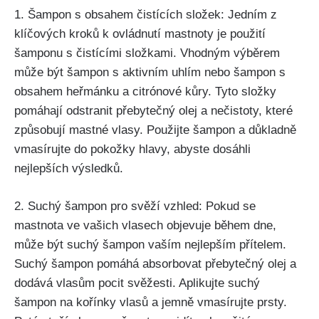
1. Šampon ⁣s obsahem čistících složek: Jedním⁢ z‍
klíčových kroků k ovládnutí mastnoty je použití
šamponu⁤ s čistícími složkami. Vhodným výběrem
může být šampon s aktivním uhlím nebo ‌šampon ‍s
‌obsahem heřmánku‍ a citrónové kůry. Tyto složky
pomáhají odstranit⁣ přebytečný olej‌ a ⁤nečistoty, které
způsobují mastné vlasy. ⁢Použijte šampon a důkladně
vmasírujte do pokožky hlavy, abyste⁢ dosáhli
nejlepších výsledků.
2.⁣ Suchý šampon pro svěží‍ vzhled: Pokud se
mastnota​ ve ‍vašich vlasech⁤ objevuje ​během⁣ dne,
může být suchý‌ šampon vaším nejlepším přítelem.
Suchý šampon⁤ pomáhá absorbovat ⁤přebytečný​ olej ‍a
dodává vlasům pocit ⁣svěžesti.‌ Aplikujte suchý
šampon na kořínky vlasů‌ a ​jemně vmasírujte prsty.