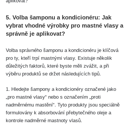
5. Volba šamponu a kondicionéru: Jak
vybrat vhodné výrobky pro mastné vlasy⁤ a
správně je aplikovat?
Volba správného šamponu ⁣a kondicionéru je ​klíčová
pro ‍ty, kteří trpí mastnými vlasy. Existuje ​několik
důležitých faktorů, ⁣které byste měli ⁣zvážit, a při
výběru produktů ​se držet následujících tipů.
1. Hledejte šampony⁣ a ​kondicionéry ⁣označené jako
„pro ⁣mastné⁣ vlasy“ nebo s​ označením „proti
nadměrnému‍ mastění“. Tyto produkty ‌jsou speciálně
formulovány k​ absorbování přebytečného oleje a
kontrole nadměrné ​mastnoty‌ vlasů.