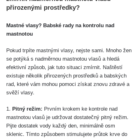
přirozenými prostředky?
Mastné vlasy? Babské rady ‌na kontrolu nad
mastnotou
Pokud trpíte mastnými vlasy, nejste sami. Mnoho žen
se⁣ potýká s nadměrnou mastnotou vlasů a hledá⁢
efektivní⁤ způsob,⁤ jak ⁤tuto ‍situaci zmírnit. Naštěstí
existuje několik ‍přirozených prostředků ⁢a babských
rad,​ které⁤ vám mohou pomoci získat znovu zdravé a
svěží vlasy.
1.⁣
Pitný režim:
Prvním krokem ke kontrole nad
⁤mastnotou vlasů je‌ udržovat ⁤dostatečný pitný režim.
Pijte dostatek vody každý⁣ den, minimálně osm ​
sklenic. Tímto způsobem​ stimulujete průtok​ krve do