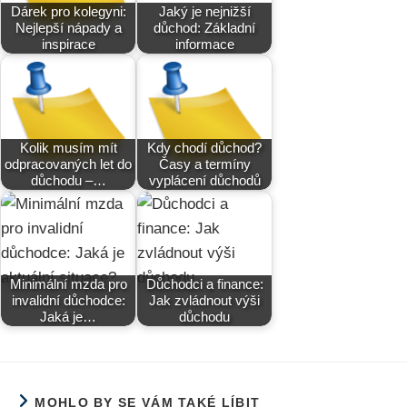
Dárek pro kolegyni:
Jaký je nejnižší
Nejlepší nápady a
důchod: Základní
inspirace
informace
Kolik musím mít
Kdy chodí důchod?
odpracovaných let do
Časy a termíny
důchodu –…
vyplácení důchodů
Minimální mzda pro
Důchodci a finance:
invalidní důchodce:
Jak zvládnout výši
Jaká je…
důchodu
MOHLO BY SE VÁM TAKÉ LÍBIT