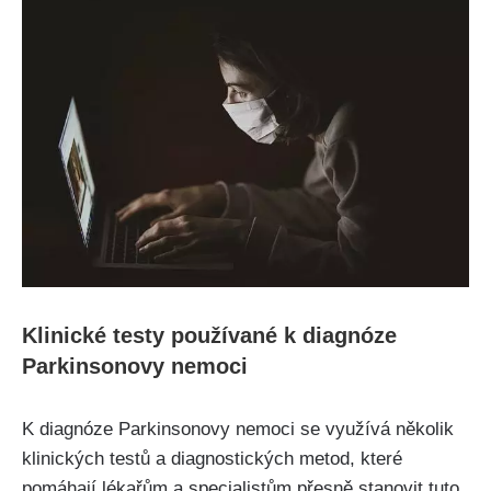
Klinické testy používané k diagnóze
Parkinsonovy nemoci
K diagnóze Parkinsonovy nemoci se využívá několik
klinických testů a diagnostických metod, které
pomáhají lékařům a specialistům přesně stanovit tuto