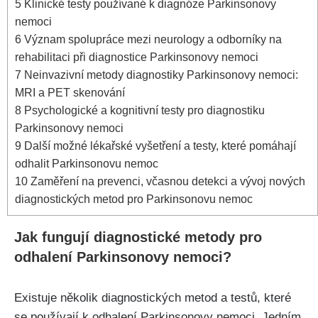
5
Klinické testy používané k diagnóze Parkinsonovy
nemoci
6
Význam spolupráce mezi neurology a odborníky na
rehabilitaci při diagnostice Parkinsonovy nemoci
7
Neinvazivní metody diagnostiky Parkinsonovy nemoci:
MRI a PET skenování
8
Psychologické a kognitivní testy pro diagnostiku
Parkinsonovy nemoci
9
Další možné lékařské vyšetření a testy, které pomáhají
odhalit Parkinsonovu nemoc
10
Zaměření na prevenci, včasnou detekci a vývoj nových
diagnostických metod pro Parkinsonovu nemoc
Jak fungují diagnostické metody pro
odhalení Parkinsonovy nemoci?
Existuje několik diagnostických metod a testů, které
se používají k odhalení Parkinsonovy nemoci. Jedním