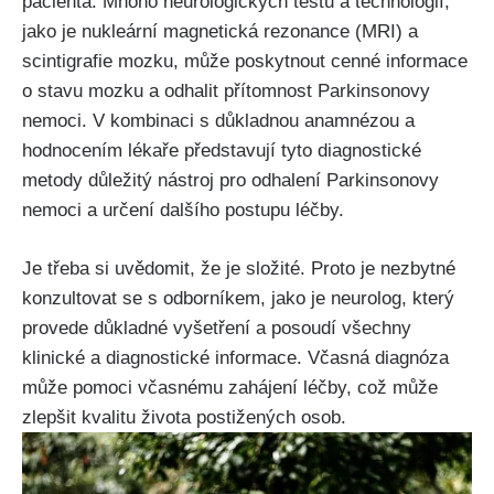
pacienta. Mnoho neurologických testů a technologií,
jako je nukleární magnetická rezonance (MRI) a
scintigrafie mozku, může poskytnout cenné informace
o stavu mozku a odhalit přítomnost Parkinsonovy
nemoci. V kombinaci s důkladnou anamnézou a
hodnocením lékaře představují tyto diagnostické
metody důležitý nástroj pro odhalení Parkinsonovy
nemoci a určení dalšího postupu léčby.
Je třeba si uvědomit, že je složité. Proto je nezbytné
konzultovat se s odborníkem, jako je neurolog, který
provede důkladné vyšetření a posoudí všechny
klinické a diagnostické informace. Včasná diagnóza
může pomoci včasnému zahájení léčby, což může
zlepšit kvalitu života postižených osob.