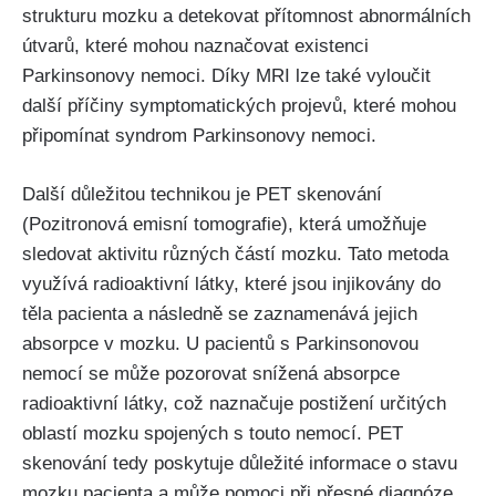
strukturu mozku a detekovat přítomnost abnormálních
útvarů, které mohou naznačovat existenci
Parkinsonovy nemoci. Díky MRI lze také vyloučit
další příčiny symptomatických projevů, které mohou
připomínat syndrom Parkinsonovy nemoci.
Další důležitou technikou je PET skenování
(Pozitronová emisní tomografie), která umožňuje
sledovat aktivitu různých částí mozku. Tato metoda
využívá radioaktivní látky, které jsou injikovány do
těla pacienta a následně se zaznamenává jejich
absorpce v mozku. U pacientů s Parkinsonovou
nemocí se může pozorovat snížená absorpce
radioaktivní látky, což naznačuje postižení určitých
oblastí mozku spojených s touto nemocí. PET
skenování tedy poskytuje důležité informace o stavu
mozku pacienta a může pomoci při přesné diagnóze