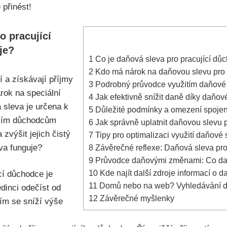
přinést!
o pracující
je?
1
Co je daňová sleva pro pracující důc
2
Kdo má​ nárok na daňovou slevu ⁤pro
í a získávají příjmy
3
Podrobný průvodce využitím daňové ​
árok na speciální
4
Jak efektivně snížit daně díky ⁣daňov
 sleva je určena k
5
Důležité ⁣podmínky a omezení spojen
ícím důchodcům
6
Jak správně ‌uplatnit ⁣daňovou⁣ slev
zvýšit jejich čistý
7
Tipy pro optimalizaci‍ využití daňové 
eva funguje?
8
Závěrečné reflexe: Daňová sleva pro 
9
Průvodce daňovými změnami: Co dalš
10
Kde najít další zdroje informací o 
cí ⁣důchodce je
11
Domů nebo ⁣na⁢ web? Vyhledávání ⁢da
dinci odečíst ⁢od
12
Závěrečné myšlenky
ím se sníží výše