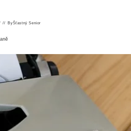
ř
By
Šťastný Senior
daně