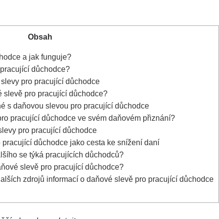
Obsah
hodce a jak funguje?
 pracující důchodce?
slevy pro pracující důchodce
é slevě pro pracující důchodce?
é s daňovou slevou ​pro pracující důchodce
u pro pracující důchodce ve svém daňovém přiznání?
slevy⁤ pro pracující důchodce
pracující důchodce jako cesta ke snížení ​daní
ího se týká ‌pracujících důchodců?
daňové slevě pro pracující důchodce?
lších zdrojů‌ informací o daňové slevě pro pracující důchodce