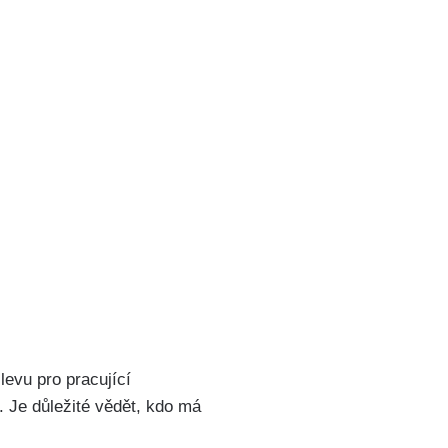
evu ⁢pro⁤ pracující
 ​Je důležité vědět, kdo má⁣