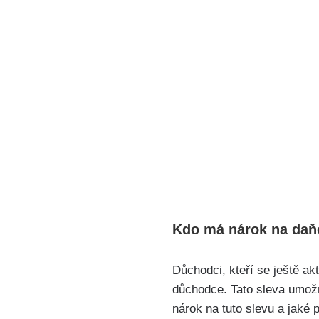
Kdo má​ nárok na daň
Důchodci, kteří‌ se ještě ak
‍důchodce. Tato sleva⁣ umožň
nárok na tuto slevu ‍a jaké 