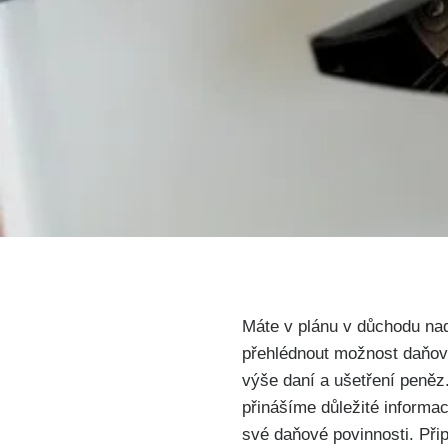
Máte v plánu v důchodu‌ nad
přehlédnout možnost daňové s
výše daní a ušetření peněz
přinášíme důležité ⁢informac
své daňové povinnosti. Při