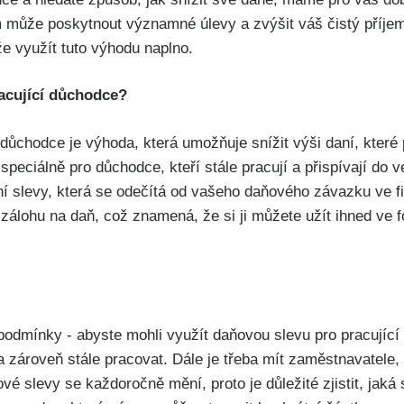
 může poskytnout významné úlevy a zvýšit váš čistý příjem
 využít tuto ‍výhodu naplno.
racující důchodce?
 důchodce je ‌výhoda, která umožňuje snížit výši daní, které 
⁢speciálně pro důchodce,​ kteří stále pracují a přispívají do v
ní slevy, která se odečítá od ​vašeho daňového závazku ve 
álohu ⁤na ⁢daň, což⁤ znamená, že si ji můžete užít ​ihned ve
 podmínky ‍- abyste mohli využít daňovou slevu pro pracující
zároveň stále pracovat. Dále je třeba mít zaměstnavatele, 
ňové slevy se každoročně mění, proto je důležité zjistit, jak