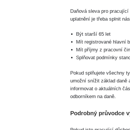
Daňová sleva pro pracující ‍
uplatnění je třeba splnit ná
Být starší 65 let
Mít registrované hlavní 
Mít příjmy⁣ z pracovní či
Splňovat podmínky stan
Pokud splňujete všechny‍ t
umožní snížit základ daně⁢
informovat o aktuálních​ čá
odborníkem na daně.
Podrobný průvodce vy
Pokud jste pracující důchod