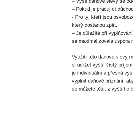
– Výše daňové slevy⁤ se odví
– Pokud je pracující důchod
-‍ Pro‍ ty, kteří jsou osvo
který dostanou zpět.
– Je důležité při vyplňován
se maximalizovala úspora 
Využití této daňové slevy 
si ⁢udržet vyšší čistý příje
je individuální a přesná vý
vyplnit daňové přiznání, a
se můžete těšit z‍ vyššího č