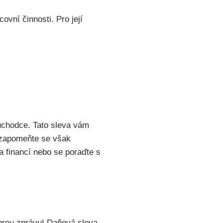
ovní ​činnosti. Pro její
důchodce. Tato sleva vám
Nezapomeňte se však
a financí nebo se poraďte s
obrou zprávu! Daňová sleva​