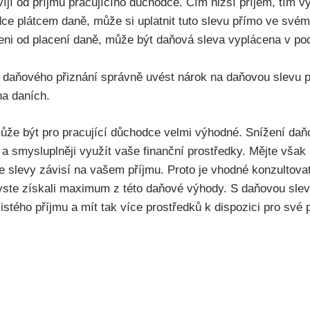
jí od příjmu pracujícího důchodce. Čím nižší příjem, tím vyšš
ce plátcem ⁣daně,⁢ může⁤ si uplatnit tuto slevu přímo ve⁢ své
bozeni od placení daně, ​může být daňová sleva vyplácena v 
í daňového přiznání správně uvést nárok na daňovou slevu p
na daních.
může být pro pracující důchodce velmi výhodné. Snížení‍ d
m ‍a smysluplněji využít vaše finanční prostředky. Mějte však
še slevy závisí na vašem příjmu. Proto je⁣ vhodné konzultov
byste ⁣získali maximum z této⁣ daňové výhody. S daňovou sle
istého⁢ příjmu a⁤ mít tak více prostředků k dispozici pro své p