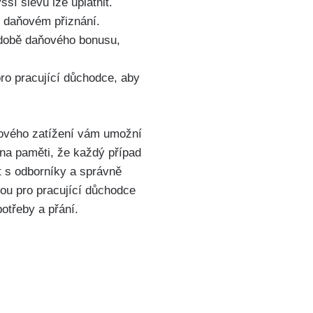
í slevu lze ⁤uplatnit.
m daňovém⁣ přiznání.
podobě daňového bonusu,
ro ‍pracující důchodce, aby
aňového zatížení vám umožní
 na ‍paměti, že každý případ
at s odborníky a správně
vou pro pracující důchodce
otřeby​ a přání.