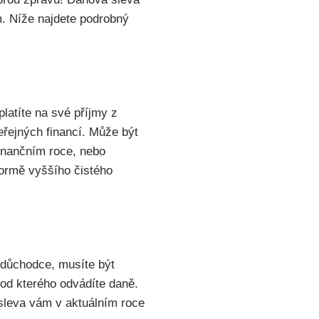
. Níže najdete podrobný
platíte na své příjmy z
eřejných financí. Může⁣ být
finančním roce, nebo
 formě vyššího čistého
 ‌důchodce, musíte být
od kterého odvádíte daně.
á sleva vám v aktuálním roce