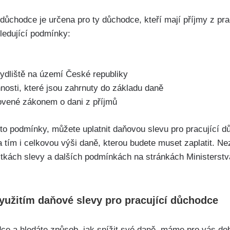
důchodce je určena pro ⁣ty důchodce,⁢ kteří ​mají příjmy z prac
sledující podmínky:
bydliště na území České ‍republiky
nnosti, které jsou zahrnuty do základu daně
ovené zákonem o dani z příjmů
yto podmínky, můžete uplatnit daňovou slevu ⁣pro pracující 
 a tím i celkovou výši daně, kterou budete muset zaplatit. 
stkách slevy ​a dalších podmínkách na stránkách Ministerstv
užitím daňové ​slevy pro pracující důchodce
ce a hledáte ⁣způsob, jak snížit své ⁢daně,⁤ máme‌ pro vás d