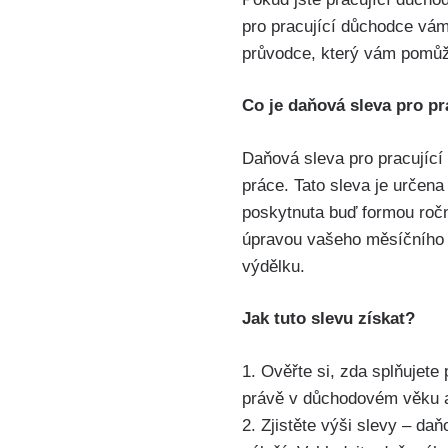
pro pracující důchodce vám
průvodce, který vám pomůže
Co je‍ daňová sleva pro p
Daňová sleva pro‌ pracující
práce. Tato sleva je určena 
poskytnuta buď formou⁢ roč
úpravou vašeho měsíčního ⁢z
výdělku.
Jak tuto slevu získat?
1. Ověřte si, zda splňujete
právě v důchodovém věku a 
2.⁤ Zjistěte výši slevy – da