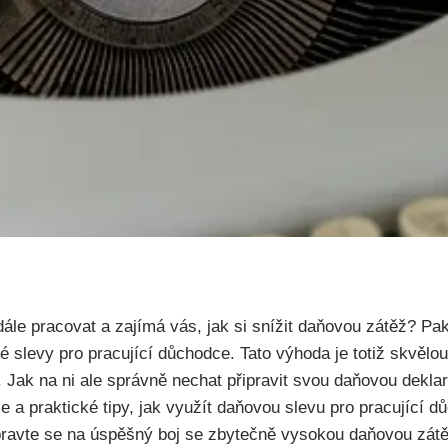
ále‌ pracovat a zajímá vás, jak si snížit daňovou zátěž?⁢ Pa
levy⁤ pro pracující důchodce.⁤ Tato výhoda je totiž skvělou ⁤
. Jak na ni ale správně nechat připravit svou​ daňovou dek
e a‍ praktické tipy, jak využít daňovou slevu pro pracující d
pravte se​ na ⁤úspěšný boj se zbytečně vysokou daňovou zátě