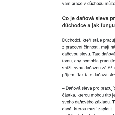
vám práce v důchodu může 
Co je daňová sleva pr
důchodce a jak fungu
Důchodci, kteří stále pracuj
z pracovní⁢ činnosti, mají n
daňovou slevu. Tato daňová‍
tomu, aby pomohla pracuj
snížit svou daňovou zátěž a 
příjem.⁣ Jak tato daňová sl
– ‌Daňová sleva ‌pro pracují
částka, ⁢kterou mohou tito je
svého daňového základu. ‌T
daně, kterou musí zaplatit.