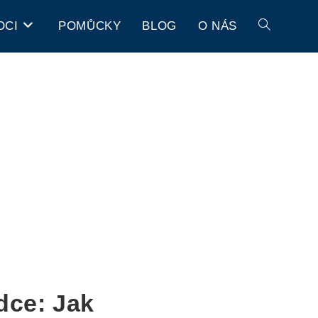
OCI
POMŮCKY
BLOG
O NÁS
dce: Jak