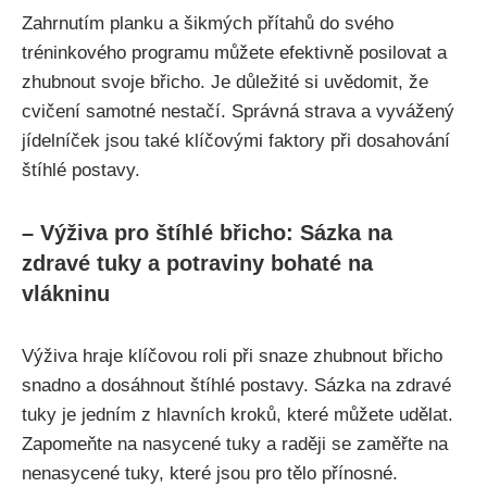
Zahrnutím​ planku a⁤ šikmých přítahů do svého⁣
tréninkového programu můžete⁣ efektivně‌ posilovat ⁤a
zhubnout svoje břicho. ‌Je důležité si⁣ uvědomit, že
cvičení ‌samotné nestačí. Správná strava a vyvážený
jídelníček jsou také klíčovými‍ faktory při dosahování
štíhlé ‌postavy.
– Výživa ‍pro⁣ štíhlé břicho: Sázka⁢ na
zdravé tuky a potraviny bohaté na⁤
vlákninu
Výživa hraje klíčovou roli⁤ při‍ snaze zhubnout břicho
snadno a⁤ dosáhnout štíhlé postavy. Sázka na zdravé
tuky je jedním z hlavních kroků, které můžete udělat.
Zapomeňte na nasycené ⁤tuky a raději ⁢se⁤ zaměřte na
nenasycené tuky,⁤ které jsou ‌pro tělo přínosné.