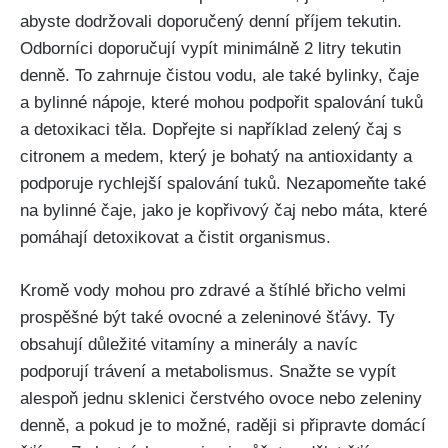
abyste dodržovali⁢ doporučený denní ⁢příjem tekutin.
Odborníci ⁢doporučují vypít minimálně 2 litry tekutin
denně. To zahrnuje čistou vodu,‍ ale také bylinky, ‌čaje
‍a bylinné nápoje, které mohou podpořit spalování tuků
a detoxikaci těla. Dopřejte si například zelený čaj s⁢
citronem a medem,⁢ který ‍je⁢ bohatý na antioxidanty a​
podporuje rychlejší spalování tuků. Nezapomeňte také
⁢na​ bylinné čaje, jako je⁣ kopřivový čaj nebo⁣ máta, které
pomáhají detoxikovat⁢ a‌ čistit organismus.
Kromě‌ vody mohou pro zdravé ‍a ⁤štíhlé břicho velmi
prospěšné být ​také ovocné‌ a zeleninové šťávy. Ty
obsahují důležité vitamíny⁣ a minerály a⁢ navíc
podporují trávení a metabolismus. Snažte se vypít
⁣alespoň jednu⁤ sklenici čerstvého ovoce nebo zeleniny
denně,⁣ a pokud je to možné, raději si připravte‍ domácí