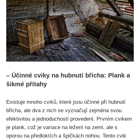
– Účinné ⁣cviky na hubnutí břicha: Plank a
šikmé ⁤přítahy
Existuje mnoho cviků, které jsou účinné ‍při hubnutí
břicha, ale dva z nich se vyznačují zejména svou
efektivitou a⁢ jednoduchostí provedení. ​Prvním cvikem‍
je ⁤plank, což je variace ​na⁢ ležení ‍na zemi,​ ale s
oporou na‌ předloktích⁣ a špičkách​ nohou. Tento ⁢cvik⁤