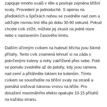
zapojuje mnoho svalů‍ v těle a posiluje ⁢zejména břišní
⁤svaly.⁢ Provedení‌ je jednoduché. S oporou na⁣
předloktích a špičkách nohou se zvedněte nad zem a
udržujte rovnou linii‌ těla po dobu ⁤30-60 ​sekund. Pokud
chcete cvik ztížit, můžete ‍jej zkusit na jedné noze
nebo s nastavením časového limitu.
Dalším ⁢účinným cvikem na‌ hubnutí břicha jsou šikmé
přítahy. Tento cvik znamená lehnutí si ⁤na záda​ s
⁢pokrčenými koleny a nohy zakřížené přes sebe. Poté
se pomalu zvedněte až do polohy, kdy⁢ jsou ramena
nad ‍zemí a přitáhněte loktem ke kolenům. Tímto
cvikem se soustředíte na břišní svaly na straně ⁣a
pomáhá snižovat tukovou ⁤vrstvu⁣ na‌ břiše. Pro
dosažení ​maximálního efektu ⁢opakujte 10-15 přítahů
na každou stranu.