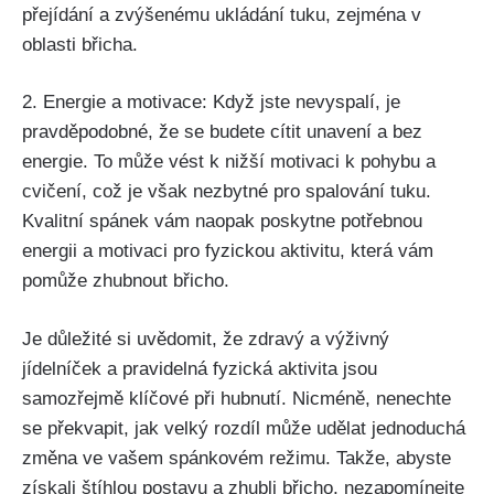
přejídání a zvýšenému ukládání tuku, zejména v
oblasti břicha.
2. Energie a motivace: Když jste nevyspalí, je
‍pravděpodobné, ⁢že se budete cítit unavení a bez
⁣energie. ⁤To může‍ vést k ‍nižší⁣ motivaci k pohybu a
cvičení, což je však nezbytné ⁢pro spalování tuku.
Kvalitní spánek vám naopak poskytne potřebnou
energii a motivaci​ pro fyzickou ​aktivitu, která vám
pomůže zhubnout‌ břicho.
Je ⁤důležité ​si uvědomit, ‌že zdravý a ⁤výživný
jídelníček a pravidelná fyzická‌ aktivita jsou‌
samozřejmě​ klíčové při hubnutí. Nicméně, nenechte
se⁤ překvapit, jak velký rozdíl může udělat jednoduchá
⁤změna ve vašem⁣ spánkovém režimu. Takže, ‌abyste
získali štíhlou postavu a zhubli břicho, nezapomínejte