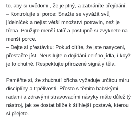
to, aby⁢ si uvědomil, že⁣ je plný, ⁢a⁤ zabráníte přejídání.
– Kontrolujte si‍ porce: Snažte se vyvážit svůj
jídelníček a nejíst větší množství potravin,‍ než je
třeba. ​Použijte ⁢menší talíř ⁤a postupně si zvyknete na
menší​ porce.
– Dejte si přestávku: Pokud cítíte, že⁢ jste nasyceni,
přestaňte jíst. Neusilujte o⁢ dojídání celého jídla, i když
‍je to chutné. Respektujte přirozené signály těla.
Paměňte si, že zhubnutí břicha vyžaduje určitou míru
disciplíny a trpělivosti. Přesto s těmito babskými⁣
radami a⁢ zdravými stravovacími návyky máte důležitý
nástroj, ‌jak se dostat⁤ blíže k štíhlejší postavě, kterou
si⁤ přejete.