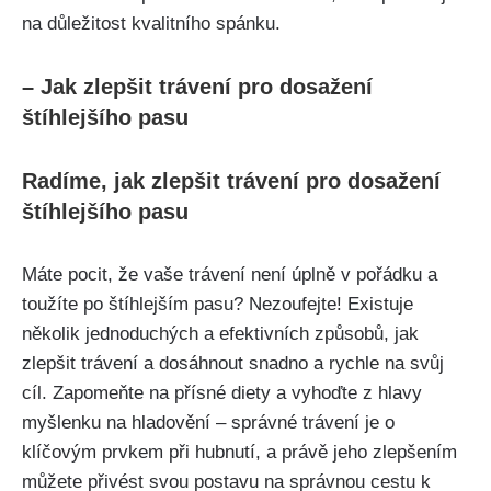
na důležitost kvalitního⁢ spánku.
– Jak zlepšit trávení ⁤pro‍ dosažení
štíhlejšího pasu
Radíme,‍ jak zlepšit trávení pro dosažení
⁣štíhlejšího pasu
Máte pocit,⁤ že vaše trávení není ⁢úplně v pořádku‌ a
toužíte po štíhlejším pasu? Nezoufejte! Existuje
několik jednoduchých a efektivních ‌způsobů, jak⁣
zlepšit trávení a​ dosáhnout snadno a rychle na svůj
cíl. Zapomeňte na přísné ‌diety a vyhoďte​ z ​hlavy
myšlenku ‍na⁤ hladovění – správné ⁤trávení ‌je o
klíčovým prvkem při hubnutí, ⁢a ⁣právě‍ jeho zlepšením
můžete‌ přivést svou postavu na správnou cestu k⁣