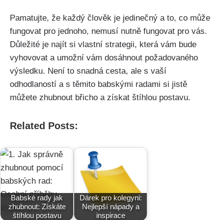
Pamatujte, že každý člověk‍ je jedinečný a to, co⁤ může
fungovat pro ⁢jednoho, nemusí nutně‌ fungovat pro vás.
‍Důležité⁣ je ‌najít​ si‌ vlastní strategii, která vám bude
vyhovovat⁢ a umožní⁣ vám⁢ dosáhnout požadovaného
výsledku.⁣ Není⁤ to snadná⁢ cesta,⁢ ale s vaší
odhodlaností a s těmito babskými radami si jistě
můžete zhubnout břicho a získat štíhlou postavu.
Related Posts:
Babské rady jak
Dárek pro kolegyni:
zhubnout: Získáte
Nejlepší nápady a
štíhlou postavu
inspirace