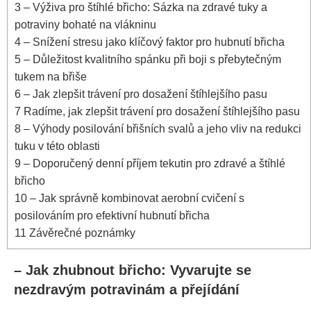
3
– Výživa ‍pro⁣ štíhlé břicho: Sázka⁢ na zdravé tuky a
potraviny bohaté na⁤ vlákninu
4
– ⁣Snížení‌ stresu jako klíčový ⁣faktor pro ​hubnutí břicha
5
– Důležitost‌ kvalitního spánku při boji s přebytečným
tukem na břiše
6
– Jak zlepšit trávení ⁤pro‍ dosažení štíhlejšího pasu
7
Radíme,‍ jak zlepšit trávení pro dosažení ⁣štíhlejšího pasu
8
– Výhody posilování břišních svalů ⁢a jeho ‍vliv na ​redukci
tuku v ​této ⁢oblasti
9
– ‍Doporučený denní ⁣příjem ⁤tekutin pro zdravé a štíhlé⁢
břicho
10
– Jak správně​ kombinovat aerobní cvičení⁢ s‍
posilováním pro efektivní hubnutí břicha
11
Závěrečné poznámky
– Jak zhubnout břicho: ⁢Vyvarujte se
nezdravým potravinám a přejídání