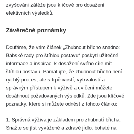
zvyšování zátěže ​jsou⁤ klíčové pro‍ dosažení
efektivních​ výsledků.
Závěrečné poznámky
Doufáme, že​ vám článek „Zhubnout břicho snadno: ​
Babské rady⁤ pro štíhlou​ postavu“ poskytl užitečné
informace a inspiraci k dosažení svého⁤ cíle mít
štíhlou postavu. Pamatujte, že zhubnout ⁣břicho není
rychlý proces, ale s‌ trpělivostí, vytrvalostí a
správným⁢ přístupem k výživě a cvičení můžete
dosáhnout‍ požadovaných výsledků. Zde jsou klíčové
poznatky, které si můžete ‍odnést ‍z‌ tohoto článku:
1. Správná výživa je základem pro zhubnutí břicha.
Snažte se ​jíst vyvážené a zdravé jídlo, bohaté na