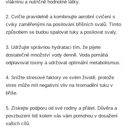
vlákninu a nutričně​ hodnotné látky.
2. Cvičte pravidelně a kombinujte‍ aerobní cvičení s
cviky zaměřenými na posilování⁣ břišních svalů. Tímto
způsobem se budou spalovat tuky a ‌posilovat svaly.
3. Udržujte správnou⁤ hydrataci tím, že pijete
dostatečné množství vody ⁣denně.‌ Voda‍ pomáhá
odplavovat toxiny‌ a udržovat optimální metabolismus.
4. Snížte stresové ‍faktory ‌ve svém životě, protože
stres může mít negativní vliv na hromadění tuku v
břiše.
5. Získejte podporu od ​své rodiny a přátel. Důvěra a
povzbuzení lidí ‍kolem ⁣vás ‍vám pomohou v dosažení
vašich cílů.