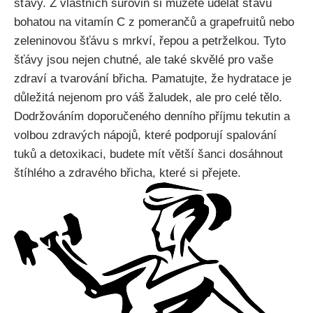
šťávy. Z ⁢vlastních surovin⁣ si můžete udělat šťávu
bohatou na vitamín ‌C z pomerančů⁤ a grapefruitů‌ nebo
zeleninovou ‍šťávu s⁤ mrkví, řepou a petrželkou. Tyto
šťávy jsou nejen chutné, ale také ⁤skvělé pro vaše
zdraví a tvarování břicha.⁤ Pamatujte, že⁣ hydratace je
důležitá nejenom pro váš žaludek, ale pro celé tělo.​
Dodržováním doporučeného denního ​příjmu tekutin a
volbou zdravých nápojů, které podporují spalování
tuků a detoxikaci,​ budete mít větší šanci dosáhnout
štíhlého ‍a zdravého ⁤břicha,​ které si přejete.