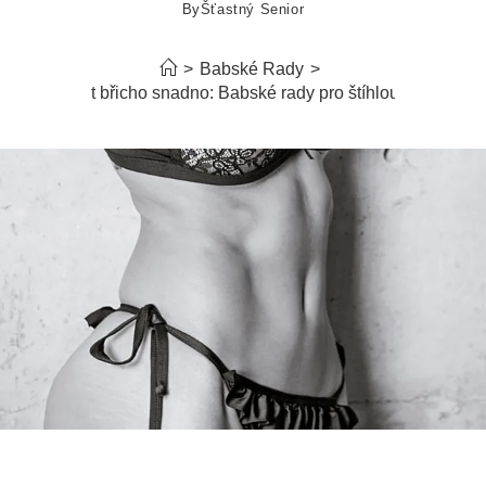
By
Šťastný Senior
>
Babské Rady
>
Zhubnout břicho snadno: Babské rady pro štíhlou postavu