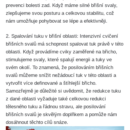
‍prevenci bolesti zad. Když máme silné břišní⁢ svaly,
⁤zlepšujeme svou​ posturu a celkovou stabilitu, což
nám ‌umožňuje pohybovat se lépe a efektivněji.
2. Spalování tuku v břišní oblasti: Intenzivní cvičení
břišních svalů má schopnost spalovat tuk právě v této
oblasti. Když⁤ provádíme cviky zaměřené na břicho,‍
stimulujeme svaly, které spalují ⁢energii a‌ tuky ve
svém okolí. To znamená, že posilováním břišních
svalů můžeme ‌snížit nežádoucí tuk‍ v této‌ oblasti a
vytvořit více definované a​ štíhlejší⁤ břicho.
Samozřejmě je důležité si uvědomit, že‍ redukce ​tuku
z dané oblasti vyžaduje také⁢ celkovou⁣ redukci
tělesného‌ tuku a řádnou stravu, ale posilování
břišních svalů je⁣ skvělým doplňkem a pomůže ⁤nám
dosáhnout těchto cílů snáze.