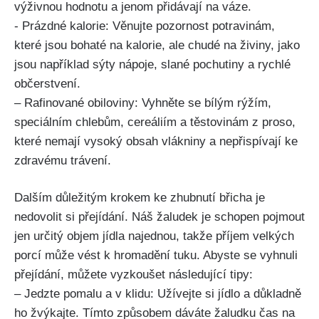
výživnou hodnotu a ⁣jenom přidávají ​na váze.
-⁣ Prázdné⁣ kalorie: ​Věnujte pozornost potravinám,
které ‍jsou bohaté​ na ⁣kalorie, ale chudé na ​živiny, jako
jsou například sýty nápoje, slané pochutiny a rychlé
občerstvení.
– Rafinované ⁢obiloviny: Vyhněte se ‍bílým rýžím,
speciálním‍ chlebům, ‌cereáliím a těstovinám z⁣ proso,
které nemají vysoký obsah vlákniny a nepřispívají‍ ke
zdravému trávení.
Dalším důležitým krokem ke zhubnutí břicha je
nedovolit si přejídání.⁣ Náš‍ žaludek je schopen pojmout
jen určitý objem jídla najednou, takže příjem velkých
porcí⁣ může vést‌ k hromadění tuku. Abyste se vyhnuli
přejídání, můžete⁤ vyzkoušet následující⁣ tipy:
– Jedzte​ pomalu a​ v klidu: Užívejte si jídlo a důkladně
ho žvýkajte. ⁣Tímto způsobem dáváte žaludku čas na