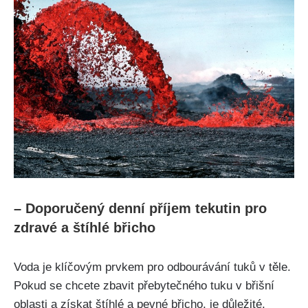
– ‍Doporučený denní ⁣příjem ⁤tekutin pro
zdravé a štíhlé⁢ břicho
Voda​ je klíčovým prvkem pro ⁣odbourávání tuků v⁣ těle.
Pokud ‍se‌ chcete zbavit‌ přebytečného tuku⁣ v břišní
oblasti a získat štíhlé ⁤a pevné břicho, je důležité,⁤