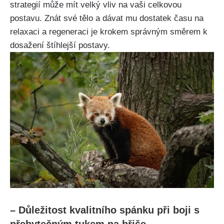
strategií ⁣může⁤ mít velký vliv‍ na vaši celkovou
postavu. Znát své tělo a dávat ⁤mu dostatek ⁤času na​
relaxaci ⁣a regeneraci je krokem správným směrem k
dosažení​ štíhlejší⁢ postavy.
– Důležitost‌ kvalitního spánku při boji s