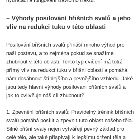
hydrataci a fungování trávicího traktu.
– Výhody posilování břišních svalů ⁢a jeho
‍vliv na ​redukci tuku v ​této ⁢oblasti
Posilování břišních svalů přináší⁢ mnoho výhod ​pro
naši postavu, a⁢ to zejména pokud ‌se snažíme
zhubnout ⁤v⁢ této oblasti. Tento typ cvičení má totiž
přímý vliv na redukci tuku v břišní ‍oblasti a pomáhá
nám dosáhnout ⁢štíhlejšího a⁢ pevnějšího vzhledu. Jaké
jsou tedy hlavní výhody ‍posilování ‍břišních svalů a
⁢jak to ovlivňuje náš cíl zhubnout?
1. ⁢Zpevnění břišních svalů: Pravidelný trénink‍ břišních
svalů pomáhá posílit a zpevnit tuto oblast našeho těla.
Silné‍ břišní svaly ⁢nejen vytvářejí pevný základ ‍pro
celé⁤ tělo, ale také ​přispívají⁤ k lepšímu držení těla ‌a