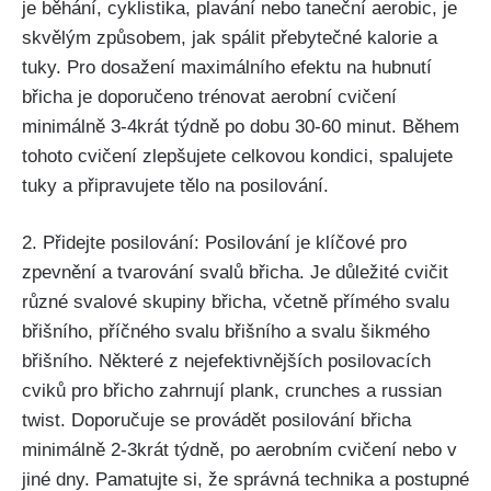
je běhání, cyklistika, plavání ‍nebo taneční aerobic, je
skvělým způsobem, ​jak spálit přebytečné‍ kalorie‌ a
⁢tuky.⁢ Pro dosažení maximálního⁤ efektu‌ na hubnutí
břicha je‍ doporučeno trénovat aerobní cvičení
minimálně 3-4krát ‌týdně po​ dobu 30-60 minut. Během
tohoto cvičení zlepšujete celkovou kondici, ‍spalujete
tuky a připravujete tělo⁢ na posilování.
2. Přidejte posilování: Posilování je klíčové pro⁢
zpevnění a tvarování svalů ‍břicha. Je důležité cvičit⁣
různé‍ svalové skupiny břicha, včetně ⁤přímého svalu
břišního, příčného svalu břišního a svalu šikmého
břišního.​ Některé z​ nejefektivnějších posilovacích
cviků pro břicho zahrnují plank, ⁣crunches a russian
twist. Doporučuje se provádět posilování břicha
minimálně 2-3krát týdně, ⁣po aerobním cvičení nebo v
jiné ⁣dny. Pamatujte si, že správná technika a postupné