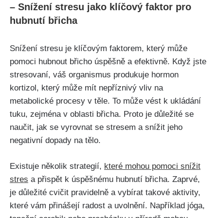
– ⁣Snížení‌ stresu jako klíčový ⁣faktor pro ​
hubnutí břicha
Snížení stresu je klíčovým faktorem, ‌který může
pomoci hubnout břicho‍ úspěšně a efektivně.‍ Když jste
​stresovaní, váš organismus produkuje‍ hormon ​
kortizol, který​ může mít nepříznivý‍ vliv‍ na
metabolické procesy ​v těle. To může vést k ukládání
tuku, zejména v⁣ oblasti břicha. Proto je důležité se‌
naučit,‍ jak ‍se vyrovnat se stresem a snížit jeho
negativní dopady⁢ na tělo.
Existuje několik strategií,
které‌ mohou pomoci snížit
stres
a přispět k úspěšnému hubnutí břicha. Zaprvé,
je důležité cvičit pravidelně⁣ a vybírat takové aktivity,
které⁢ vám přinášejí radost a uvolnění. Například jóga,