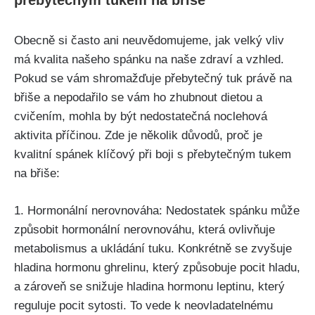
přebytečným tukem na břiše
Obecně si často ani neuvědomujeme, jak‌ velký vliv
má kvalita našeho spánku na ‍naše zdraví a‍ vzhled.⁣
Pokud se vám shromažďuje ‌přebytečný tuk ⁤právě na
břiše a ‌nepodařilo se ‌vám ho zhubnout​ dietou ‌a
cvičením, mohla ⁣by být nedostatečná noclehová
aktivita příčinou. Zde je několik důvodů, proč ⁢je
kvalitní spánek klíčový při ‍boji‍ s přebytečným tukem
na břiše:
1. Hormonální nerovnováha: Nedostatek spánku‍ může
způsobit ​hormonální nerovnováhu, která ​ovlivňuje
‌metabolismus a ukládání tuku.⁤ Konkrétně se ‍zvyšuje​
hladina‌ hormonu ghrelinu, který způsobuje pocit hladu,
a‍ zároveň se snižuje‍ hladina⁢ hormonu leptinu, ‍který
reguluje pocit sytosti. To ​vede k ‍neovladatelnému