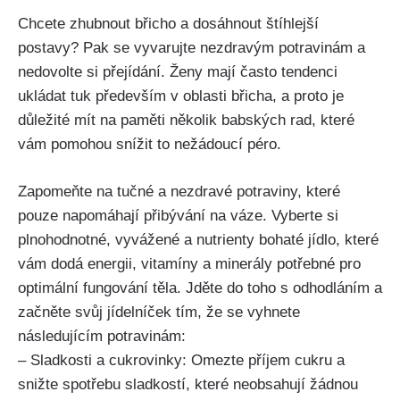
Chcete ⁢zhubnout ‌břicho a dosáhnout štíhlejší
postavy? Pak se vyvarujte nezdravým potravinám a
nedovolte si přejídání. Ženy mají často tendenci
‌ukládat⁤ tuk především​ v oblasti břicha,⁢ a proto je
⁤důležité mít na paměti několik‍ babských rad, ‍které
vám ⁢pomohou snížit​ to nežádoucí péro.
Zapomeňte na ​tučné a nezdravé​ potraviny, které
pouze ‍napomáhají ⁤přibývání na váze. ​Vyberte⁤ si
plnohodnotné, vyvážené​ a​ nutrienty bohaté ⁢jídlo, které
vám dodá energii, vitamíny a minerály potřebné ‍pro
optimální fungování těla.⁢ Jděte ⁤do toho s odhodláním a
začněte svůj ​jídelníček tím, že se vyhnete
následujícím potravinám:
– Sladkosti a cukrovinky: Omezte​ příjem cukru a
snižte spotřebu sladkostí, které neobsahují žádnou⁤