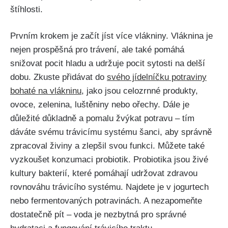
štíhlosti.
Prvním krokem​ je začít ⁢jíst ⁤více⁢ vlákniny. Vláknina je​
nejen prospěšná pro trávení, ale také ⁢pomáhá
snižovat ‍pocit hladu a⁣ udržuje pocit sytosti na ‍delší
dobu. ⁣Zkuste přidávat do
svého jídelníčku⁣ potraviny
bohaté na vlákninu
, jako jsou celozrnné produkty,
ovoce, zelenina,​ luštěniny nebo ⁣ořechy. Dále ​je‌
důležité důkladně a pomalu žvýkat potravu – tím‌
dáváte svému trávicímu ‌systému ​šanci, aby⁣ správně
‌zpracoval živiny⁣ a zlepšil svou funkci. Můžete také
vyzkoušet konzumaci probiotik. Probiotika jsou živé‌
kultury bakterií, které⁤ pomáhají udržovat zdravou
rovnováhu trávicího systému. Najdete je ‌v⁣ jogurtech ​
nebo fermentovaných ‌potravinách. A nezapomeňte
dostatečně pít – voda je nezbytná pro správné