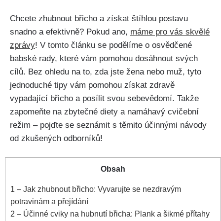
Chcete zhubnout ⁤břicho a získat‌ štíhlou postavu
snadno a efektivně? Pokud‍ ano,⁤
máme⁣ pro‍ vás skvělé
zprávy
! V tomto článku se podělíme o osvědčené
babské rady, které vám⁣ pomohou dosáhnout svých⁢
cílů. Bez ⁤ohledu na to, zda jste ⁤žena⁤ nebo muž, tyto
jednoduché tipy‌ vám ‍pomohou‍ získat zdravě ​
vypadající břicho ⁤a posílit svou ⁤sebevědomí. Takže
zapomeňte na zbytečné diety a namáhavý cvičební‌
režim – pojďte se seznámit s těmito účinnými návody
od​ zkušených​ odborníků!
Obsah
1
– Jak zhubnout břicho: ⁢Vyvarujte se nezdravým
potravinám a přejídání
2
– Účinné ⁣cviky na hubnutí břicha: Plank a šikmé ⁤přítahy