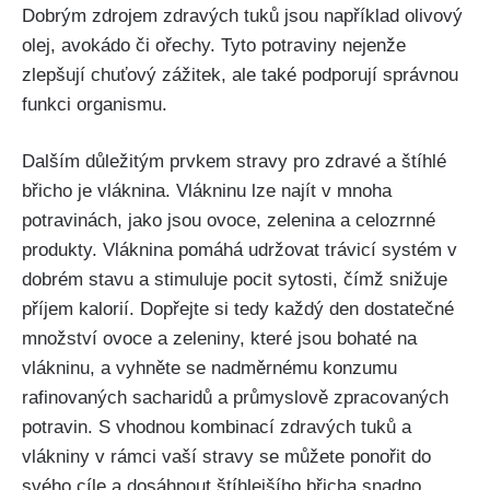
Dobrým‍ zdrojem zdravých tuků jsou například olivový
olej, avokádo či ořechy. Tyto potraviny nejenže‌
zlepšují chuťový zážitek, ⁣ale také ​podporují správnou
funkci organismu.
Dalším důležitým prvkem⁢ stravy pro zdravé a štíhlé
břicho je ‍vláknina. Vlákninu lze najít v⁢ mnoha
potravinách, jako‍ jsou ovoce, zelenina a celozrnné
produkty.‍ Vláknina pomáhá udržovat trávicí systém v
dobrém​ stavu ⁢a stimuluje pocit sytosti, čímž snižuje
příjem kalorií. Dopřejte si tedy každý den dostatečné
množství ⁢ovoce⁤ a​ zeleniny, které jsou bohaté​ na
vlákninu, ​a vyhněte se nadměrnému konzumu
⁤rafinovaných sacharidů a ⁣průmyslově ⁢zpracovaných
potravin. S‍ vhodnou kombinací zdravých tuků a
vlákniny v rámci vaší‌ stravy se⁤ můžete ponořit do
svého⁢ cíle a dosáhnout štíhlejšího‍ břicha snadno.