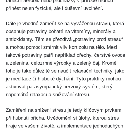
taneční aerobik nebo procházky v přírodě‌ mohou
přinést nejen fyzické, ale i⁣ duševní⁢ uvolnění.
Dále je vhodné zaměřit se na​ vyváženou ‍stravu, která
obsahuje ⁢potraviny bohaté‌ na vitamíny, minerály a
antioxidanty. Těm ⁢se přezdívá „potraviny‌ proti stresu“
a mohou ⁢pomoci zmírnit vliv kortizolu na⁣ tělo. Mezi
takové potraviny patří například ořechy, čerstvé ovoce
a zelenina, celozrnné výrobky a ​zelený čaj.⁢ Kromě
toho je také ‍důležité⁤ se naučit relaxační techniky,​ jako⁤
je ⁣meditace či hluboké dýchání. Tyto praktiky mohou
aktivovat ⁣parasympatický nervový systém, který
napomáhá relaxaci a snižování stresu.
Zaměření na snížení stresu je tedy klíčovým prvkem
při hubnutí břicha. Uvědomění si úlohy, kterou stres
hraje ve vašem⁣ životě, ⁣a implementace jednoduchých