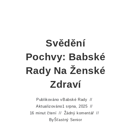
Svědění
Pochvy: Babské
Rady Na Ženské
Zdraví
Publikováno v
Babské Rady
Aktualizováno
1 srpna, 2025
16 minut čtení
Žádný komentář
By
Šťastný Senior