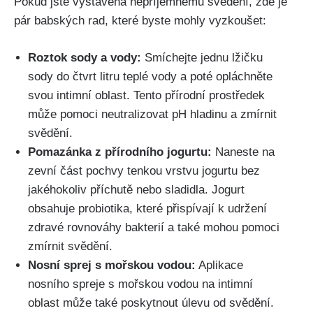
Pokud jste vystavena nepříjemnému svědění, zde je⁣
pár ‌babských ⁤rad,⁢ které byste​ mohly vyzkoušet:
Roztok sody a ⁣vody:
Smíchejte jednu lžičku
sody⁤ do ​čtvrt litru teplé vody‍ a poté opláchněte
svou intimní oblast. Tento přírodní prostředek
může pomoci neutralizovat pH hladinu ⁤a zmírnit
svědění.
Pomazánka z přírodního jogurtu:
Naneste na
zevní část pochvy tenkou vrstvu jogurtu bez
jakéhokoliv příchutě nebo sladidla. Jogurt
obsahuje probiotika, ‌které přispívají k udržení
zdravé rovnováhy bakterií a také ⁢mohou pomoci‌
zmírnit svědění.
Nosní‌ sprej ‍s mořskou⁤ vodou:
⁢Aplikace
nosního spreje s mořskou vodou ⁢na intimní
oblast může také poskytnout ⁢úlevu od svědění.