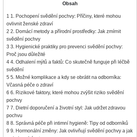
Obsah
1
1.‍ Pochopení svědění pochvy: Příčiny, které mohou
ovlivnit ženské‍ zdraví
2
2.‍ Domácí ‌metody a přírodní prostředky: Jak zmírnit
svědění pochvy
3
3. Hygienické praktiky pro prevenci ⁣svědění pochvy:
‌Proč jsou důležité
4
4. Odhalení mýtů a faktů: Co skutečně funguje při léčbě
svědění
5
5. Možné komplikace a kdy se obrátit na odborníka:
Včasná péče o zdraví
6
6. ⁤Rizikové faktory, které mohou zvýšit riziko svědění
pochvy
7
7. Dietní ‌doporučení a ‍životní styl:‍ Jak udržet zdravou‌
pochvu
8
8. Správná péče při intimní hygieně: Tipy od odborníků
9
9. Hormonální změny: Jak ovlivňují svědění pochvy a jak