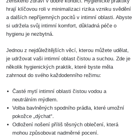
ženského zdraví v dobré kondici. Hygienické praktiky
hrají klíčovou roli v minimalizaci rizika vzniku svědění
a dalších nepříjemných⁤ pocitů ​v intimní oblasti. Abyste
si udržela svůj intimní komfort, důkladná péče o ​
hygienu je nezbytná.
Jednou⁤ z nejdůležitějších⁤ věcí, kterou můžete udělat,
je udržovat vaši intimní oblast čistou a suchou. Zde je
několik hygienických praktik, které byste měla⁢
zahrnout do svého každodenního režimu:
Časté mytí intimní oblasti čistou vodou a
neutrálním​ mýdlem.
Volba bavlněných spodního prádla, které umožní
pokožce „dýchat“.
Odložení nošení příliš ‍těsných oblečení, která
mohou způsobovat ‌nadměrné⁢ pocení.