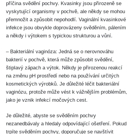
příčina svědění⁣ pochvy. Kvasinky jsou ⁣přirozeně se
vyskytující ⁤organismy v pochvě, ale někdy se⁢ mohou
přemnožit a způsobit nepohodlí. Vaginální kvasinkové
infekce ⁣jsou obvykle doprovázeny svěděním, pálením
a ‌někdy i výtokem s typickou strukturou a vůní.
– Bakteriální vaginóza: Jedná se o nerovnováhu
bakterií v pochvě, ‌která může způsobit svědění,
štiplavý zápach a výtok. Někdy je přirozenou reakcí
na změnu pH prostředí nebo na používání určitých
kosmetických výrobků. Je důležité ⁣léčit ‍bakteriální
vaginózu, protože může vést k vážnějším problémům,
jako je ​vznik infekcí močových cest.
Je důležité, ‌abyste se svěděním pochvy
⁤nezanedbávaly a hledaly odpovídající ošetření. Pokud​
trpíte svěděním pochvy, doporučuje se navštívit