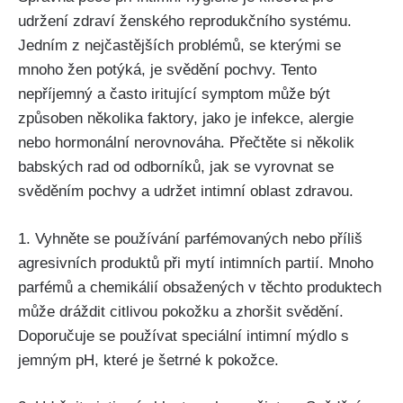
udržení zdraví ženského reprodukčního systému.
Jedním z nejčastějších​ problémů, se kterými se
mnoho žen potýká, je svědění pochvy. Tento
nepříjemný a často ‌iritující symptom může být
způsoben několika faktory,​ jako je infekce, alergie
nebo hormonální nerovnováha. Přečtěte si několik
babských rad ​od odborníků, jak se vyrovnat se
svěděním pochvy a udržet intimní oblast zdravou.
1. Vyhněte se používání parfémovaných nebo příliš
agresivních produktů při ⁢mytí intimních partií. Mnoho
⁤parfémů a chemikálií ‍obsažených v těchto produktech
může dráždit citlivou pokožku​ a zhoršit svědění.
Doporučuje se používat speciální intimní mýdlo ⁢s
jemným⁢ pH, které je šetrné k pokožce.