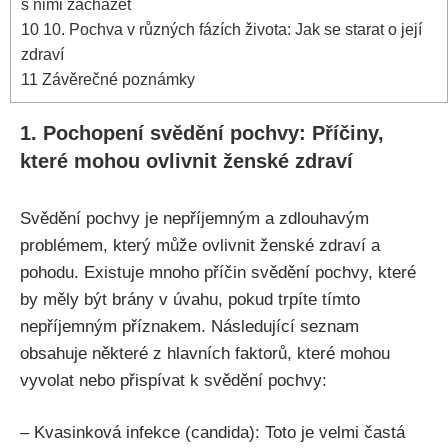
s nimi zacházet
10
10. Pochva v různých fázích života: Jak se starat o‌ její
zdraví
11
Závěrečné‍ poznámky
1.‍ Pochopení svědění pochvy: Příčiny,
které mohou ovlivnit ženské‍ zdraví
Svědění pochvy je nepříjemným a zdlouhavým
problémem, který může ovlivnit ženské zdraví a
pohodu. Existuje‌ mnoho příčin svědění pochvy, které
by měly být brány v úvahu, pokud trpíte tímto
nepříjemným příznakem. Následující seznam
obsahuje některé z hlavních faktorů, které mohou
vyvolat nebo přispívat k svědění pochvy:
– Kvasinková infekce (candida): Toto​ je velmi častá