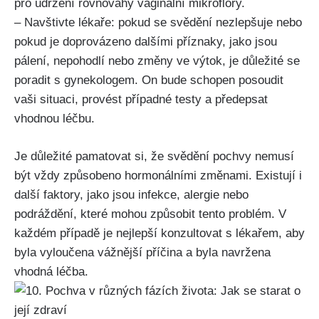
pro udržení rovnováhy⁢ vaginální mikroflóry.
– Navštivte lékaře: pokud​ se svědění nezlepšuje nebo
pokud ⁣je doprovázeno dalšími příznaky, jako ‍jsou
pálení, nepohodlí nebo změny ve výtok, je ‍důležité se
poradit s ⁣gynekologem. On bude schopen posoudit
vaši situaci, provést případné testy a předepsat
vhodnou léčbu.
Je důležité pamatovat si, že svědění pochvy nemusí
být vždy způsobeno hormonálními změnami. Existují i
⁤další⁢ faktory, jako jsou ⁤infekce, alergie nebo
podráždění, které mohou způsobit tento problém. V
každém případě je​ nejlepší konzultovat ⁤s lékařem, aby
byla vyloučena vážnější ⁣příčina a byla navržena
vhodná léčba.