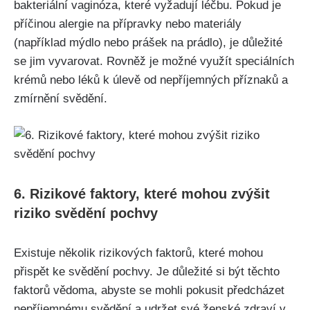
bakteriální vaginóza, které vyžadují léčbu. Pokud je
příčinou alergie na přípravky nebo materiály⁣
(například mýdlo nebo prášek ⁤na prádlo), je důležité
se jim vyvarovat. Rovněž je možné využít speciálních
krémů nebo léků k úlevě od nepříjemných příznaků‍ a
zmírnění svědění.
6. ⁤Rizikové faktory, které mohou zvýšit
riziko svědění pochvy
Existuje několik rizikových faktorů, které‌ mohou
přispět ke svědění pochvy. Je důležité si být těchto⁣
faktorů vědoma, abyste ⁤se mohli pokusit předcházet
nepříjemnému svědění a udržet své ženské zdraví v