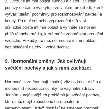
2. Udržujte intimní oblast suchou ‍a čistou. Svědění
pochvy ​se často vyskytuje ve vlhkém prostředí, které
vytváří ideální podmínky pro rozmnožování bakterií a
‍houby. Po močení nebo vyprázdnění střev⁣ si
důkladně⁢ otřete intimní⁤ oblast a vyhněte se nošení
příliš těsného prádla, které může ⁣zabraňovat proudění
vzduchu. ‍Pokud je to možné, nechte intimní ‌oblast
bez oblečení na chvíli volně dýchat.
9. Hormonální změny: Jak ovlivňují
svědění pochvy a jak s nimi zacházet
Hormonální změny mají značný vliv na ženské tělo a
mohou mít nežádoucí účinky na vaginální zdraví.
Jedním z nejčastějších problémů je svědění pochvy,
které může být způsobeno hormonálními
nerovnováhami. Když dochází‍ ke změnám hormonů,