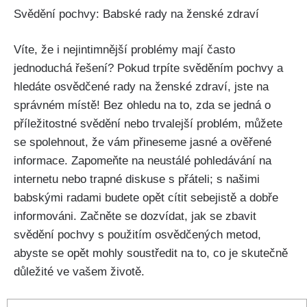
Svědění pochvy: Babské rady na⁤ ženské zdraví
Víte, že i nejintimnější problémy mají často
jednoduchá řešení? Pokud trpíte svěděním pochvy a
hledáte osvědčené rady na ženské zdraví, jste na
‌správném místě! Bez ohledu na to, zda se jedná o
‌příležitostné svědění nebo ⁢trvalejší problém, můžete⁤
se spolehnout, že vám přineseme jasné a ověřené
informace. Zapomeňte na neustálé⁣ pohledávání na
internetu nebo trapné diskuse ‍s přáteli; s našimi
babskými radami budete opět‌ cítit sebejistě a dobře
informováni.‍ Začněte se ⁤dozvídat, jak se zbavit
svědění ​pochvy s použitím ⁣osvědčených metod,
abyste se opět mohly soustředit ​na to, co je skutečně ​
důležité ve vašem ⁣životě.