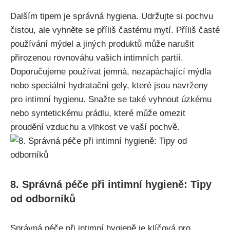
Dalším tipem je správná hygiena. Udržujte si pochvu
čistou, ale vyhněte se příliš častému mytí. Příliš časté
používání mýdel a jiných produktů může narušit
přirozenou rovnováhu vašich intimních partií.
Doporučujeme​ používat jemná,⁣ nezapáchající mýdla
nebo speciální hydratační gely, které jsou navrženy
pro intimní hygienu. Snažte se také vyhnout úzkému
nebo syntetickému prádlu, které může omezit
proudění⁢ vzduchu⁤ a vlhkost ve ⁢vaší pochvě.
8. Správná péče při intimní hygieně: Tipy
od odborníků
Správná péče při intimní hygieně je klíčová pro​