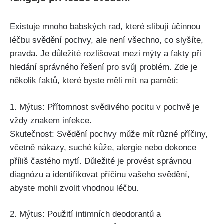
Existuje ‍mnoho babských rad, které slibují účinnou
léčbu‍ svědění pochvy, ale není ⁣všechno, co slyšíte,
pravda. Je důležité rozlišovat mezi ⁤mýty ‍a⁢ fakty při
hledání správného řešení pro svůj problém.​ Zde je
několik faktů,
které byste měli ⁣mít na‍ paměti
:
1. Mýtus: Přítomnost ​svědivého pocitu v pochvě je
vždy znakem⁤ infekce.
Skutečnost: Svědění pochvy může mít různé příčiny,
včetně nákazy, suché kůže, ​alergie nebo dokonce
příliš častého mytí. Důležité je ⁤provést správnou
diagnózu a identifikovat příčinu vašeho svědění,
abyste mohli zvolit vhodnou léčbu.
2. Mýtus: Použití⁢ intimních deodorantů a