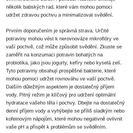
několik ​babských rad, které⁢ vám mohou pomoci
udržet zdravou pochvu a minimalizovat svědění.
Prvním doporučením je správná strava. ‌Určité
potraviny mohou vést k nerovnováze mikroflóry ‍ve ​
vaší pochvě, což může způsobit svědění. Zkuste se
zaměřit na konzumaci potravin bohatých na
probiotika, jako jsou jogurty, kefíry nebo kyselá zelí.⁤
Tyto potraviny‍ obsahují prospěšné bakterie, které
mohou pomoci⁣ udržet rovnováhu ve vaší pochvě.
Dalším důležitým aspektem je dostatečný příjem⁣
vody. Pitný režim ⁢je ​klíčový pro udržení optimální
hydratace ⁤vašeho těla i pochvy. Dbejte na dostatečný
⁢denní příjem vody a vyhýbejte se​ příliš ‌sladkým nebo
kofeinovým nápojům, které mohou negativně ovlivnit
vaše pH a přispět k problémům se svěděním.