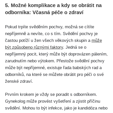
5. Možné komplikace a kdy se obrátit na
odborníka: Včasná péče o zdraví
Pokud trpíte svěděním pochvy, možná se‌ cítíte
nepříjemně a nevíte, co s tím. Svědění pochvy je
častou​ potíží u žen všech věkových skupin a
může
být způsobeno různými faktory
. Jedná se o
nepříjemný pocit, který může být doprovázen pálením,
zarudnutím nebo výtokem. Přestože svědění pochvy
⁤může‌ být nepříjemné, existuje ‍řada babských rad a
odborníků, na ​které se můžete‌ obrátit ​pro péči o své
ženské zdraví.
Prvním krokem je vždy se poradit⁣ s odborníkem.
Gynekolog může provést vyšetření ⁣a zjistit příčinu
svědění. Mohou to ⁣být ⁢infekce, jako je kandidóza nebo