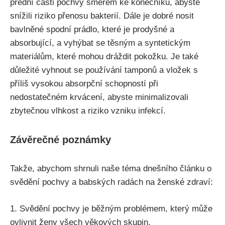
přední části pochvy směrem ke konečníku, abyste
snížili riziko přenosu bakterií. Dále je dobré‌ nosit
bavlněné spodní prádlo, které je prodyšné ‌a
absorbující, ⁢a vyhýbat se ⁣těsným a syntetickým
materiálům, které mohou dráždit pokožku.‌ Je také
důležité ⁢vyhnout se používání tamponů a vložek s
příliš vysokou absorpční ‌schopností při
nedostatečném krvácení, abyste minimalizovali
zbytečnou vlhkost a riziko vzniku infekcí.
Závěrečné‍ poznámky
Takže, abychom shrnuli naše téma dnešního článku o
svědění pochvy a babských‍ radách na ženské zdraví:
1. Svědění pochvy je běžným problémem, který může
ovlivnit ženy všech věkových skupin.