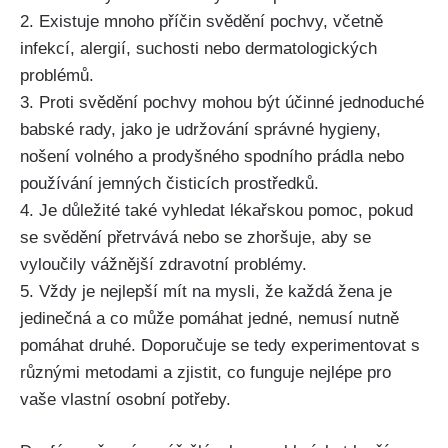
2. Existuje mnoho příčin svědění pochvy, včetně
infekcí,‍ alergií, suchosti nebo dermatologických
problémů.
3. Proti svědění pochvy mohou být účinné jednoduché
babské ⁤rady, jako je udržování správné hygieny,
nošení volného a ​prodyšného spodního prádla nebo
používání jemných čisticích prostředků.
4. Je důležité‌ také vyhledat ‌lékařskou pomoc, pokud
‌se ‍svědění ‍přetrvává nebo se zhoršuje, aby se ​
vyloučily vážnější zdravotní problémy.
5. Vždy je nejlepší mít na mysli, ‍že každá žena je
jedinečná a co ​může pomáhat jedné, nemusí nutně
pomáhat druhé. Doporučuje se tedy experimentovat s
různými metodami a ⁣zjistit, co funguje nejlépe pro
vaše vlastní osobní potřeby.