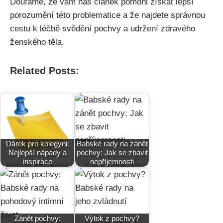
Doufáme, že vám náš článek pomohl získat lepší
porozumění této problematice a že najdete ‍správnou
cestu k léčbě svědění​ pochvy a udržení zdravého
ženského těla.
Related Posts:
Dárek pro kolegyni:
Babské rady na zánět
Nejlepší nápady a
pochvy: Jak se zbavit
inspirace
nepříjemnosti
Zánět pochvy:
Výtok z pochvy?