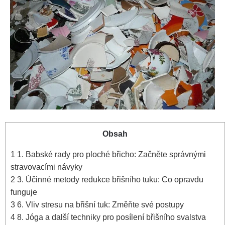
Obsah
1
1. Babské ⁣rady pro ploché břicho: ⁤Začněte správnými⁣
stravovacími návyky
2
3.‍ Účinné‍ metody redukce břišního tuku: Co ⁣opravdu
funguje
3
6. Vliv ⁣stresu na ⁤břišní ⁢tuk: Změňte své postupy
4
8. Jóga a⁤ další techniky‍ pro posílení‍ břišního svalstva