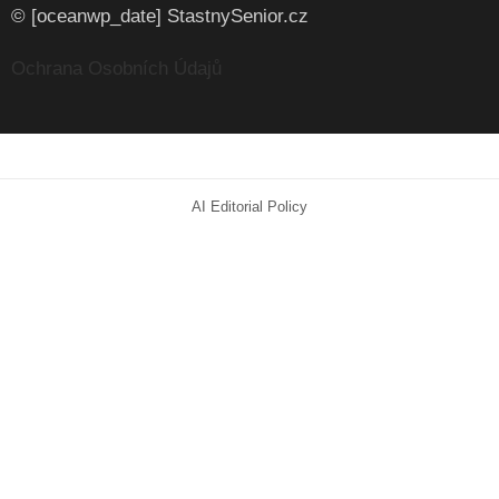
© [oceanwp_date] StastnySenior.cz
Ochrana Osobních Údajů
AI Editorial Policy