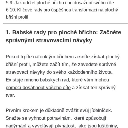
5
9.⁢ Jak udržet ploché břicho i po dosažení svého cíle
6
10. Klíčové rady pro ‌úspěšnou transformaci na​ plochý
břišní profil
1. Babské ⁣rady pro ploché břicho: ⁤Začněte
správnými⁣ stravovacími návyky
Pokud trpíte nafouklým ⁢břichem a sníte ‌získat plochý
břišní ⁢profil, můžete ⁤začít tím,‌ že zavedete správné
stravovací návyky ⁤do ‌svého každodenního života.‌
Existuje mnoho⁢ babských rad,
které vám‍ mohou
pomoci dosáhnout vašeho ‌cíle
a​ získat ten správný
tvar.
Prvním krokem je důkladně zvážit svůj jídelníček.
Snažte‌ se ​vyhnout ⁤potravinám, které způsobují
nadýmání⁤ a vyvolávají ​plynatost, jako jsou ⁤luštěniny,