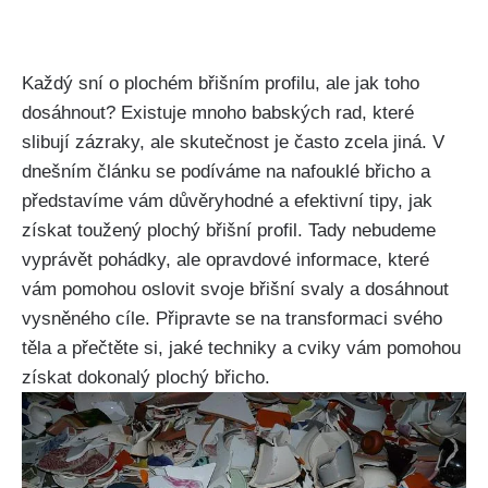
Každý sní ‍o⁤ plochém ‍břišním profilu, ale jak ‍toho
‍dosáhnout?‍ Existuje mnoho⁤ babských rad, které
slibují zázraky, ⁤ale skutečnost je často zcela jiná.⁢ V
dnešním článku se podíváme‍ na nafouklé břicho a
⁢představíme vám důvěryhodné⁢ a efektivní tipy, jak
získat toužený plochý břišní profil. Tady nebudeme
vyprávět​ pohádky, ale opravdové ⁢informace, které
vám pomohou ⁤oslovit ⁣svoje břišní ​svaly a dosáhnout
vysněného cíle. Připravte se⁢ na transformaci svého
těla a přečtěte si, jaké techniky ‍a cviky vám ⁣pomohou
získat dokonalý plochý břicho.