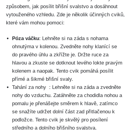
způsobem, jak ​posílit ⁤břišní svalstvo a dosáhnout⁤
vytouženého vzhledu. Zde ‌je několik účinných‍ cviků,
které vám‌ mohou pomoci:
Póza váčku
: Lehněte si na ‌záda⁢ s ‍nohama
‌ohnutýma ​v kolenou. Zvedněte nohy ⁢klanící se
⁣do pravého úhlu a zkřížte je.⁣ Držte ruce za
hlavou ‌a zkuste se ‍dotknout levého lokte pravým
‍kolenem a naopak. Tento cvik ​pomáhá posílit⁢
přímé a⁤ šikmé břišní svaly.
Tahání za nohy ⁢ : Lehněte si na‍ záda a zvedněte
nohy do⁢ vzduchu. Zatáhněte za ⁢chodidla nohou a
pomalu je přenášejte směrem k hlavě, ‌zatímco
se snažíte udržet dolní⁢ část zad⁢ přitlačenou k
‌podložce. ‍Tento cvik⁢ je ⁢skvělý​ pro posílení
‌středního a dolního⁤ břišního⁣ svalstva.