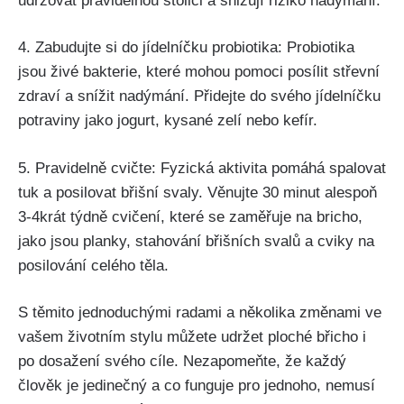
udržovat pravidelnou stolici ⁣a snižují riziko ‍nadýmání.
4. ​Zabudujte si do jídelníčku probiotika: Probiotika
jsou živé bakterie, které mohou pomoci posílit střevní
‍zdraví a snížit‌ nadýmání. Přidejte​ do svého​ jídelníčku
potraviny ​jako ‌jogurt,⁢ kysané zelí nebo kefír.
5. Pravidelně cvičte: Fyzická‌ aktivita ​pomáhá ⁤spalovat
tuk a​ posilovat břišní svaly. Věnujte 30 minut alespoň
3-4krát týdně cvičení, které se zaměřuje na bricho,
jako⁤ jsou planky, ⁢stahování břišních svalů‍ a ⁤cviky na
posilování‌ celého‍ těla.
S těmito ​jednoduchými​ radami a ⁣několika změnami ve‌
vašem životním stylu můžete udržet ploché břicho i
po dosažení‍ svého cíle.​ Nezapomeňte, že ⁤každý
člověk je jedinečný a ‌co funguje pro jednoho, ⁤nemusí