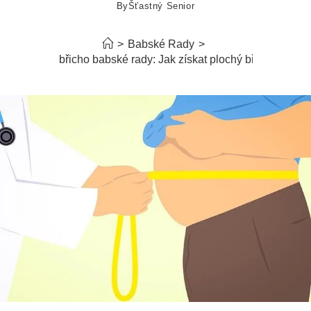
By
Šťastný Senior
>
Babské Rady
>
Nafouklé břicho babské rady: Jak získat plochý břišní profil