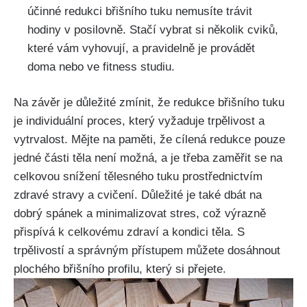
účinné redukci⁢ břišního tuku nemusíte trávit
hodiny v posilovně. Stačí vybrat si několik ‍cviků,
které ⁣vám vyhovují, ‍a pravidelně je provádět
doma nebo ⁤ve fitness studiu.
Na závěr je důležité⁣ zmínit, ‍že redukce ​břišního⁤ tuku
je‌ individuální ​proces, který ‌vyžaduje⁢ trpělivost a
vytrvalost. Mějte na paměti,⁣ že⁢ cílená redukce pouze⁢
jedné části těla není‍ možná, ‍a je třeba zaměřit se na
celkovou snížení tělesného ​tuku⁤ prostřednictvím
zdravé stravy a cvičení. Důležité‍ je také dbát na
dobrý spánek⁤ a minimalizovat​ stres, což výrazně
přispívá ‌k celkovému zdraví a⁤ kondici těla. S
trpělivostí a ⁣správným přístupem můžete⁢ dosáhnout
plochého břišního‌ profilu, který si ⁤přejete.