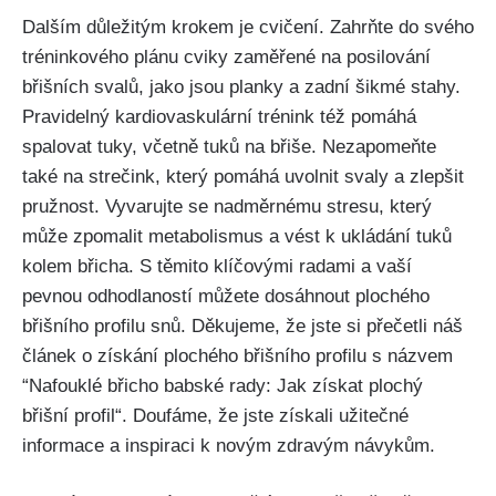
Dalším⁤ důležitým krokem je cvičení. Zahrňte do svého⁤
tréninkového plánu ‌cviky zaměřené na posilování
břišních svalů, jako jsou planky a zadní šikmé⁤ stahy.​
Pravidelný kardiovaskulární ‌trénink též​ pomáhá⁢
spalovat tuky,​ včetně ‌tuků na břiše. Nezapomeňte
také na strečink, který pomáhá uvolnit svaly ⁢a zlepšit
⁢pružnost. Vyvarujte​ se nadměrnému⁣ stresu, ⁢který
může⁤ zpomalit metabolismus a vést k ukládání tuků
kolem břicha. S⁤ těmito klíčovými radami a vaší
pevnou odhodlaností můžete dosáhnout plochého
břišního⁤ profilu snů. Děkujeme,⁤ že​ jste si ‍přečetli ‍náš
článek⁢ o získání⁢ plochého‌ břišního profilu s názvem
⁢“Nafouklé břicho babské rady:​ Jak získat plochý
⁤břišní ⁢profil“. Doufáme, že jste získali užitečné
informace a inspiraci k⁣ novým zdravým návykům.