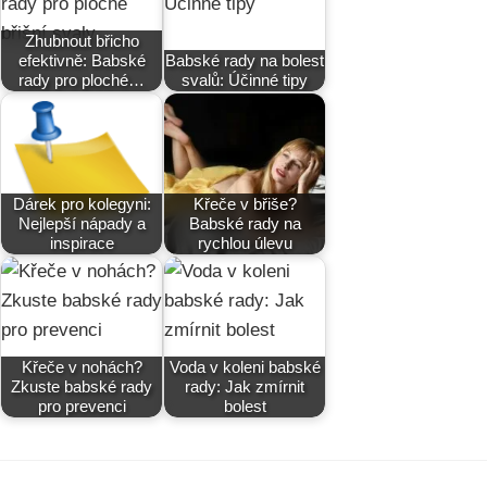
Zhubnout břicho
efektivně: Babské
Babské rady na bolest
rady pro ploché…
svalů: Účinné tipy
Dárek pro kolegyni:
Křeče v břiše?
Nejlepší nápady a
Babské rady na
inspirace
rychlou úlevu
Křeče v nohách?
Voda v koleni babské
Zkuste babské rady
rady: Jak zmírnit
pro prevenci
bolest