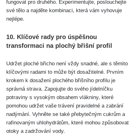
fungovat ‍pro druhého. Experimentujte,⁤ poslouchejte
své tělo a najděte kombinaci, ⁢která vám vyhovuje ​
nejlépe.
10. Klíčové rady pro ‌úspěšnou
transformaci na​ plochý břišní profil
Udržet ploché břicho není vždy ‍snadné, ale s těmito
klíčovými radami to může být ⁣dosažitelné. Prvním
krokem k dosažení​ plochého břišního‌ profilu je
správná ⁢strava. Zapojujte⁢ do svého jídelníčku
⁢potraviny s⁣ vysokým obsahem vlákniny, které
pomohou udržet vaše‌ trávení pravidelné a zabrání
⁢nadýmání.⁤ Vyhněte se‌ také přebytečným cukrům ‌a
rafinovaným uhlohydrátům, které mohou způsobovat
‍otoky a zadržování vody.