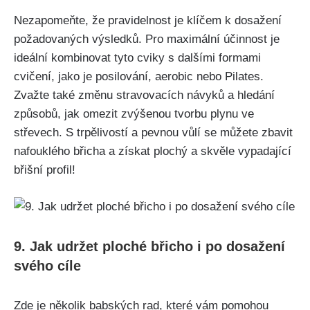
Nezapomeňte, že pravidelnost⁤ je‌ klíčem ⁤k dosažení
požadovaných výsledků. Pro maximální účinnost je
ideální⁣ kombinovat tyto​ cviky⁣ s dalšími formami
cvičení, ​jako je posilování, aerobic nebo‍ Pilates.
Zvažte také změnu stravovacích návyků⁢ a⁢ hledání
způsobů, jak ⁤omezit zvýšenou ⁣tvorbu plynu​ ve
střevech. S trpělivostí a pevnou vůlí se můžete zbavit
nafouklého břicha a získat plochý a skvěle vypadající⁣
břišní‌ profil!
9.⁢ Jak udržet ploché břicho i po dosažení
svého cíle
Zde je několik⁤ babských rad, které vám pomohou