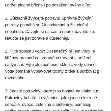
udržet ploché břicho i po dosažení svého cíle:
1.‌ Důkladně žvýkejte ⁤potravu: Správné žvýkání
potravy pomáhá snížit ⁣nadýmání a žaludeční⁢
nepohodu. Dávejte si‍ na ⁤čas a ‌nepřejídávejte se. ​
Naučte se jíst zdravě a důsledněji.
2. Pijte spoustu vody:​ Dostatečný příjem ⁢vody je
klíčový pro udržení zdravého trávení a ⁤snížení
nadýmání. Pijte‍ alespoň osm sklenic vody denně.
‌Voda pomáhá vyplavovat toxiny z ⁤těla a udržovat‍ pH⁣
rovnováhu.
3. Jedzte potraviny, ​které jsou bohaté na ⁣vlákninu:
Potraviny bohaté na⁤ vlákninu, jako jsou ⁢celozrnné
⁣cereálie, ovoce, zelenina a luštěniny,⁤ pomáhají