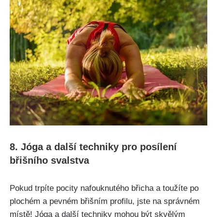
8. Jóga a⁤ další techniky‍ pro posílení‍
břišního svalstva
Pokud trpíte pocity nafouknutého‍ břicha a⁢ toužíte⁢ po
plochém a pevném břišním ​profilu,⁢ jste⁤ na správném
místě! Jóga a další techniky ​mohou být skvělým