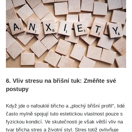
6. Vliv ⁣stresu na ⁤břišní ⁢tuk: Změňte své
postupy
Když jde o⁤ nafouklé břicho a „plochý​ břišní profil“, lidé⁤
často‍ mylně spojují tuto⁤ estetickou vlastnost pouze⁤ s
fyzickou kondicí. ​Ve skutečnosti je však‌ větší ⁢vliv na
tvar břicha​ stres a životní styl. Stres⁢ totiž ovlivňuje