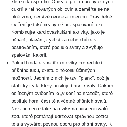
klíčem k úspěchu. Omezte ⁢příjem přebytečných
cukrů a rafinovaných obilovin a⁢ zaměřte se na
plné zrno, ⁤čerstvé ovoce a zeleninu. ⁣Pravidelné
⁢cvičení je také nezbytné pro spalování tuku.
⁤Kombinujte kardiovaskulární ⁤aktivity, jako⁣ je
běhání, plavání, ⁣cyklistika nebo chůze s
posilováním, které posiluje svaly a zvyšuje
‌spalování⁤ kalorií.
Pokud hledáte specifické ⁤cviky pro redukci
břišního ‌tuku, existuje několik ⁣účinných
možností.‍ Jedním z nich⁣ je tzv. ‍“plank“, ​což je
statický cvik, ⁢který posiluje břišní svaly. Dalším⁣
oblíbeným cvičením‍ je „visení na hrazdě“, ​které⁤
posiluje ⁤horní část ‌těla včetně ‌břišních svalů.
Nezapomeňte také na cviky na posílení svalů‌
zad, ⁤které pomáhají udržovat správnou pozici
těla‌ a vytvářet ​pevnou oporu pro břišní svaly. K⁢