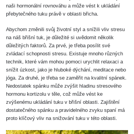
naši hormonální rovnováhu a může vést k ukládání‍
přebytečného‌ tuku ⁣právě v oblasti břicha.
Abychom změnili⁢ svůj ​životní styl ⁢a ⁣snížili ​vliv stresu
na náš břišní tuk, ⁤je důležité si uvědomit několik
důležitých⁣ faktorů. Za⁢ prvé,‌ je třeba posílit své⁢
zvládací schopnosti stresu. Existuje mnoho ‌různých⁤
technik, které vám mohou pomoci urychlit relaxaci a
snížit úzkost, jako⁢ je hluboké dýchání, meditace nebo
jóga.‍ Za druhé, je třeba se zaměřit​ na kvalitní spánek.
Nedostatek spánku může zvýšit hladinu stresového
hormonu kortizolu v ‍těle, což může vést ke
‍zvýšenému ukládání tuku v​ břišní oblasti. Zajištění
⁢dostatečného ‍spánku a‌ pravidelného​ zvyku‍ spaní má
‌proto klíčový vliv na ⁤snižování ‍tuku⁣ v této ⁢oblasti.