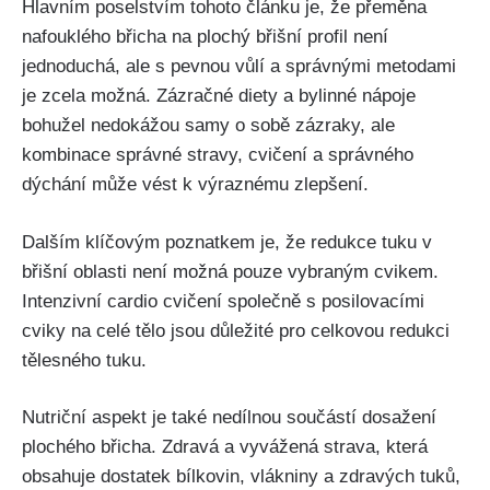
Hlavním poselstvím tohoto článku ⁣je, že přeměna
nafouklého břicha na ‌plochý‍ břišní profil není
jednoduchá, ale s pevnou⁤ vůlí a správnými metodami
je zcela možná. Zázračné diety ​a bylinné nápoje
‍bohužel nedokážou samy ​o sobě zázraky,​ ale
kombinace správné stravy, cvičení a správného
⁣dýchání může vést⁣ k výraznému zlepšení.
Dalším klíčovým poznatkem⁢ je, že⁤ redukce ‍tuku v
břišní oblasti není možná ‍pouze vybraným cvikem.
Intenzivní cardio cvičení⁢ společně s⁤ posilovacími
cviky na celé tělo jsou​ důležité pro‍ celkovou redukci
tělesného​ tuku.
Nutriční⁣ aspekt ‍je také⁤ nedílnou součástí dosažení
plochého břicha. Zdravá a vyvážená strava, která⁢
obsahuje dostatek bílkovin,‌ vlákniny ⁤a‌ zdravých⁤ tuků,⁣