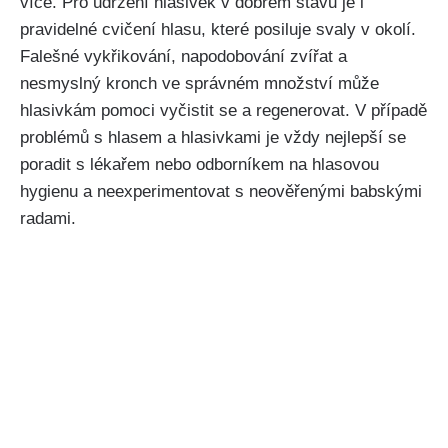
více. Pro udržení⁢ hlasivek v ⁢dobrém stavu⁣ je i
pravidelné ‌cvičení hlasu, ‌které posiluje svaly ‌v okolí.
Falešné vykřikování, napodobování ⁤zvířat a
nesmyslný kronch ve správném množství může
hlasivkám pomoci vyčistit​ se a regenerovat. V případě
problémů s ⁣hlasem a hlasivkami⁤ je vždy ⁢nejlepší se
poradit s lékařem nebo odborníkem na hlasovou
hygienu a ⁤neexperimentovat ‌s neověřenými babskými
radami.