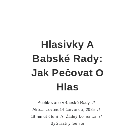
Hlasivky A
Babské Rady:
Jak Pečovat O
Hlas
Publikováno v
Babské Rady
Aktualizováno
14 července, 2025
18 minut čtení
Žádný komentář
By
Šťastný Senior