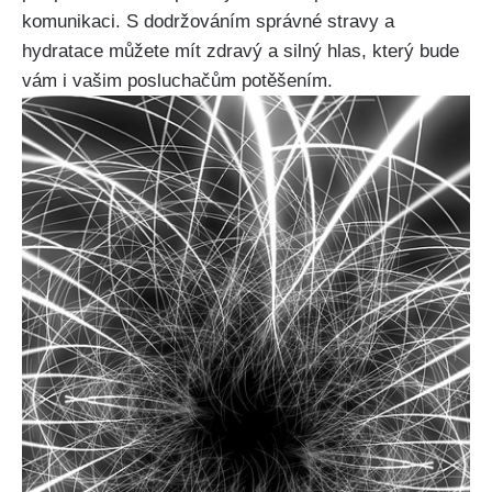
komunikaci. S dodržováním správné stravy a
hydratace můžete ⁣mít⁢ zdravý⁤ a silný hlas, který bude
vám i vašim posluchačům ⁣potěšením.