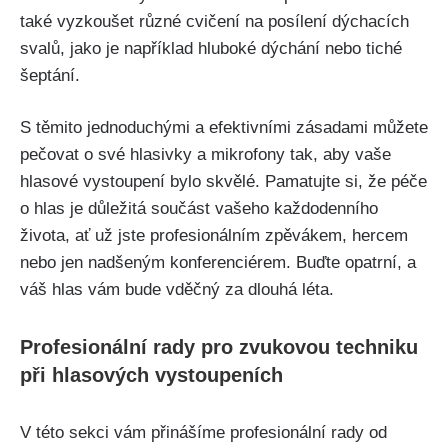
také vyzkoušet různé cvičení⁣ na ⁢posílení dýchacích
svalů, jako je například hluboké ⁣dýchání ⁢nebo ⁢tiché
šeptání.
S těmito jednoduchými a efektivními zásadami můžete
⁣pečovat o své hlasivky⁤ a mikrofony tak, aby vaše‍
hlasové vystoupení bylo skvělé. Pamatujte si, že péče​
o hlas je důležitá součást ‍vašeho každodenního
života, ať už ⁢jste profesionálním ‌zpěvákem, hercem
nebo ⁤jen nadšeným‌ konferenciérem. Buďte opatrní, a
váš hlas vám bude vděčný za ⁢dlouhá‌ léta.
Profesionální rady pro zvukovou ‍techniku
při ‍hlasových vystoupeních
V této sekci ‍vám přinášíme profesionální rady od