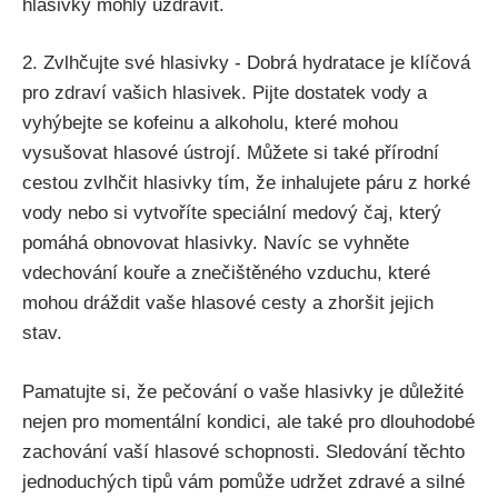
hlasivky mohly uzdravit.
2. Zvlhčujte své hlasivky ⁣- Dobrá hydratace je klíčová
pro zdraví ​vašich hlasivek. Pijte dostatek vody a⁤
vyhýbejte se kofeinu a‌ alkoholu, ‍které mohou
vysušovat​ hlasové ústrojí. Můžete si také přírodní
cestou zvlhčit hlasivky tím,‍ že inhalujete ‌páru z horké
vody nebo si vytvoříte speciální medový ⁢čaj, který
⁤pomáhá obnovovat hlasivky. Navíc se vyhněte
vdechování kouře a znečištěného vzduchu, které
mohou dráždit vaše hlasové cesty a ‍zhoršit ⁤jejich
stav.
Pamatujte si, že pečování o vaše hlasivky je důležité
nejen‍ pro ​momentální kondici, ale také pro dlouhodobé
zachování vaší ‌hlasové schopnosti. Sledování těchto
jednoduchých ​tipů vám pomůže udržet zdravé a⁣ silné