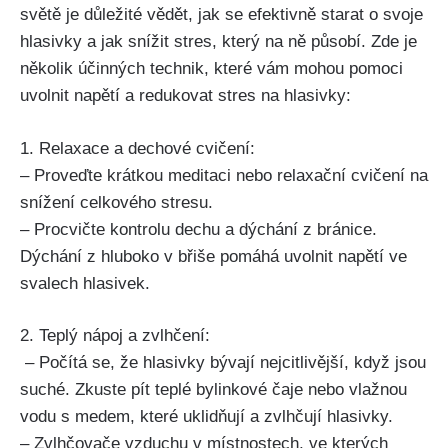
světě je‌ důležité vědět, jak​ se efektivně starat o svoje
hlasivky‍ a jak snížit stres, který na‌ ně působí. Zde je
několik účinných ⁣technik, které ​vám mohou pomoci⁤
uvolnit napětí a redukovat stres‍ na ⁣hlasivky:
1. Relaxace ‌a dechové cvičení:
– Proveďte krátkou meditaci nebo relaxační cvičení na
snížení celkového stresu.
– Procvičte kontrolu‌ dechu a dýchání z bránice.
‍Dýchání z hluboko v břiše⁢ pomáhá uvolnit napětí ve
svalech ​hlasivek.
2. Teplý nápoj a ‍zvlhčení:
​ – Počítá​ se, že hlasivky​ bývají nejcitlivější, když jsou
suché. Zkuste ‍pít teplé ‌bylinkové⁣ čaje nebo vlažnou
vodu ​s medem, které ⁤uklidňují a zvlhčují hlasivky.
– Zvlhčovače vzduchu⁤ v místnostech, ve ⁣kterých