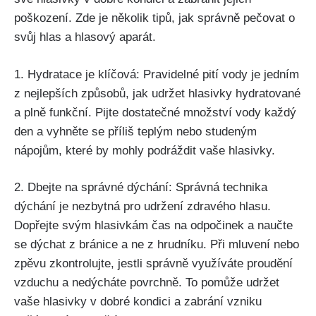
poškození. Zde je‍ několik tipů, jak správně pečovat ⁢o
svůj hlas a ​hlasový ⁢aparát.
1. Hydratace je‍ klíčová: Pravidelné pití vody ‍je jedním
z nejlepších způsobů, jak udržet hlasivky ‍hydratované
a plně funkční. Pijte dostatečné množství vody⁣ každý
⁢den a vyhněte ⁣se příliš teplým nebo studeným
nápojům,⁣ které by⁤ mohly podráždit vaše hlasivky.
2. Dbejte na⁤ správné dýchání: Správná⁣ technika
dýchání je​ nezbytná ‍pro ‍udržení zdravého hlasu.
⁣Dopřejte svým hlasivkám ​čas na ​odpočinek a naučte
se dýchat z bránice a ne z hrudníku. ‍Při mluvení nebo
zpěvu zkontrolujte, jestli správně ‍využíváte proudění
vzduchu a nedýcháte ⁢povrchně. To pomůže udržet
vaše hlasivky v dobré‍ kondici a‌ zabrání vzniku