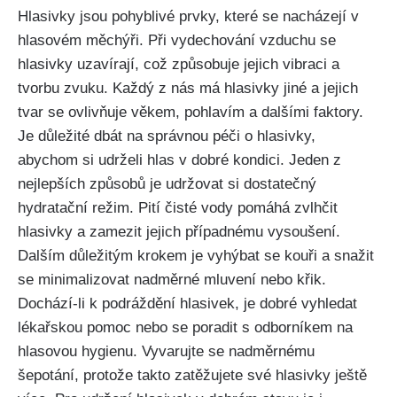
Hlasivky⁤ jsou⁢ pohyblivé prvky, které se nacházejí v ​
hlasovém měchýři. Při vydechování vzduchu se​
hlasivky uzavírají, což ‌způsobuje jejich⁣ vibraci a⁢
tvorbu zvuku. Každý z nás má hlasivky jiné⁣ a jejich⁢
tvar‍ se ovlivňuje věkem, pohlavím a dalšími⁤ faktory.
Je důležité ⁤dbát‍ na správnou péči o hlasivky,
abychom si udrželi hlas‍ v dobré​ kondici. Jeden ‍z
nejlepších způsobů je udržovat​ si dostatečný
hydratační režim. Pití čisté ‌vody pomáhá zvlhčit
hlasivky a zamezit jejich případnému ⁣vysoušení.⁢
Dalším důležitým krokem je vyhýbat se kouři a snažit
se ​minimalizovat ‍nadměrné‌ mluvení nebo⁤ křik.
Dochází-li k podráždění⁣ hlasivek, je​ dobré vyhledat
lékařskou pomoc⁤ nebo‌ se poradit s⁣ odborníkem⁣ na
hlasovou hygienu.‌ Vyvarujte se nadměrnému
šepotání, protože takto‍ zatěžujete ⁢své ⁣hlasivky ještě