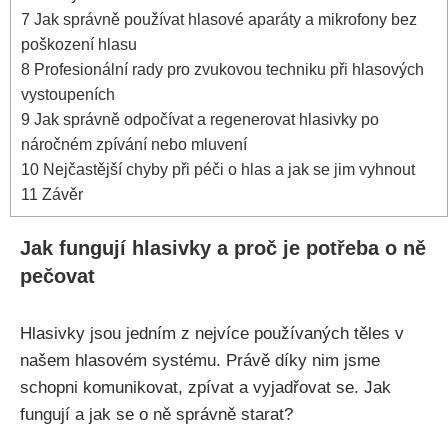
7
Jak ⁢správně používat hlasové aparáty a mikrofony‌ bez
poškození hlasu
8
Profesionální rady pro zvukovou ‍techniku při ‍hlasových
vystoupeních
9
Jak⁤ správně ‌odpočívat a ⁢regenerovat​ hlasivky po
náročném zpívání⁣ nebo mluvení
10
Nejčastější⁤ chyby při péči o hlas a jak se jim vyhnout
11
Závěr
Jak fungují hlasivky a​ proč je potřeba o ně
pečovat
Hlasivky jsou jedním z nejvíce používaných těles v
našem⁣ hlasovém systému. Právě ⁢díky nim jsme
schopni ⁢komunikovat,⁣ zpívat a vyjadřovat se. Jak
fungují a ⁣jak se o ně⁤ správně starat?