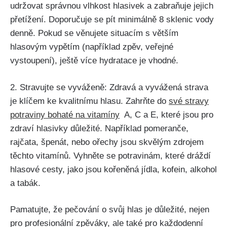
udržovat správnou‌ vlhkost hlasivek a zabraňuje jejich
přetížení. Doporučuje se pít minimálně ​8 ‌sklenic⁤ vody
denně. Pokud ​se věnujete⁢ situacím s větším
hlasovým vypětím (například zpěv, veřejné
vystoupení), ještě více hydratace je vhodné.
2. Stravujte se vyváženě:​ Zdravá a vyvážená strava
je klíčem ke kvalitnímu hlasu. Zahrňte do
své stravy
potraviny bohaté na vitamíny
⁢ A, C a ‍E, které jsou pro
zdraví hlasivky důležité. Například pomeranče,
rajčata, špenát, nebo ořechy‍ jsou skvělým zdrojem ​
těchto vitamínů. Vyhněte se potravinám, které dráždí
hlasové cesty, jako jsou kořeněná jídla, kofein, alkohol
a tabák.
Pamatujte,⁤ že pečování​ o svůj hlas je důležité,⁣ nejen ​
pro profesionální​ zpěváky, ‌ale také ‌pro každodenní