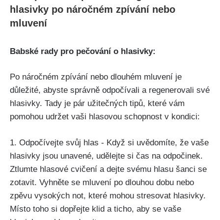
hlasivky po náročném zpívání⁣ nebo
mluvení
Babské rady ⁢pro pečování o hlasivky:
Po náročném zpívání‍ nebo⁢ dlouhém mluvení je
důležité, abyste správně odpočívali a regenerovali své
⁤hlasivky. Tady je pár užitečných tipů, které ⁢vám
pomohou ‌udržet ‍vaši hlasovou schopnost v​ kondici:
1. Odpočívejte svůj hlas ‍- Když​ si uvědomíte, že vaše⁢
hlasivky ⁤jsou unavené, udělejte ‌si čas ‍na odpočinek.
Ztlumte hlasové cvičení a dejte svému hlasu​ šanci se⁢
zotavit.‌ Vyhněte se mluvení po ⁢dlouhou dobu nebo
zpěvu vysokých not, které mohou‍ stresovat hlasivky.
Místo toho si dopřejte klid a ticho, aby ‌se vaše‌