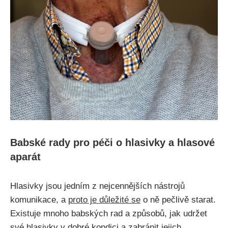
Babské rady pro péči ⁤o⁤ hlasivky a hlasové
aparát
Hlasivky‌ jsou jedním z nejcennějších nástrojů
komunikace,‌ a
proto je důležité‌ se
⁤o ‌ně pečlivě starat.
Existuje mnoho babských ⁢rad a​ způsobů, jak udržet
své hlasivky v ⁢dobré kondici a zabránit jejich⁢