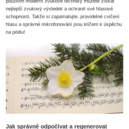
použitím moderní ​zvukové ​techniky ​můžete získat
nejlepší zvukový⁤ výsledek⁣ a⁤ ochranit⁢ své hlasové
schopnosti. Takže ​si zapamatujte, pravidelné cvičení
hlasu a správné mikrofonování jsou klíčem k​ úspěchu
na⁤ pódiu!
Jak⁤ správně ‌odpočívat a ⁢regenerovat​