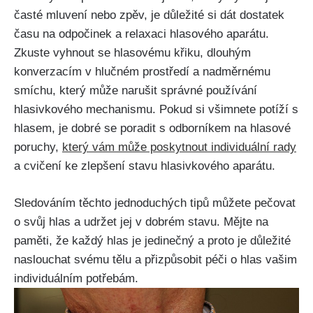
časté mluvení nebo zpěv, ⁤je důležité ‌si dát dostatek
času na⁣ odpočinek a relaxaci hlasového aparátu.
Zkuste vyhnout se hlasovému​ křiku, dlouhým
konverzacím v hlučném prostředí a nadměrnému
smíchu, který může narušit správné používání‍
hlasivkového mechanismu. Pokud si ⁣všimnete potíží s
hlasem,⁤ je dobré se ‍poradit s odborníkem na⁤ hlasové‌
poruchy,
který vám může poskytnout individuální rady
a cvičení ⁣ke zlepšení stavu ​hlasivkového aparátu.
Sledováním těchto⁤ jednoduchých ‌tipů můžete pečovat
o svůj hlas a udržet jej v dobrém stavu. Mějte na
‌paměti, že každý hlas je jedinečný a proto je ⁣důležité
‌naslouchat svému tělu⁢ a⁣ přizpůsobit péči o hlas ‍vašim
individuálním potřebám.