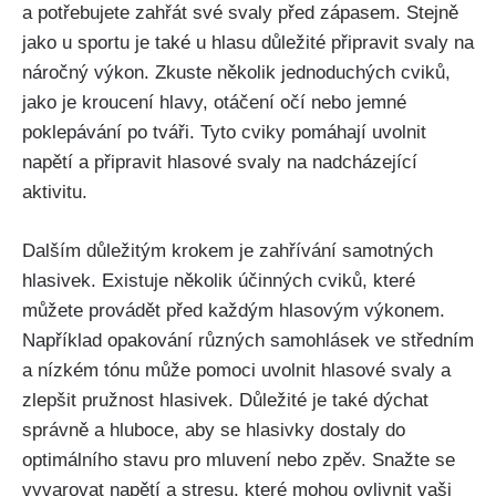
a potřebujete zahřát ​své svaly‍ před zápasem. Stejně
jako u sportu je také u hlasu⁣ důležité⁤ připravit svaly na⁢
náročný výkon. Zkuste několik jednoduchých cviků,
jako ⁤je ⁤kroucení hlavy,​ otáčení očí nebo jemné
poklepávání po tváři. ⁤Tyto cviky pomáhají uvolnit
napětí⁣ a připravit hlasové svaly na nadcházející
aktivitu.
Dalším důležitým krokem je zahřívání samotných
hlasivek. Existuje několik účinných ⁢cviků, které‍
můžete provádět před každým hlasovým výkonem.
⁢Například opakování různých samohlásek ve středním​
a ⁢nízkém tónu může ‍pomoci ⁢uvolnit hlasové⁤ svaly a
zlepšit pružnost⁣ hlasivek. ⁣Důležité je také ‍dýchat
správně⁢ a hluboce, aby se hlasivky dostaly do
optimálního⁤ stavu‌ pro mluvení nebo zpěv. ​Snažte se
vyvarovat napětí a stresu,​ které⁣ mohou ovlivnit ‍vaši‌