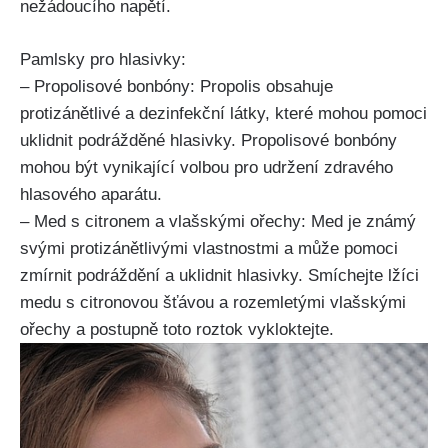
nežádoucího napětí.
Pamlsky pro ‌hlasivky:⁢
– Propolisové⁢ bonbóny: Propolis obsahuje
⁣protizánětlivé a dezinfekční ⁢látky, které mohou pomoci
uklidnit⁤ podrážděné hlasivky. Propolisové bonbóny
mohou⁢ být vynikající volbou pro udržení zdravého
hlasového aparátu.
– Med s ‌citronem a vlašskými ořechy: Med je známý
svými protizánětlivými⁤ vlastnostmi a může ⁢pomoci
zmírnit podráždění‌ a⁢ uklidnit hlasivky. Smíchejte lžíci
medu s citronovou šťávou a rozemletými ‌vlašskými
ořechy a⁣ postupně toto⁣ roztok vykloktejte.