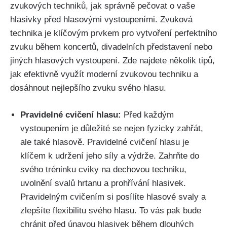
zvukových techniků, jak správně ​pečovat ‍o‍ vaše​
hlasivky před⁣ hlasovými vystoupeními. Zvuková
technika je klíčovým prvkem pro vytvoření perfektního
zvuku‍ během koncertů, divadelních‍ představení ⁤nebo
jiných hlasových vystoupení. Zde najdete několik tipů,
jak efektivně využít moderní⁤ zvukovou techniku‌ a
dosáhnout nejlepšího zvuku svého hlasu.
Pravidelné cvičení hlasu:
Před každým‌
vystoupením je důležité se nejen fyzicky ⁢zahřát,
ale⁤ také hlasově. Pravidelné cvičení hlasu je
klíčem⁤ k udržení jeho ⁣síly a výdrže. Zahrňte do
svého tréninku cviky na dechovou techniku,
uvolnění svalů hrtanu ‍a⁢ prohřívání hlasivek.
Pravidelným cvičením si posílíte hlasové ⁣svaly a
zlepšíte flexibilitu svého hlasu. To vás ‍pak ⁢bude⁢
chránit ⁢před únavou hlasivek během dlouhých