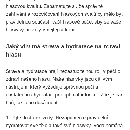
hlasovou ⁤kvalitu. Zapamatujte si, že⁢ správné
zahřívání a ⁢rozcvičování hlasových svalů by mělo být
pravidelnou součástí vaší hlasové péče, aby se‍ vaše⁢
hlasivky udržely v nejlepší⁣ kondici.
Jaký‍ vliv⁣ má⁤ strava ​a hydratace na zdraví
hlasu
Strava a hydratace hrají nezastupitelnou roli v‌ péči o
‌zdraví‌ našeho ‍hlasu. ​Naše hlasivky jsou citlivým
nástrojem, který vyžaduje⁢ správnou⁢ péči a‌
dostatečnou hydrataci⁣ pro optimální​ funkci. Zde je pár
tipů, jak toho dosáhnout:
1. Pijte dostatek vody:‍ Nezapomeňte pravidelně
hydratovat své tělo ‍a také své hlasivky. Voda ‍pomáhá⁣