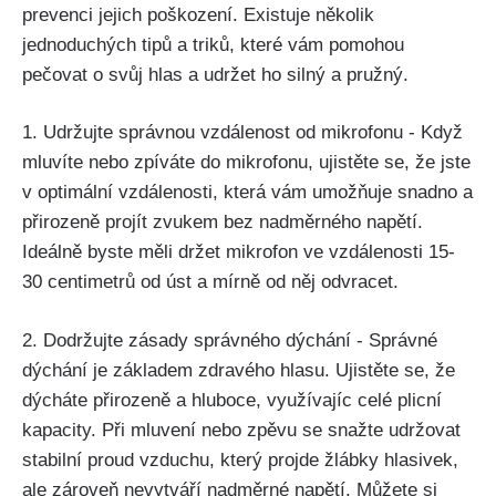
prevenci jejich poškození. Existuje několik
jednoduchých tipů ⁢a ‌triků,⁢ které vám​ pomohou
pečovat o svůj hlas a udržet ho silný a‍ pružný.
1. Udržujte správnou⁣ vzdálenost‌ od ​mikrofonu ⁢- ⁤Když
mluvíte ⁣nebo ‍zpíváte​ do ⁢mikrofonu,⁤ ujistěte se, že jste⁣
v optimální vzdálenosti, která vám⁢ umožňuje snadno ⁣a
přirozeně⁣ projít zvukem bez nadměrného napětí.
Ideálně byste měli držet mikrofon⁤ ve vzdálenosti 15-
30 centimetrů od úst ⁤a mírně od něj ‌odvracet.
2. Dodržujte zásady správného dýchání ⁢- Správné⁢
dýchání ⁣je‌ základem ⁣zdravého hlasu. Ujistěte se, že
dýcháte přirozeně a hluboce, ‌využívajíc celé plicní‌
kapacity.‍ Při mluvení nebo zpěvu se snažte udržovat
stabilní proud vzduchu,⁣ který projde žlábky hlasivek,
ale zároveň nevytváří ⁤nadměrné napětí. Můžete si