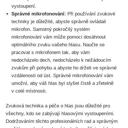
vystoupení.
Správné mikrofonování:
‍Při používání zvukové
techniky je důležité, abyste správně ovládali
mikrofon.​ Samotný‍ pokročilý systém‌
mikrofonování ​vám⁤ může pomoci dosáhnout
optimálního‌ zvuku vašeho hlasu. Naučte‍ se
pracovat⁤ s mikrofonem ⁢tak, aby vám
nedocházelo dech, nedocházelo k nežádoucím​
zvukům‌ při pohybu a abyste⁤ ho‌ drželi ve⁤ správné⁣
vzdálenosti od úst. Správné mikrofonování vám
umožní, aby váš hlas byl ⁢slyšet čistě a zřetelně
v celé místnosti.
Zvuková technika ⁣a péče o hlas jsou důležité ‍pro
‌všechny, kdo se zabývají hlasovými⁣ vystoupeními.⁤
Dodržováním těchto profesionálních ​rad a správným