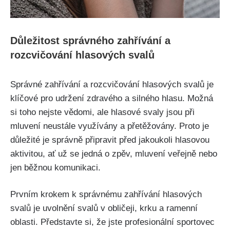
Důležitost⁣ správného zahřívání a
rozcvičování hlasových⁢ svalů
Správné​ zahřívání a rozcvičování hlasových svalů je
klíčové​ pro udržení zdravého a silného hlasu. Možná
si toho nejste vědomi, ale hlasové svaly jsou​ při
mluvení ⁢neustále‌ využívány⁢ a⁣ přetěžovány. Proto je
⁣důležité je správně připravit před jakoukoli hlasovou ​
aktivitou, ⁤ať ⁢už‌ se jedná o zpěv, mluvení veřejně nebo⁢
jen běžnou komunikaci.
Prvním krokem k ⁢správnému ‍zahřívání hlasových
svalů je uvolnění svalů v obličeji, krku‍ a ⁣ramenní
oblasti. ⁣Představte ‍si, ⁣že jste profesionální sportovec‌