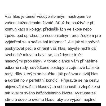
Váš hlas ‌je téměř‌ všudypřítomným nástrojem ve
vašem každodenním životě. Ať už ho⁣ používáte při
komunikaci ⁢s‌ kolegy, přednáškách ve škole nebo
zpěvu pod sprchou, je neocenitelným prostředkem pro
vyjádření se a​ sdělování informací. Ale jak ​si správně
poskytovat péči a chránit váš hlas, abyste mohli dál
svobodně mluvit ‍a bavit se, aniž byste trpěli
hlasovými problémy? V tomto‍ článku vám přinášíme‌
odborné rady, osvědčené postupy a ⁤zajímavé babské
rady, díky ​kterým se naučíte, jak pečovat ⁣o svůj hlas
⁢a‍ udržet ho v perfektní kondici. Připravte se na cestu
objevování vašich‍ hlasových⁤ schopností a ‍zlepšete si
tak⁢ kvalitu ⁢svého každodenního života. Vystupte⁤ ze⁢
stínu a dovolte svému hlasu, ‍aby se ⁢vyjádřil naplno!