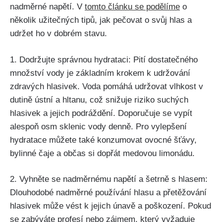
nadměrné napětí.⁢ V
tomto článku se podělíme
o
několik užitečných tipů, ⁤jak ⁤pečovat o svůj hlas​ a
udržet ho v dobrém stavu.
1. Dodržujte správnou hydrataci: Pití⁤ dostatečného
‌množství vody je základním krokem k udržování
⁣zdravých⁣ hlasivek. Voda pomáhá udržovat vlhkost v
dutině ústní‍ a ⁤hltanu, což snižuje riziko suchých
hlasivek a jejich⁢ podráždění.⁤ Doporučuje se vypít
‌alespoň⁤ osm sklenic ‌vody denně. Pro vylepšení‌
hydratace můžete také⁢ konzumovat ovocné ‍šťávy,
bylinné čaje a občas si dopřát medovou limonádu.
2. Vyhněte se nadměrnému napětí a šetrně​ s hlasem:
Dlouhodobé nadměrné používání ‌hlasu a​ přetěžování
hlasivek může ⁣vést k jejich únavě‍ a poškození. ​Pokud
se zabýváte profesí nebo⁢ zájmem, který ⁣vyžaduje