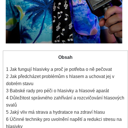
Obsah
1
Jak fungují hlasivky a​ proč je potřeba o ně pečovat
2
Jak předcházet problémům⁤ s hlasem a uchovat jej v
dobrém⁢ stavu
3
Babské rady pro péči ⁤o⁤ hlasivky a hlasové aparát
4
Důležitost⁣ správného zahřívání a rozcvičování hlasových⁢
svalů
5
Jaký‍ vliv⁣ má⁤ strava ​a hydratace na zdraví hlasu
6
Účinné techniky pro uvolnění napětí ⁣a ‍redukci stresu na
hlasivky