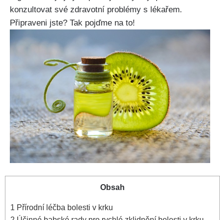
konzultovat⁤ své ‍zdravotní ⁢problémy⁣ s lékařem.
Připraveni⁢ jste? Tak pojďme na to!
Obsah
1
Přírodní léčba bolesti v ‌krku
2
Účinné babské rady pro rychlé zklidnění bolesti‍ v krku