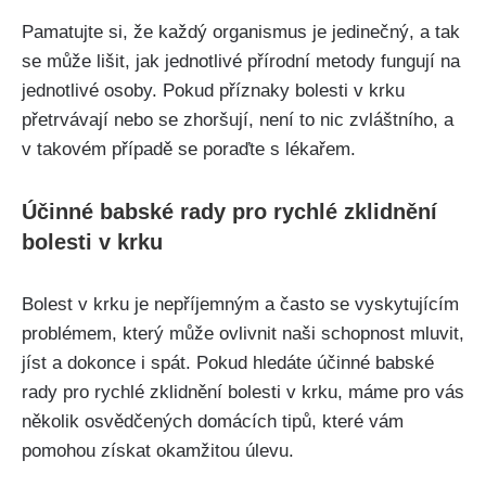
Pamatujte si, že každý organismus ‌je jedinečný, ⁢a tak
se⁤ může lišit,⁣ jak jednotlivé přírodní metody ‌fungují na
jednotlivé ‍osoby. Pokud ‍příznaky bolesti⁣ v krku
přetrvávají nebo ⁣se zhoršují, není to nic ‍zvláštního, a
v ⁣takovém případě se poraďte s‍ lékařem.
Účinné babské rady pro rychlé zklidnění
bolesti‍ v krku
Bolest ​v krku je nepříjemným a často se ⁤vyskytujícím‍
problémem,⁢ který může ovlivnit naši ⁤schopnost⁣ mluvit,
jíst a dokonce ‌i spát. ⁣Pokud hledáte účinné ‌babské
rady ⁢pro rychlé ‍zklidnění bolesti ​v krku, máme pro⁤ vás
několik osvědčených domácích tipů, které vám
pomohou získat okamžitou úlevu.