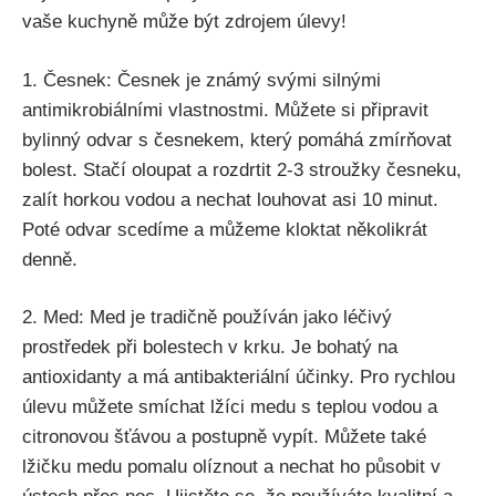
vaše kuchyně může být zdrojem úlevy!
1. Česnek: Česnek je⁢ známý svými silnými
antimikrobiálními⁢ vlastnostmi. Můžete ⁤si připravit
‍bylinný ⁢odvar s česnekem, který⁣ pomáhá zmírňovat
bolest. Stačí oloupat​ a⁣ rozdrtit 2-3 ⁣stroužky ⁢česneku,
⁤zalít horkou vodou a⁣ nechat ‍louhovat asi 10​ minut.​
Poté odvar scedíme a můžeme kloktat několikrát
⁤denně.
2. ‌Med: Med ⁢je tradičně používán jako léčivý
prostředek‍ při bolestech ⁤v krku. Je bohatý ‌na
antioxidanty a má ⁣antibakteriální ⁤účinky. Pro ‍rychlou
úlevu můžete smíchat lžíci​ medu​ s teplou⁣ vodou⁣ a
citronovou šťávou a postupně vypít. Můžete ​také⁤
lžičku medu pomalu​ olíznout​ a ⁤nechat ho⁢ působit v