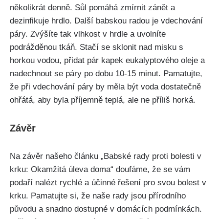
‌několikrát denně. Sůl ‌pomáhá zmírnit⁢ zánět a
dezinfikuje hrdlo. Další babskou radou je vdechování
páry. Zvýšíte tak vlhkost v hrdle a uvolníte
podrážděnou tkáň. Stačí se sklonit nad misku s
horkou vodou, přidat pár kapek eukalyptového oleje a​
nadechnout se⁣ páry po ‌dobu ‌10-15 minut. Pamatujte,
že při‌ vdechování páry by měla​ být⁣ voda dostatečně
ohřátá,‍ aby ​byla příjemně teplá, ale ⁤ne příliš horká.
Závěr
Na závěr našeho ⁢článku „Babské‌ rady proti‍ bolesti ​v‍
krku: Okamžitá⁣ úleva doma“ doufáme, že se⁢ vám
podaří nalézt ​rychlé a účinné řešení pro svou bolest‌ v
krku.⁣ Pamatujte si, že naše rady jsou přírodního
původu‍ a snadno dostupné v⁣ domácích‌ podmínkách.⁤