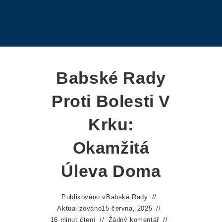
Babské Rady
Proti Bolesti V
Krku:
Okamžitá
Úleva Doma
Publikováno v
Babské Rady
Aktualizováno
15 června, 2025
16 minut čtení
Žádný komentář