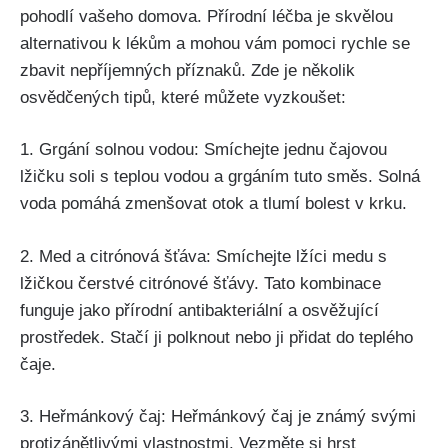
pohodlí vašeho ⁣domova. ⁤Přírodní⁣ léčba je ⁣skvělou
alternativou k lékům a mohou vám pomoci rychle se
zbavit ‌nepříjemných příznaků. Zde je​ několik
‍osvědčených tipů, které můžete vyzkoušet:
1. Grgání‍ solnou​ vodou: Smíchejte jednu čajovou
lžičku soli ‍s teplou vodou a ⁤grgáním ⁤tuto⁣ směs. Solná
voda pomáhá zmenšovat⁣ otok a‍ tlumí bolest⁣ v krku.
2. Med ‍a citrónová⁣ šťáva: Smíchejte​ lžíci medu s
lžičkou⁤ čerstvé citrónové šťávy.⁣ Tato kombinace​
funguje jako přírodní antibakteriální a ⁢osvěžující
prostředek. Stačí ‌ji polknout nebo⁣ ji přidat do ‌teplého
čaje.
3. Heřmánkový čaj: Heřmánkový ⁢čaj‌ je ‍známý svými
protizánětlivými vlastnostmi. Vezměte si hrst