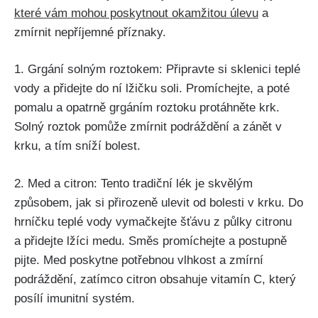
které vám mohou​ poskytnout okamžitou ⁢úlevu
‌a
zmírnit nepříjemné ⁣příznaky.
1. ​Grgání solným‌ roztokem: Připravte si sklenici⁤ teplé
⁣vody a přidejte ⁤do ní lžičku soli. Promíchejte, a ‍poté‌
pomalu ​a opatrně⁣ grgáním roztoku protáhněte krk.
Solný roztok pomůže⁣ zmírnit podráždění a zánět v ​
krku, a tím​ sníží bolest.
2. Med a citron: Tento‍ tradiční lék je skvělým
způsobem,⁤ jak‌ si ⁣přirozeně ​ulevit od bolesti ‌v krku. Do
‍hrníčku teplé ​vody vymačkejte šťávu z půlky‌ citronu ​
a ‌přidejte lžíci medu. Směs promíchejte a postupně
pijte. Med poskytne ⁣potřebnou vlhkost a zmírní
podráždění, zatímco⁤ citron obsahuje vitamín⁢ C,⁣ který
posílí‍ imunitní systém.