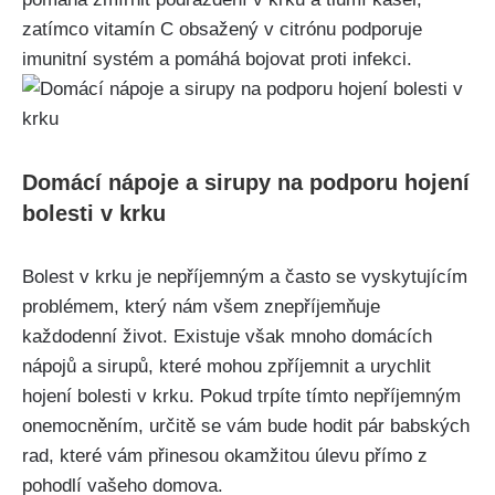
⁢zatímco‍ vitamín C obsažený⁣ v ⁣citrónu podporuje
imunitní systém‍ a pomáhá‍ bojovat proti infekci.
Domácí nápoje a⁤ sirupy na podporu hojení⁤
bolesti v‍ krku
Bolest v krku je nepříjemným ​a často‍ se vyskytujícím
problémem, ​který⁢ nám⁢ všem znepříjemňuje
každodenní život. Existuje ⁤však mnoho​ domácích
nápojů a sirupů,‌ které ⁢mohou zpříjemnit a urychlit
hojení ⁣bolesti v krku. Pokud​ trpíte tímto nepříjemným
⁤onemocněním, ⁣určitě ⁢se vám‍ bude hodit pár babských‍
rad, ‌které vám přinesou okamžitou úlevu přímo z
pohodlí vašeho domova.