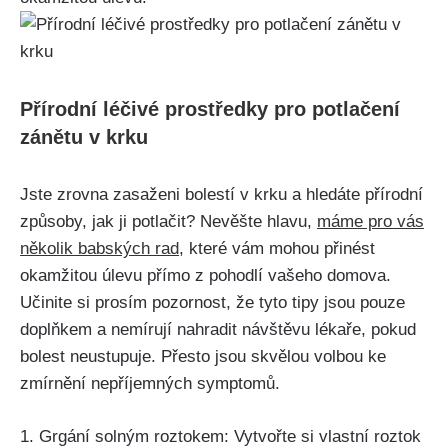
Přírodní léčivé prostředky pro potlačení
zánětu v krku
Jste‌ zrovna zasaženi ⁣bolestí v krku a hledáte přírodní
způsoby, jak ji potlačit?​ Nevěšte hlavu,
máme pro vás
několik babských rad
, které vám mohou přinést​
okamžitou úlevu přímo z pohodlí ⁣vašeho domova.
Učinite⁢ si prosím pozornost, ⁤že⁢ tyto​ tipy jsou pouze
doplňkem a ​nemírují ⁤nahradit návštěvu lékaře, pokud
bolest​ neustupuje. Přesto jsou skvělou volbou ke
zmírnění nepříjemných symptomů.
1. ⁢Grgání⁤ solným roztokem: Vytvořte ⁣si vlastní roztok