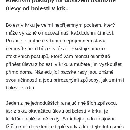
Efektivní postupy na dosažení okamžité
úlevy od bolesti v krku
Bolest ‍v ‌krku⁣ je velmi nepříjemným‍ pocitem, který
⁢může výrazně ‍omezovat ‌naši každodenní ​činnost.
Pokud se ocitnete v tomto​ nepříjemném​ stavu,
nemusíte hned běžet k lékaři. Existuje mnoho
efektivních⁤ postupů,⁤ které vám ⁣mohou ‌okamžitě
přinést úlevu z bolesti v krku‌ a můžete jim vyzkoušet
přímo ‍doma. Následující babské rady jsou známé
svou účinností ‌a jsou ⁤přirozenými způsoby, jak zmírnit
bolest v⁢ krku.
Jeden z nejjednodušších⁢ a⁢ nejúčinnějších způsobů,
jak​ získat okamžitou úlevu od ⁢bolesti v krku, je
kloktání teplé ‌solné‍ vody. Smíchejte jednu čajovou
lžičku‍ soli‍ do sklenice teplé ​vody⁢ a⁢ kloktejte ⁤tuto‍ směs