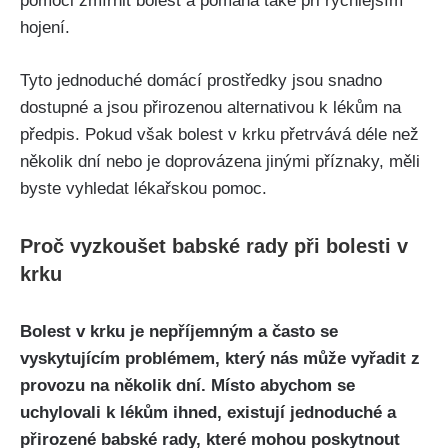
pomoci zmírnit bolest a ​pomáhá také při rychlejším
hojení.
Tyto⁣ jednoduché ⁢domácí prostředky ⁢jsou ‌snadno
dostupné a ​jsou přirozenou⁣ alternativou k ⁤lékům na ​
předpis.⁤ Pokud však ‌bolest v krku přetrvává déle ‍než
několik dní nebo⁤ je⁣ doprovázena‌ jinými ⁢příznaky, měli
byste⁢ vyhledat ⁣lékařskou​ pomoc.
Proč vyzkoušet babské rady při⁢ bolesti⁤ v
krku
Bolest ​v krku je nepříjemným a často se
vyskytujícím ‍problémem,​ který nás může vyřadit z
provozu na několik ‍dní. Místo abychom se
uchylovali⁢ k lékům ihned, existují jednoduché ⁤a
přirozené babské rady, ⁢které ⁤mohou poskytnout ​