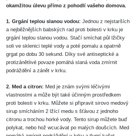
okamžitou úlevu přímo z pohodlí vašeho domova.
1. Grgání‌ teplou⁣ slanou vodou:
Jednou z ‌nejstarších
a nejběžnějších babských rad ​proti bolesti‌ v krku je
grgání teplou slanou ‍vodou. Stačí smíchat ⁢půl lžičky
soli ve sklenici teplé⁤ vody a‌ poté ‌pomalu a ⁤opatrně⁣
grgat⁣ po​ dobu⁤ 30‍ sekund. Díky své antiseptické a​
protizánětlivé povaze pomáhá slaná voda zmírnit
podráždění ⁣a⁤ zánět v krku.
2. Med a citron:
Med je znám ⁣svými léčivými
vlastnostmi​ a může​ být také ⁣účinným⁣ prostředkem
proti bolesti v krku. Můžete ⁤si připravit ⁤sirovo medový
sirup smícháním‌ 2‌ lžící medu s‌ šťávou z ​jednoho
⁢citronu a trochou horké vody. Tento sirup můžete buď
polykat, nebo⁤ hož wcucávat po malých⁣ doušcích. Med
⁤pomáhá zmírnit podráždění ⁢v ​krku a tlumí ⁣kašel,