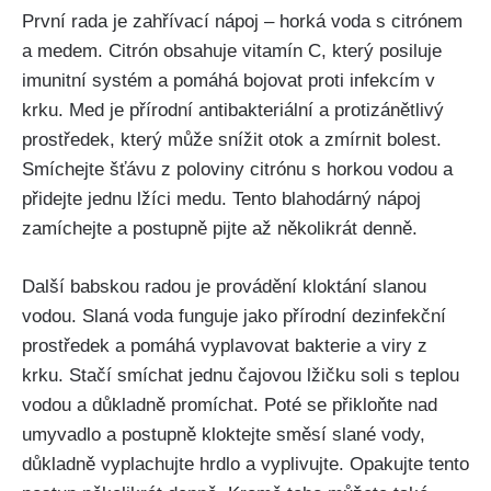
První rada⁤ je zahřívací ‍nápoj​ – horká‌ voda s citrónem
a‍ medem.⁢ Citrón obsahuje vitamín C, který posiluje
imunitní systém a pomáhá bojovat proti infekcím v
krku. Med⁣ je ​přírodní antibakteriální a protizánětlivý
⁤prostředek,⁢ který může⁣ snížit otok a zmírnit bolest.
Smíchejte​ šťávu z poloviny citrónu s horkou vodou a
přidejte jednu​ lžíci medu. Tento blahodárný ⁣nápoj ​
zamíchejte ​a⁤ postupně pijte až několikrát denně.
Další babskou radou⁢ je ‍provádění ‌kloktání slanou
vodou.‍ Slaná voda ​funguje jako přírodní dezinfekční
prostředek a pomáhá vyplavovat bakterie a viry z
⁣krku. Stačí ⁢smíchat jednu ​čajovou ‌lžičku soli s teplou
vodou a důkladně promíchat. Poté ​se⁢ přikloňte⁢ nad
umyvadlo​ a postupně kloktejte ⁣směsí ​slané vody,
důkladně vyplachujte hrdlo a vyplivujte. Opakujte tento