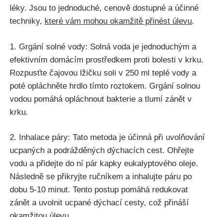
léky. Jsou to‍ jednoduché,⁤ cenově dostupné a​ účinné
techniky,
které vám mohou okamžitě⁣ přinést úlevu
.
1. ⁣Grgání ⁣solné ⁣vody: Solná voda ‍je jednoduchým a
efektivním ⁢domácím prostředkem proti​ bolesti v‌ krku.
Rozpusťte čajovou ​lžičku soli v 250 ⁢ml teplé vody a
⁢poté opláchněte hrdlo tímto roztokem. Grgání solnou
vodou pomáhá opláchnout bakterie a⁤ tlumí zánět⁢ v
⁢krku.
2. Inhalace páry: Tato metoda⁣ je účinná při uvolňování
ucpaných⁤ a‌ podrážděných dýchacích cest. Ohřejte
vodu a přidejte do ní⁢ pár ⁤kapky‌ eukalyptového oleje.
Následně‍ se přikryjte ručníkem a inhalujte páru po​
dobu ⁤5-10 minut. Tento postup pomáhá redukovat
zánět​ a uvolnit ucpané dýchací cesty, což ​přináší
okamžitou úlevu.