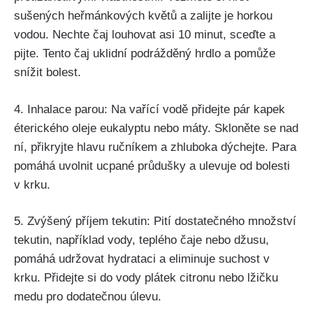
sušených heřmánkových ​květů a zalijte je‍ horkou
vodou. Nechte čaj louhovat ⁢asi 10 minut, sceďte a
pijte. Tento⁤ čaj ​uklidní podrážděný hrdlo a​ pomůže
snížit bolest.
4. Inhalace parou: Na⁢ vařící vodě​ přidejte pár kapek
⁤éterického oleje eukalyptu nebo máty. ⁤Skloněte se nad⁣
ní, přikryjte hlavu ​ručníkem a zhluboka ‍dýchejte. Para
pomáhá‍ uvolnit ‌ucpané průdušky a ulevuje od bolesti
v krku.
5. Zvýšený příjem tekutin: Pití dostatečného množství
tekutin, například vody, teplého ‍čaje⁤ nebo ​džusu,​
pomáhá udržovat hydrataci a eliminuje suchost v‌
krku. Přidejte si do⁤ vody plátek​ citronu nebo lžičku⁤
medu pro dodatečnou úlevu.