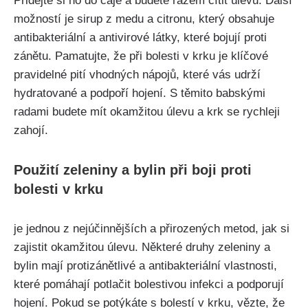
⁢Přidejte si‌ ho ⁤do čaje a‍ budete rázem cítit⁣ úlevu. Další
možností ⁢je sirup z medu a citronu, který obsahuje
⁤antibakteriální a antivirové látky,​ které bojují proti⁣
zánětu. Pamatujte, že při bolesti ​v krku‍ je⁤ klíčové
pravidelné pití ⁢vhodných nápojů,‌ které vás udrží
hydratované‌ a podpoří hojení. S⁢ těmito babskými​
radami budete mít ⁢okamžitou úlevu a krk se rychleji
zahojí.
Použití zeleniny a bylin při‌ boji proti⁣
bolesti v‌ krku
⁣je jednou z nejúčinnějších a přirozených metod, jak si
zajistit okamžitou úlevu. Některé druhy ⁤zeleniny a
bylin mají ⁣protizánětlivé a antibakteriální vlastnosti,
které ​pomáhají potlačit bolestivou infekci a ​podporují
‌hojení. ⁢Pokud se potýkáte s⁤ bolestí v krku, vězte, že‍