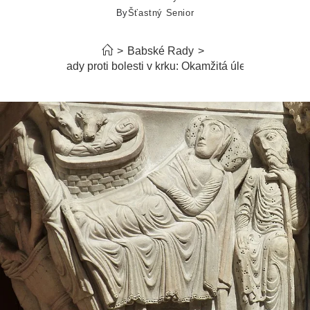
By
Šťastný Senior
>
Babské Rady
>
Babské rady proti bolesti v krku: Okamžitá úleva doma