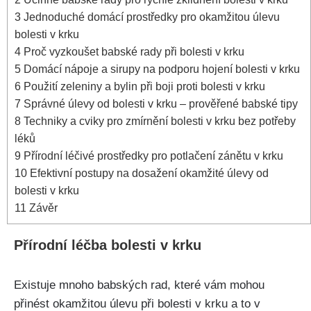
3
Jednoduché⁢ domácí prostředky pro okamžitou ⁣úlevu
bolesti v⁢ krku
4
Proč vyzkoušet babské rady při⁢ bolesti⁤ v krku
5
Domácí nápoje a⁤ sirupy na podporu hojení⁤ bolesti v‍ krku
6
Použití zeleniny a bylin při‌ boji proti⁣ bolesti v‌ krku
7
Správné úlevy ‌od bolesti v ⁢krku – prověřené‍ babské tipy
8
Techniky a cviky pro zmírnění ‌bolesti v‍ krku bez ‌potřeby
léků
9
Přírodní léčivé prostředky pro potlačení zánětu v krku
10
Efektivní postupy na dosažení okamžité úlevy od
bolesti v krku
11
Závěr
Přírodní léčba bolesti v ‌krku
Existuje mnoho babských‍ rad, které vám mohou
přinést okamžitou‌ úlevu při bolesti ‍v krku a ⁤to v