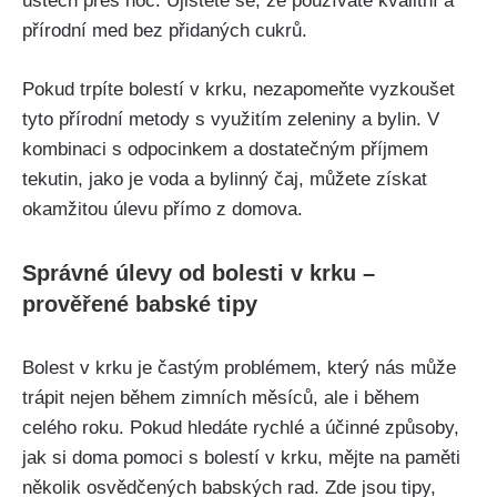
ústech přes noc. Ujistěte se, že používáte kvalitní ‍a
přírodní med bez přidaných⁣ cukrů. ⁣
Pokud ⁣trpíte bolestí v krku, nezapomeňte vyzkoušet
tyto přírodní metody⁢ s využitím ‌zeleniny a bylin. V
kombinaci s odpocinkem a ‌dostatečným příjmem
tekutin,‌ jako je voda ​a bylinný čaj, můžete⁣ získat
okamžitou úlevu přímo z⁢ domova.
Správné úlevy ‌od bolesti v ⁢krku –
prověřené‍ babské tipy
Bolest ⁤v krku je častým problémem, který ⁣nás může
trápit nejen ⁢během zimních měsíců, ale ‌i během
celého ‌roku. Pokud hledáte​ rychlé a účinné způsoby,
⁢jak si doma pomoci s⁤ bolestí ⁣v krku, ​mějte ⁢na paměti
několik osvědčených babských⁣ rad. Zde jsou⁤ tipy,