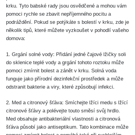
krku.‍ Tyto babské rady ​jsou ⁤osvědčené a⁢ mohou vám
pomoci​ rychle se⁣ zbavit nepříjemného‍ pocitu a
podráždění. ⁤Pokud se potýkáte ​s bolestí ​v‌ krku,⁤ zde je
několik ⁢tipů, které⁤ můžete vyzkoušet v pohodlí vašeho
domova:
1. Grgání solné ⁤vody:⁢ Přidání jedné čajové ​lžičky ⁤soli
‌do sklenice teplé⁤ vody a grgání tohoto roztoku může
pomoci zmírnit bolest a zánět v krku. Solná ‍voda
funguje jako ⁤přírodní dezinfekční prostředek a může
odstranit bakterie a viry, které způsobují‌ infekci.
2. Med a citronový šťáva: ⁤Smíchejte lžíci medu ⁢s ⁢lžící
citronové šťávy⁢ a polévejte‍ touto ⁤směsí svůj ⁢hrdlo.
Med obsahuje antibakteriální vlastnosti a ‌citronová
šťáva působí⁢ jako​ antiseptikum. Tato kombinace ⁢může