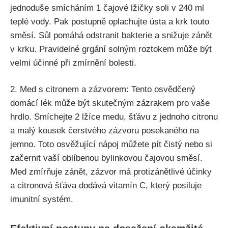
jednoduše‌ smícháním‌ 1⁣ čajové lžičky⁢ soli ‌v‍ 240 ml
teplé‍ vody.​ Pak ​postupně⁢ oplachujte ústa a krk touto
směsí. Sůl pomáhá odstranit bakterie⁢ a snižuje zánět
v krku. ⁣Pravidelné grgání ​solným roztokem může být‌
velmi ‌účinné při ​zmírnění bolesti.
2. Med s citronem a zázvorem:​ Tento ⁣osvědčený
domácí ⁢lék může být skutečným zázrakem pro vaše
hrdlo. Smíchejte 2 ‌lžíce medu, šťávu z ‍jednoho citronu⁤
a malý kousek čerstvého ⁢zázvoru posekaného na
jemno. Toto⁣ osvěžující‌ nápoj můžete pít ‌čistý ​nebo si
⁤začernit vaší⁤ oblíbenou bylinkovou‌ čajovou směsí.
Med zmírňuje zánět, zázvor má protizánětlivé účinky
a citronová‌ šťáva dodává vitamín⁢ C,‍ který posiluje
imunitní systém.