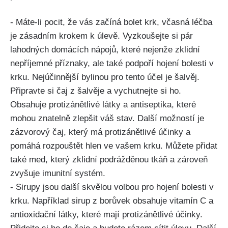
-‍ Máte-li pocit, ‌že vás začíná bolet krk, ‍včasná léčba
je zásadním krokem k úlevě. ‍Vyzkoušejte si pár
⁣lahodných domácích nápojů, které nejenže zklidní
nepříjemné příznaky, ale také‍ podpoří hojení bolesti v
⁢krku. ⁤Nejúčinnější bylinou ‍pro tento účel je šalvěj.
Připravte si čaj z⁢ šalvěje a​ vychutnejte⁢ si ho.
Obsahuje⁢ protizánětlivé látky a antiseptika,⁣ které
mohou znatelně zlepšit váš stav. Další možností je
zázvorový čaj, který‍ má protizánětlivé ‌účinky a
pomáhá rozpouštět hlen ve vašem krku. Můžete přidat
také⁢ med, který zklidní ​podrážděnou ‍tkáň a zároveň
zvyšuje imunitní systém.
-​ Sirupy⁤ jsou další‌ skvělou volbou ​pro hojení bolesti v
krku.‌ Například⁤ sirup ⁤z borůvek obsahuje vitamín⁢ C a⁤
antioxidační látky, ‌které mají protizánětlivé účinky.