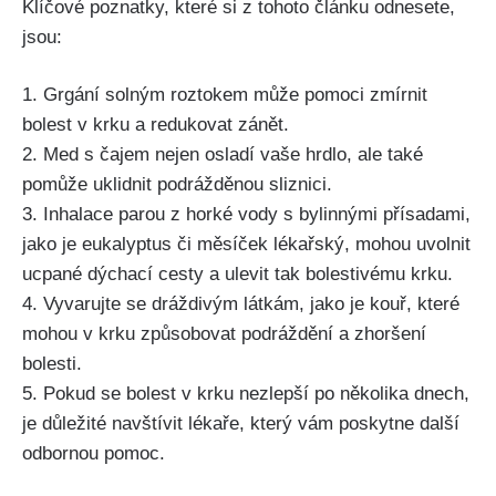
Klíčové poznatky, které si⁣ z tohoto ‍článku ⁣odnesete,
jsou:
1.‌ Grgání ‌solným ​roztokem⁣ může⁢ pomoci zmírnit
bolest v krku a redukovat zánět.
2.⁤ Med ​s⁤ čajem nejen⁤ osladí​ vaše hrdlo, ale ⁤také
pomůže uklidnit podrážděnou ⁤sliznici.
3. Inhalace parou z horké‌ vody⁤ s ⁢bylinnými přísadami,
jako je eukalyptus či měsíček lékařský, mohou uvolnit
⁢ucpané dýchací ​cesty a ulevit tak bolestivému krku.
4. Vyvarujte​ se‍ dráždivým látkám, ⁢jako‍ je⁢ kouř, ⁤které ​
mohou v krku způsobovat podráždění a ​zhoršení
bolesti.
5. Pokud se bolest v krku​ nezlepší po⁢ několika ​dnech,
je důležité navštívit lékaře, který ‌vám poskytne ⁤další
odbornou pomoc.