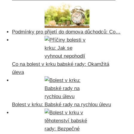
Podmínky pro přijetí do domova důchodců: Co…
Co na bolest v krku babské rady: Okamžitá
úleva
Bolest v krku: Babské rady na rychlou úlevu