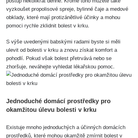
⁣postup několikrát ⁤denně. Kromě ⁤toho můžete ‌také
vyzkoušet ​propolisové ‍spreje,​ bylinné čaje a medové
obklady, ‍které mají protizánětlivé​ účinky ‍a mohou‍
pomoci⁤ rychle zklidnit bolest ⁤v krku.
S výše uvedenými ⁣babskými radami ⁤byste si ​měli
ulevit od bolesti v ⁢krku a ‌znovu získat komfort a
pohodlí. ⁣Pokud ​však ⁤bolest přetrvává nebo se
zhoršuje,​ neváhejte vyhledat lékařskou pomoc.
Jednoduché⁢ domácí prostředky pro
okamžitou ⁣úlevu bolesti v⁢ krku
Existuje mnoho jednoduchých a ⁤účinných domácích
‍prostředků,​ které mohou​ okamžitě zmírnit bolest v