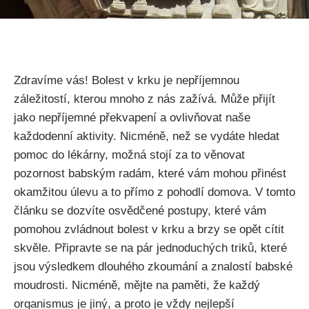
Zdravíme vás! Bolest⁢ v krku je nepříjemnou
záležitostí,⁣ kterou mnoho‌ z nás zažívá. Může⁢ přijít
jako⁣ nepříjemné ‌překvapení a ovlivňovat naše
každodenní aktivity. Nicméně, než se vydáte hledat
pomoc do lékárny,⁤ možná stojí za ​to věnovat⁣
pozornost ⁣babským‌ radám, které vám mohou přinést​
okamžitou úlevu​ a to přímo z ⁢pohodlí domova.​ V tomto
článku se dozvíte osvědčené postupy, které vám
pomohou⁢ zvládnout bolest v ‍krku a brzy se opět⁤ cítit
skvěle.‍ Připravte⁣ se ⁣na pár jednoduchých triků, ​které
jsou výsledkem​ dlouhého zkoumání a znalostí babské
moudrosti. Nicméně, mějte​ na ‌paměti, že každý
organismus‍ je ⁣jiný, a proto⁤ je vždy ‍nejlepší