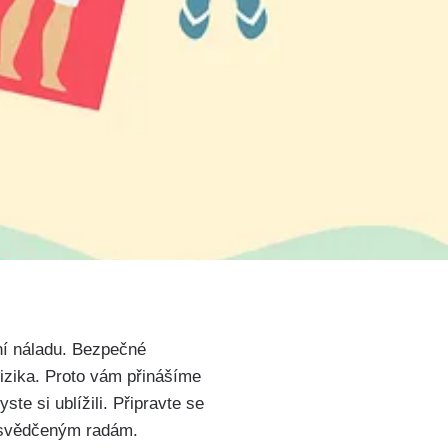
ní ​náladu. Bezpečné
zika. ⁣Proto‌ vám přinášíme
ste si ‌ublížili.‍ Připravte se
osvědčeným radám.⁣