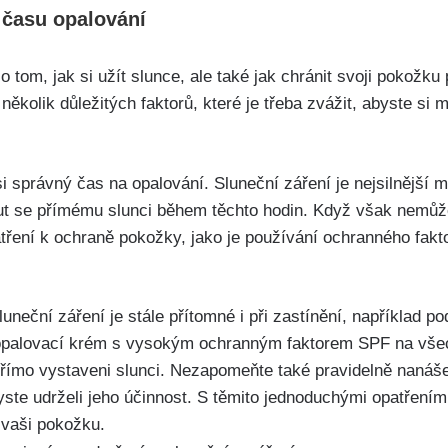
 času⁢ opalování
 ​tom, jak⁢ si​ užít slunce, ale ⁢také jak​ chránit‍ svoji pokožk
několik důležitých⁣ faktorů, které je třeba zvážit, abyste si 
i správný čas na opalování.⁢ Sluneční​ záření je‌ nejsilnější ‍m
t se přímému slunci během těchto hodin. Když ‍však nemůžete
tření k⁣ ochraně ⁣pokožky, jako je používání ochranného fakto
sluneční záření je stále přítomné ⁢i při zastínění, ‌například p
at opalovací krém s vysokým ochranným faktorem SPF na všech
e přímo vystaveni slunci. Nezapomeňte také ‍pravidelně nanáš
yste ‍udrželi jeho účinnost. S těmito jednoduchými opatřeními
‌vaši ‍pokožku.