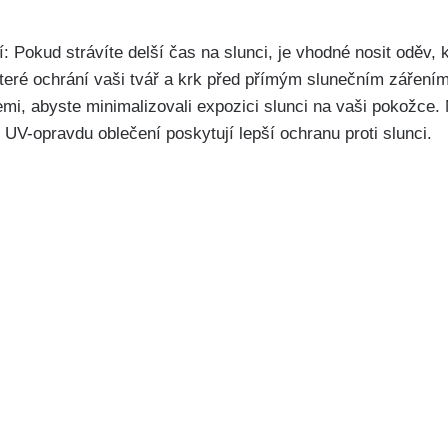
Pokud ⁤strávíte delší čas‌ na slunci, je‌ vhodné nosit⁢ oděv, ⁣
 které ⁤ochrání vaši ⁣tvář a krk před přímým slunečním záření
emi, abyste minimalizovali expozici‍ slunci na⁤ vaši ​pokožce
 UV-opravdu ⁢oblečení poskytují lepší ochranu proti slunci.