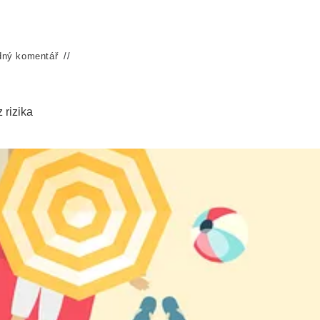
dný komentář
 rizika