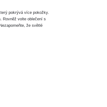
který ‌pokrývá více⁢ pokožky.⁣
m. Rovněž volte oblečení s
. Nezapomeňte, že světlé​