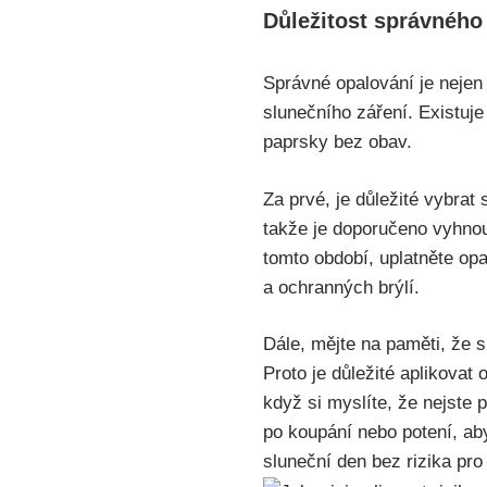
Důležitost​ správného
Správné ​opalování ​je nejen o
slunečního záření. Existuje 
paprsky bez obav.
Za prvé, je důležité vybrat s
takže je doporučeno vyhnou
tomto ‍období, uplatněte opa
a ochranných brýlí.
Dále, mějte ⁣na⁣ paměti,‌ že 
Proto je důležité​ aplikov
když si ⁤myslíte, že⁣ nejst
po koupání ‍nebo potení, ab
sluneční den bez rizika​ pro 