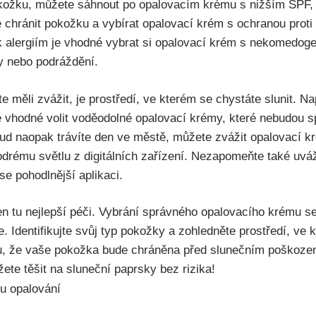
kožku, můžete sáhnout po opalovacím krému s nižším⁣ SPF,‍ 
é chránit⁣ pokožku a⁣ vybírat‌ opalovací krém s ​ochranou pr
 alergiím je vhodné ⁤vybrat si ​opalovací krém s⁣ nekomedoge
⁢nebo​ podráždění.
 měli zvážit, je prostředí, ‌ve kterém se ⁤chystáte slunit. Nap
e‍ vhodné volit voděodolné opalovací krémy, které nebudou 
ud naopak⁣ trávíte den ve městě,⁤ můžete⁤ zvážit ‌opalovací k
rému světlu z digitálních zařízení. Nezapomeňte také ‌uvážit,
ese pohodlnější aplikaci.
n tu ​nejlepší péči. ‌Vybrání⁢ správného opalovacího krému se
. Identifikujte svůj typ‍ pokožky a zohledněte ⁤prostředí, ve 
tu,⁣ že vaše pokožka ⁤bude ⁤chráněna před slunečním ⁢poškoze
‌ těšit na sluneční paprsky bez⁤ rizika!