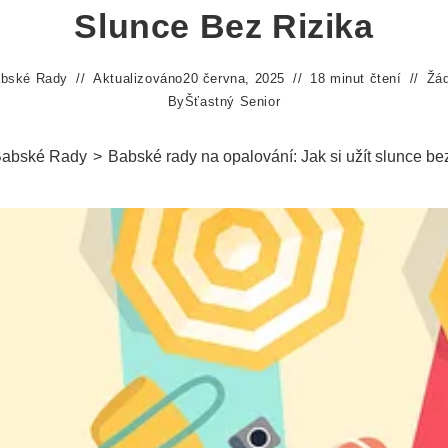
Slunce Bez Rizika
bské Rady
Aktualizováno
20 června, 2025
18 minut čtení
Žá
By
Šťastný Senior
abské Rady
>
Babské rady na opalování: Jak si užít slunce bez