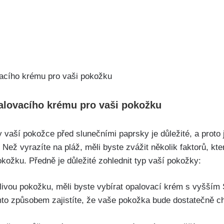
palovacího krému pro vaši pokožku
vaší pokožce⁣ před slunečními paprsky ⁤je ⁤důležité,⁣ a⁢ prot
Než vyrazíte na pláž, měli ‌byste zvážit několik faktorů, kte
kožku. Předně je důležité‍ zohlednit ⁣typ vaší ⁤pokožky:
tlivou⁢ pokožku, měli byste vybírat opalovací krém s ⁤vyšším 
mto ⁢způsobem zajistíte, že vaše pokožka bude dostatečně c