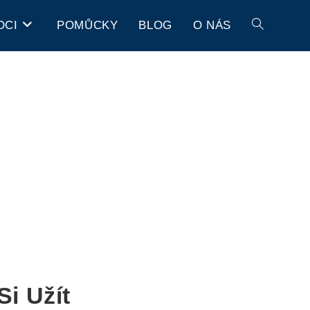
OCI
POMŮCKY
BLOG
O NÁS
i Užít