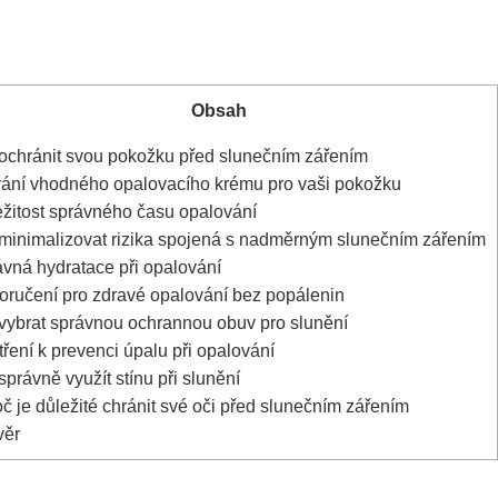
Obsah
ochránit svou pokožku před slunečním zářením
ání ‍vhodného ‍opalovacího krému pro vaši pokožku
žitost​ správného času⁢ opalování
⁣minimalizovat rizika spojená ‍s nadměrným slunečním zářením
vná ⁤hydratace při‍ opalování
ručení pro zdravé opalování bez popálenin
⁢vybrat správnou ochrannou obuv ⁣pro slunění
ení k prevenci úpalu ⁤při⁣ opalování
právně využít stínu ​při slunění
č je​ důležité chránit své oči ‍před slunečním zářením
ěr