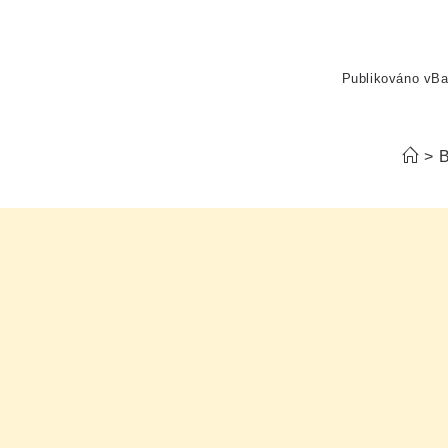
Publikováno v
Ba
>
B