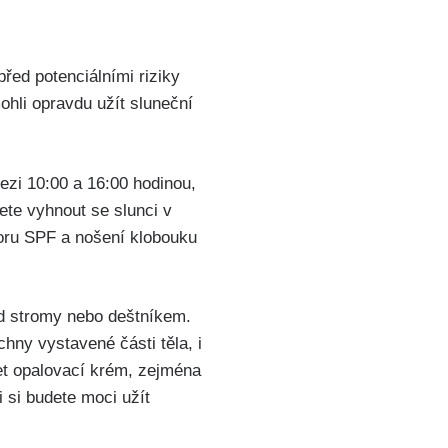
u před potenciálními riziky
mohli opravdu užít sluneční
ezi ⁢10:00 a 16:00 hodinou,⁢
‌ vyhnout ⁤se ‍slunci v
ru ‍SPF a nošení⁢ klobouku⁢
od stromy​ nebo ⁤deštníkem.‍
ny vystavené části těla, i⁣
et​ opalovací krém, zejména
 ⁣si budete moci užít