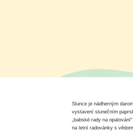
‍Slunce ⁤je nádherným darom
vystavení slunečním paprsků
„babské rady ⁤na⁣ opalování“,​
na letní radovánky s vědom