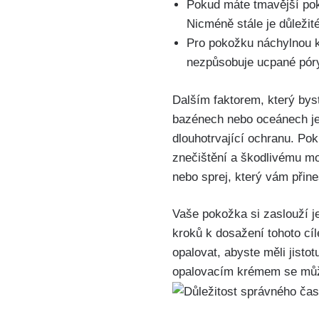
Pokud ‍máte tmavější⁤ po
Nicméně stále ‍je důležit
Pro pokožku náchylnou ​k
nezpůsobuje ucpané póry 
Dalším faktorem, který byste
bazénech⁤ nebo⁤ oceánech j
dlouhotrvající ochranu. Pok
znečištění a škodlivému mod
nebo ⁢sprej,⁣ který vám přin
Vaše ‌pokožka si zaslouží je
kroků k dosažení tohoto cíle
opalovat, abyste měli jisto
opalovacím krémem se můžete