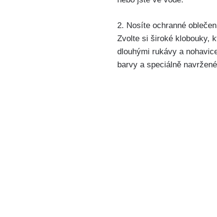
2. Nosíte ochranné oblečení: 
Zvolte ​si široké klobouky,
dlouhými​ rukávy ‌a nohavic
barvy a speciálně⁤ navržené