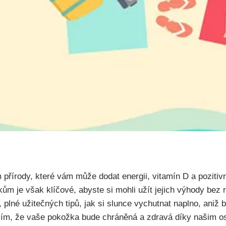
 přírody, které vám může dodat ⁢energii, vitamín ‌D a pozitiv
m je však klíčové, abyste si mohli užít jejich výhody bez ri
 plné užitečných⁣ tipů, jak⁣ si slunce‌ vychutnat naplno, ⁢aniž by
ím, že vaše pokožka bude chráněná ⁤a zdravá ⁢díky našim 