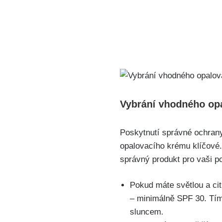
Vybrání ‍vhodného ‍o
Poskytnutí správné ochrany 
opalovacího krému​ klíčové. 
správný⁤ produkt pro vaši po
Pokud máte světlou a ‌ci
– ⁣minimálně SPF ‌30. Tí
sluncem.