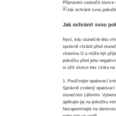
Připraveni zaskočit slunce
Jak ochránit svou po
Nyní,⁢ kdy slunečné ⁢léto vrh
správně chránit před⁢ slune
‍vitamínu D a může ⁣být příje
‍pokožku před jeho ‍negativn
si užít slunce bez rizika n
1.​ Používejte ‍opalovací 
Správně zvolený‍ opalovací
slunečním zářením. Vyberte
aplikujte jej na pokožku⁤ mi
Nezapomínejte na obnovován
nebo jste ve⁢ vodě.