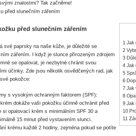
 svými⁣ znalostmi?⁣ Tak začněme!
kožku před slunečním zářením
1
Jak 
á své paprsky na⁤ naše ⁢kůže, je důležité se ​
2
Vybr
čním zářením. I​ když je ⁤slunce přirozeným zdrojem
3
Důle
mné​ se ⁢opalovat,⁣ je nezbytné chránit‍ svou
4
Jak 
ími účinky. Zde‍ jsou několik‍ osvědčených rad, jak
5
Sprá
a své pokožce:
6
Dopo
7
Jak 
krémy s vysokým ochranným faktorem (SPF):
8
Opatř
 krém dokáže vaši pokožku účinně⁣ ochránit před
9
Jak s
10
Pro
‍ si ⁣opalovací krém s minimálním SPF 30 a
11
Záv
nimálně 15​ minut před‌ vystavením slunci.
í krému každé ‍2 hodiny,​ zejména pokud se potíte‍