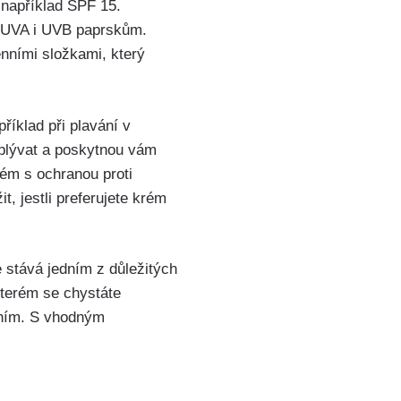
například‍ SPF 15.
oti UVA i UVB paprskům.
nními složkami, ⁢který
říklad⁤ při plavání v
splývat a poskytnou vám
rém ⁤s ochranou proti
 jestli ‌preferujete⁢ krém
 stává ‌jedním z důležitých
kterém se⁢ chystáte
ním. S​ vhodným⁤