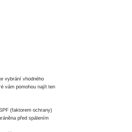
o je vybrání vhodného
ré vám⁤ pomohou​ najít ten
‍SPF (faktorem‍ ochrany)
hráněna před ‌spálením