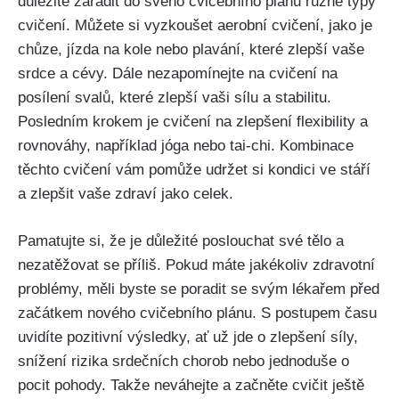
důležité zařadit do svého cvičebního plánu různé typy
cvičení. Můžete si vyzkoušet aerobní cvičení, jako je
chůze, jízda na kole nebo plavání, které zlepší vaše
srdce a cévy. Dále nezapomínejte na cvičení na
posílení svalů, které zlepší vaši sílu a stabilitu.
Posledním krokem je cvičení na zlepšení flexibility a
rovnováhy, například jóga nebo tai-chi. Kombinace
těchto cvičení vám pomůže udržet si kondici ve stáří
a zlepšit vaše zdraví jako celek.
Pamatujte si, že je důležité poslouchat své tělo a
nezatěžovat se příliš. Pokud máte jakékoliv zdravotní
problémy, měli byste se poradit se svým lékařem před
začátkem nového cvičebního plánu. S postupem času
uvidíte pozitivní výsledky, ať už jde o zlepšení síly,
snížení rizika srdečních chorob nebo jednoduše o
pocit pohody. Takže neváhejte a začněte cvičit ještě