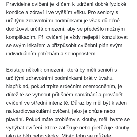
Pravidelné cvičení je klíčem k udržení dobré fyzické
kondice a zdraví i ve vyšším věku. Pro seniory s
určitými zdravotními podmínkami je však důležné
dodržovat určitá omezení, aby se předešlo možným
komplikacím. Při cvičení je vždy nejlepší konzultovat
se svým lékařem a přizpůsobit cvičební plán svým
individuálním potřebám a schopnostem.
Existuje několik omezení, která by měli senioři s
určitými zdravotními podmínkami brát v úvahu.
Například, pokud trpíte srdečním onemocněním, je
důležité se vyhnout přílišném namáhání a provádět
cvičení ve střední intenzitě. Důraz by měl být kladen
na kardiovaskulární cvičení, jako je chůze nebo
plavání. Pokud máte problémy s klouby, měli byste se
vyhýbat cvičení, které zatěžuje nebo přetěžuje klouby,
jako je běh nebo skoky. Místo toho se můžete