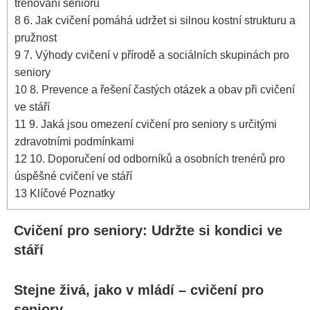
trénování seniorů
8
6. Jak cvičení pomáhá udržet si silnou kostní strukturu a
pružnost
9
7. Výhody cvičení v přírodě a sociálních skupinách pro
seniory
10
8. Prevence a řešení častých otázek a obav při cvičení
ve stáří
11
9. Jaká jsou omezení cvičení pro seniory s určitými
zdravotními podmínkami
12
10. Doporučení od odborníků a osobních trenérů pro
úspěšné cvičení ve stáří
13
Klíčové Poznatky
Cvičení pro seniory: Udržte si kondici ve
stáří
Stejne živá, jako v mládí – cvičení pro
seniory