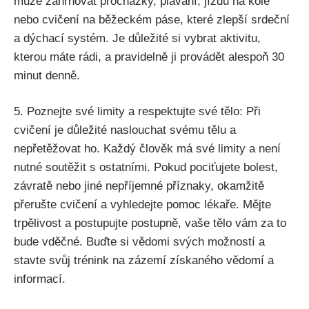
může zahrnovat procházky, plavání, jízdu na kole
nebo cvičení na běžeckém páse, které zlepší srdeční
a dýchací systém. Je důležité si vybrat aktivitu,
kterou máte rádi, a pravidelně ji provádět alespoň 30
minut denně.
5. Poznejte své limity a respektujte své tělo: Při
cvičení je důležité naslouchat svému tělu a
nepřetěžovat ho. Každý člověk má své limity a není
nutné soutěžit s ostatními. Pokud pociťujete bolest,
závratě nebo jiné nepříjemné příznaky, okamžitě
přerušte cvičení a vyhledejte pomoc lékaře. Mějte
trpělivost a postupujte postupně, vaše tělo vám za to
bude vděčné. Buďte si vědomi svých možností a
stavte svůj trénink na zázemí získaného vědomí a
informací.