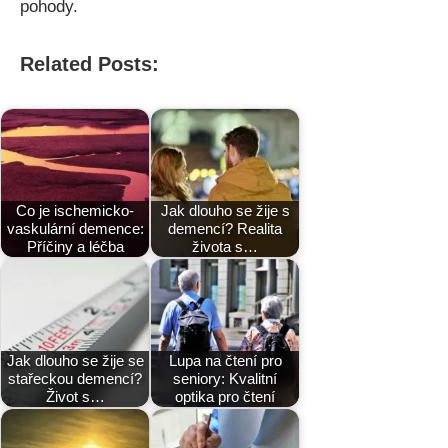
pohody.
Related Posts:
Co je ischemicko-
Jak dlouho se žije s
vaskulární demence:
demencí? Realita
Příčiny a léčba
života s…
Jak dlouho se žije se
Lupa na čtení pro
stařeckou demencí?
seniory: Kvalitní
Život s…
optika pro čtení