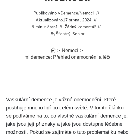
Publikováno v
Demence
/
Nemoci
Aktualizováno
17 srpna, 2024
9 minut čtení
Žádný komentář
By
Šťastný Senior
>
Nemoci
>
 je vaskulární demence: Přehled onemocnění a léčebné možno
Vaskulární demence je vážné onemocnění, které
postihuje mnoho lidí po celém světě. V
tomto článku
se podíváme na
to, co vlastně vaskulární demence je,
jaké jsou její příznaky a jaké jsou dostupné léčebné
možnosti. Pokud se zajímáte o tuto problematiku nebo