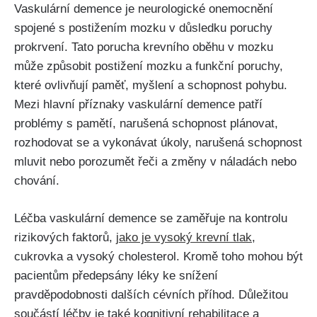
Vaskulární demence je neurologické onemocnění
spojené s postižením mozku v důsledku poruchy
prokrvení. Tato porucha krevního oběhu v mozku
může způsobit postižení mozku a funkční poruchy,
které ovlivňují paměť, myšlení a schopnost pohybu.
Mezi hlavní příznaky vaskulární demence patří
problémy s pamětí, narušená schopnost plánovat,
rozhodovat se a vykonávat úkoly, narušená schopnost
mluvit nebo porozumět řeči a změny v náladách nebo
chování.
Léčba vaskulární demence se zaměřuje na kontrolu
rizikových faktorů,
jako je vysoký krevní tlak
,
cukrovka a vysoký cholesterol. Kromě toho mohou být
pacientům předepsány léky ke snížení
pravděpodobnosti dalších cévních příhod. Důležitou
součástí léčby je také kognitivní rehabilitace a