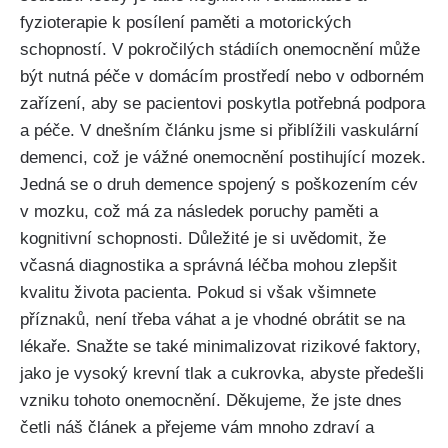
fyzioterapie k posílení paměti a motorických
schopností. V pokročilých stádiích onemocnění může
být nutná péče v domácím prostředí nebo v odborném
zařízení, aby se pacientovi poskytla potřebná podpora
a péče. V dnešním článku jsme si přiblížili vaskulární
demenci, což je vážné onemocnění postihující mozek.
Jedná se o druh demence spojený s poškozením cév
v mozku, což má za následek poruchy paměti a
kognitivní schopnosti. Důležité je si uvědomit, že
včasná diagnostika a správná léčba mohou zlepšit
kvalitu života pacienta. Pokud si však všimnete
příznaků, není třeba váhat a je vhodné obrátit se na
lékaře. Snažte se také minimalizovat rizikové faktory,
jako je vysoký krevní tlak a cukrovka, abyste předešli
vzniku tohoto onemocnění. Děkujeme, že jste dnes
četli náš článek a přejeme vám mnoho zdraví a