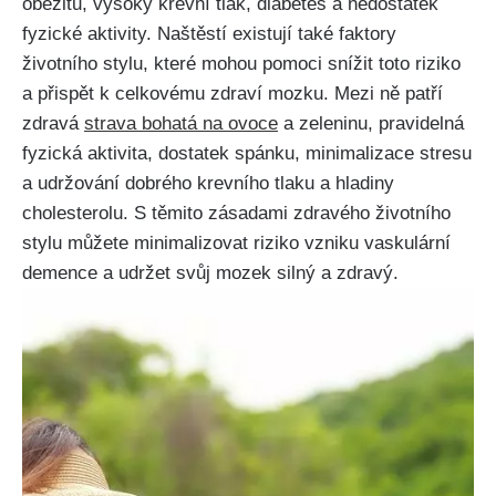
obezitu, vysoký krevní tlak, diabetes a nedostatek
fyzické aktivity. Naštěstí existují také faktory
životního stylu, které mohou pomoci snížit toto riziko
a přispět k celkovému zdraví mozku. Mezi ně patří
zdravá
strava bohatá na ovoce
a zeleninu, pravidelná
fyzická aktivita, dostatek spánku, minimalizace stresu
a udržování dobrého krevního tlaku a hladiny
cholesterolu. S těmito zásadami zdravého životního
stylu můžete minimalizovat riziko vzniku vaskulární
demence a udržet svůj mozek silný a zdravý.